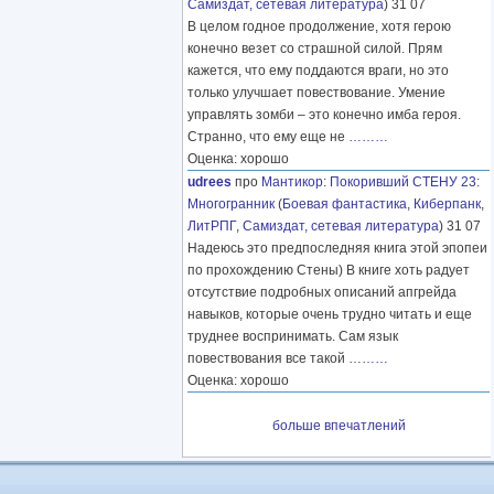
Самиздат, сетевая литература
) 31 07
В целом годное продолжение, хотя герою
конечно везет со страшной силой. Прям
кажется, что ему поддаются враги, но это
только улучшает повествование. Умение
управлять зомби – это конечно имба героя.
Странно, что ему еще не
………
Оценка: хорошо
udrees
про
Мантикор
:
Покоривший СТЕНУ 23:
Многогранник
(
Боевая фантастика
,
Киберпанк
,
ЛитРПГ
,
Самиздат, сетевая литература
) 31 07
Надеюсь это предпоследняя книга этой эпопеи
по прохождению Стены) В книге хоть радует
отсутствие подробных описаний апгрейда
навыков, которые очень трудно читать и еще
труднее воспринимать. Сам язык
повествования все такой
………
Оценка: хорошо
больше впечатлений