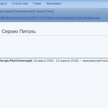
Карта
Статистика
Глюки
Абонемент
ериодика]
[Популярные]
[Страны]
[Теги]
]
[Й]
[К]
[Л]
[М]
[Н]
[О]
[П]
[Р]
[С]
[Т]
[У]
[Ф]
[Х]
[Ц]
[Ч]
[Ш]
[Щ]
[Э]
[Ю]
[Я]
[Прочее]
Серхио Питоль
Sergio Pitol Demeneghi
; 18 марта 1933 - 12 апреля 2018) — мексиканский пис