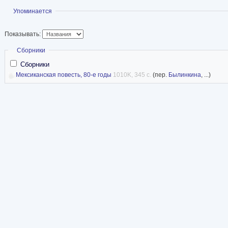
Показать
Упоминается
Показывать:
Скрыть
Сборники
Сборники
Мексиканская повесть, 80-е годы
1010K, 345 с.
(пер.
Былинкина
, ...)