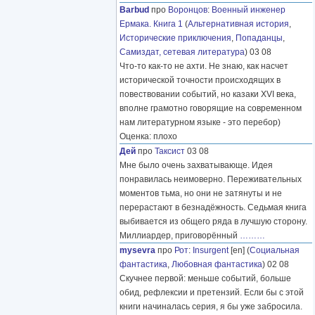
Barbud
про
Воронцов
:
Военный инженер
Ермака. Книга 1
(
Альтернативная история
,
Исторические приключения
,
Попаданцы
,
Самиздат, сетевая литература
) 03 08
Что-то как-то не ахти. Не знаю, как насчет
исторической точности происходящих в
повествовании событий, но казаки XVI века,
вполне грамотно говорящие на современном
нам литературном языке - это перебор)
Оценка: плохо
Дей
про
Таксист
03 08
Мне было очень захватывающе. Идея
понравилась неимоверно. Переживательных
моментов тьма, но они не затянуты и не
перерастают в безнадёжность. Седьмая книга
выбивается из общего ряда в лучшую сторону.
Миллиардер, приговорённый
………
mysevra
про
Рот
:
Insurgent
[en] (
Социальная
фантастика
,
Любовная фантастика
) 02 08
Скучнее первой: меньше событий, больше
обид, рефлексии и претензий. Если бы с этой
книги начиналась серия, я бы уже забросила.