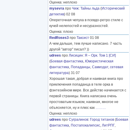
Оценка: неплохо
mysevra
про
Чиж
:
Тайны льда
(
Исторический
детектив
) 02 08
Опереточная чепуха в псевдо-ретро стиле с
кучей нелепостей и несуразностей.
Оценка: плохо
RedRoses3
про
Таксист
01 08
А чем дальше, тем лучше написано. 7 часть
другой "автор" писал? ))
udrees
про
Лисицин
:
Я – Орк. Том 1 [СИ]
(
Боевая фантастика
,
Юмористическая
фантастика
,
Попаданцы
,
Самиздат, сетевая
литература
) 31 07
Хорошая такая, добрая и наивная книга про
приключения попаданца в теле орка в
фэнтезийном мире. Все действо начинается с
первой страницы. Книга написана очень
простоватым языком, наивная, многое не
объясняется, ну и плюс как
………
Оценка: неплохо
udrees
про
Сугралинов
:
Город титанов
(
Боевая
фантастика
,
Постапокалипсис
,
ЛитРПГ
,