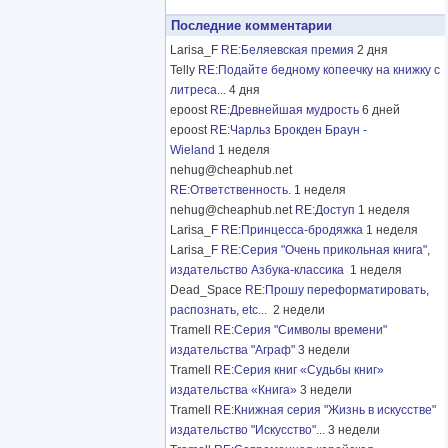
Последние комментарии
Larisa_F
RE:Беляевская премия
2 дня
Telly
RE:Подайте бедному копеечку на книжку с
литреса...
4 дня
epoost
RE:Древнейшая мудрость
6 дней
epoost
RE:Чарльз Брокден Браун -
Wieland
1 неделя
nehug@cheaphub.net
RE:Ответственность.
1 неделя
nehug@cheaphub.net
RE:Доступ
1 неделя
Larisa_F
RE:Принцесса-бродяжка
1 неделя
Larisa_F
RE:Серия "Очень прикольная книга",
издательство Азбука-классика
1 неделя
Dead_Space
RE:Прошу переформатировать,
распознать, etc...
2 недели
Tramell
RE:Серия "Символы времени"
издательства "Аграф"
3 недели
Tramell
RE:Серия книг «Судьбы книг»
издательства «Книга»
3 недели
Tramell
RE:Книжная серия "Жизнь в искусстве"
издательство "Искусство"...
3 недели