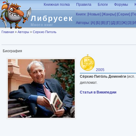
Перейти к основному содержанию
Книжная полка
Правила
Блоги
Форумы
Книги:
[Новые]
[Жанры]
[Серии]
[П
Либрусек
Авторы:
[А]
[Б]
[В]
[Г]
[Д]
[Е]
[Ж]
[З]
[И
Много книг
Вы здесь
Главная
»
Авторы
»
Серхио Питоль
Биография
2005
Се́рхио Пито́ль Демене́ги
(исп.
дипломат.
Статья в Википедии