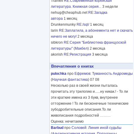
Tramell
RE:Современная корейская
литература. Книжная серия...
3 недели
nehug@cheaphub.net
RE:Загадка
автора
1 месяц
Drunkenmunky
RE:/sql/
1 месяц
larin
RE:Заплатила, а абонемента нет и скачать
ничего не могу!
2 месяца
sibkron
RE:Серия "Библиотека французской
литературы" (Макбел)
2 месяца
akorish
RE:Регистрация
3 месяца
Впечатления о книгах
pulochka
про
Ефремов
:
Туманность Андромеды
(
Научная фантастика
) 07 08
Несколько раз в своей жизни пыталась
прочитать эту трилогию и......ну никак.! - То ли
эти краткие имена из 3 букв, внутренее
отторжение ! То ли бесконечные технические
зубодробительные описания.То ли
живописания подробностей
………
Оценка: нечитаемо
Barbud
про
Соловей
:
Линия иной судьбы
(
Альтернативная история
,
Попаданцы
,