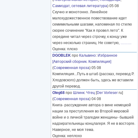
Самиздат, сетевая литература
) 05 08
Скучно и монотонно. Линейное
малохудожественное повествование идет
семимильными шагами, напоминая по стилю
скорее сочинение "Как я провел лето". К
середине читал через строчку, к концу уже
через несколько страниц. Не советую,
………
Оценка: плохо
DGOBLEK
про
Кальвино
:
Избранное
[Авторский сборник. Компиляция]
(
Современная проза
) 05 08
Компиляция...Путь в штаб (рассказ, перевод Р.
Хлодовского) должен быть, здесь же вставили
другой перевод.
Oleg68
про
Шлинк
:
Чтец
[
Der Vorleser
ru]
(
Современная проза
) 04 08
Книга- рассуждение автора о вине немецкой
нации за преступления во Второй мировой
войне и о личной трагедии женщины- бывшей
надзирательницы концлагеря. Я не в восторге.
Наверное, не моя тема.
Оценка: неплохо