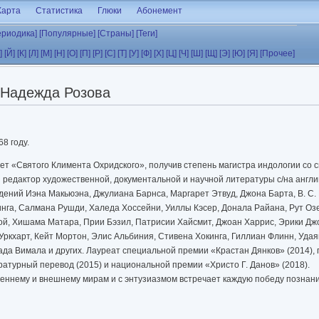
Карта
Статистика
Глюки
Абонемент
ериодика]
[Популярные]
[Страны]
[Теги]
]
[Й]
[К]
[Л]
[М]
[Н]
[О]
[П]
[Р]
[С]
[Т]
[У]
[Ф]
[Х]
[Ц]
[Ч]
[Ш]
[Щ]
[Э]
[Ю]
[Я]
[Прочее]
Надежда Розова
8 году.
т «Святого Климента Охридского», получив степень магистра индологии со 
 редактор художественной, документальной и научной литературы с/на англи
ений Иэна Макьюэна, Джулиана Барнса, Маргарет Этвуд, Джона Барта, В. С.
нга, Салмана Рушди, Халеда Хоссейни, Уиллы Кэсер, Донала Райана, Рут Озе
ой, Хишама Матара, Прии Бэзил, Патрисии Хайсмит, Джоан Харрис, Эрики Джо
ркхарт, Кейт Мортон, Элис Альбиния, Стивена Хокинга, Гиллиан Флинн, Уда
да Вимала и других. Лауреат специальной премии «Крастан Дянков» (2014),
ратурный перевод (2015) и национальной премии «Христо Г. Данов» (2018).
еннему и внешнему мирам и с энтузиазмом встречает каждую победу познан