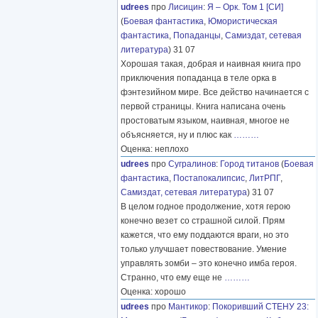
udrees
про
Лисицин
:
Я – Орк. Том 1 [СИ]
(
Боевая фантастика
,
Юмористическая
фантастика
,
Попаданцы
,
Самиздат, сетевая
литература
) 31 07
Хорошая такая, добрая и наивная книга про
приключения попаданца в теле орка в
фэнтезийном мире. Все действо начинается с
первой страницы. Книга написана очень
простоватым языком, наивная, многое не
объясняется, ну и плюс как
………
Оценка: неплохо
udrees
про
Сугралинов
:
Город титанов
(
Боевая
фантастика
,
Постапокалипсис
,
ЛитРПГ
,
Самиздат, сетевая литература
) 31 07
В целом годное продолжение, хотя герою
конечно везет со страшной силой. Прям
кажется, что ему поддаются враги, но это
только улучшает повествование. Умение
управлять зомби – это конечно имба героя.
Странно, что ему еще не
………
Оценка: хорошо
udrees
про
Мантикор
:
Покоривший СТЕНУ 23: