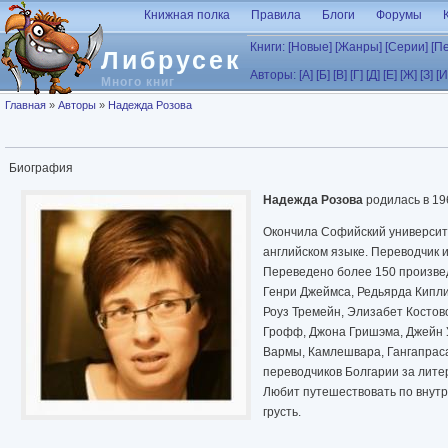
Перейти к основному содержанию
Книжная полка
Правила
Блоги
Форумы
Книги:
[Новые]
[Жанры]
[Серии]
[П
Либрусек
Авторы:
[А]
[Б]
[В]
[Г]
[Д]
[Е]
[Ж]
[З]
[И
Много книг
Вы здесь
Главная
»
Авторы
»
Надежда Розова
Биография
Надежда Розова
родилась в 196
Окончила Софийский университе
английском языке. Переводчик и
Переведено более 150 произвед
Генри Джеймса, Редьярда Кипли
Роуз Тремейн, Элизабет Костов
Грофф, Джона Гришэма, Джейн У
Вармы, Камлешвара, Гангапраса
переводчиков Болгарии за лите
Любит путешествовать по внутр
грусть.