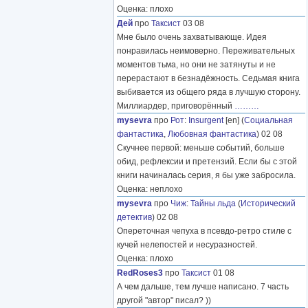
Оценка: плохо
Дей
про
Таксист
03 08
Мне было очень захватывающе. Идея
понравилась неимоверно. Переживательных
моментов тьма, но они не затянуты и не
перерастают в безнадёжность. Седьмая книга
выбивается из общего ряда в лучшую сторону.
Миллиардер, приговорённый
………
mysevra
про
Рот
:
Insurgent
[en] (
Социальная
фантастика
,
Любовная фантастика
) 02 08
Скучнее первой: меньше событий, больше
обид, рефлексии и претензий. Если бы с этой
книги начиналась серия, я бы уже забросила.
Оценка: неплохо
mysevra
про
Чиж
:
Тайны льда
(
Исторический
детектив
) 02 08
Опереточная чепуха в псевдо-ретро стиле с
кучей нелепостей и несуразностей.
Оценка: плохо
RedRoses3
про
Таксист
01 08
А чем дальше, тем лучше написано. 7 часть
другой "автор" писал? ))