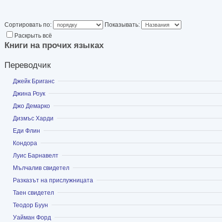
Сортировать по:
Показывать:
Раскрыть всё
Книги на прочих языках
Переводчик
Показать
Джейк Бриганс
Показать
Джина Роук
Показать
Джо Демарко
Показать
Дизмъс Харди
Показать
Еди Флин
Показать
Кондора
Показать
Луис Барнавелт
Показать
Мълчалив свидетел
Показать
Разказът на прислужницата
Показать
Таен свидетел
Показать
Теодор Буун
Показать
Уайман Форд