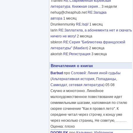
Tramell
RE:Современная корейская
литература. Книжная серия...
3 недели
nehug@cheaphub.net
RE:Загадка
автора
1 месяц
Drunkenmunky
RE:/sql/
1 месяц
larin
RE:Заплатила, а абонемента нет и скачать
ничего не могу!
2 месяца
sibkron
RE:Серия "Библиотека французской
литературы" (Макбел)
2 месяца
akorish
RE:Регистрация
3 месяца
Впечатления о книгах
Barbud
про
Соловей
:
Линия иной судьбы
(
Альтернативная история
,
Попаданцы
,
Самиздат, сетевая литература
) 05 08
Скучно и монотонно. Линейное
малохудожественное повествование идет
семимильными шагами, напоминая по стилю
скорее сочинение "Как я провел лето". К
середине читал через строчку, к концу уже
через несколько страниц. Не советую,
………
Оценка: плохо
DGOBLEK
про
Кальвино
:
Избранное