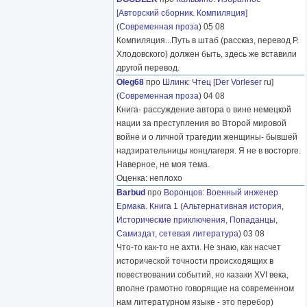
[Авторский сборник. Компиляция]
(
Современная проза
) 05 08
Компиляция...Путь в штаб (рассказ, перевод Р.
Хлодовского) должен быть, здесь же вставили
другой перевод.
Oleg68
про
Шлинк
:
Чтец
[
Der Vorleser
ru]
(
Современная проза
) 04 08
Книга- рассуждение автора о вине немецкой
нации за преступления во Второй мировой
войне и о личной трагедии женщины- бывшей
надзирательницы концлагеря. Я не в восторге.
Наверное, не моя тема.
Оценка: неплохо
Barbud
про
Воронцов
:
Военный инженер
Ермака. Книга 1
(
Альтернативная история
,
Исторические приключения
,
Попаданцы
,
Самиздат, сетевая литература
) 03 08
Что-то как-то не ахти. Не знаю, как насчет
исторической точности происходящих в
повествовании событий, но казаки XVI века,
вполне грамотно говорящие на современном
нам литературном языке - это перебор)