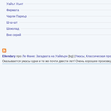
Показать
Уайът Хънт
Показать
Фирмата
Показать
Чарли Паркър
Показать
Ш-ш-шт
Показать
Шоколад
Показать
Вне серий
Ellendary
про
Ле Фаню
:
Загадката на Уайвърн
[bg] (
Ужасы
,
Классическая пр
Оказывается ужасы одни и те же почти двести лет! Очень хорошее произве