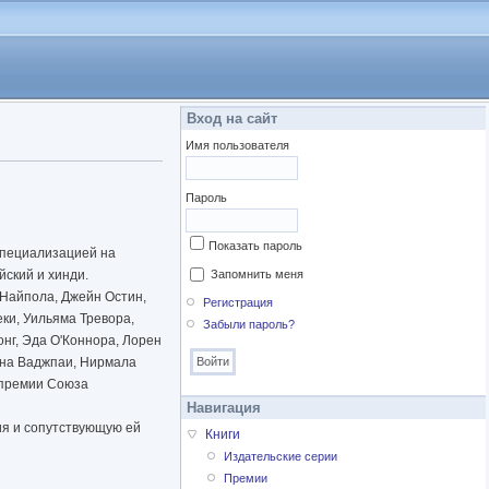
Вход на сайт
Имя пользователя
Пароль
Показать пароль
специализацией на
йский и хинди.
Запомнить меня
 Найпола, Джейн Остин,
Регистрация
ки, Уильяма Тревора,
Забыли пароль?
нг, Эда О'Коннора, Лорен
яна Ваджпаи, Нирмала
 премии Союза
Навигация
ия и сопутствующую ей
Книги
Издательские серии
Премии