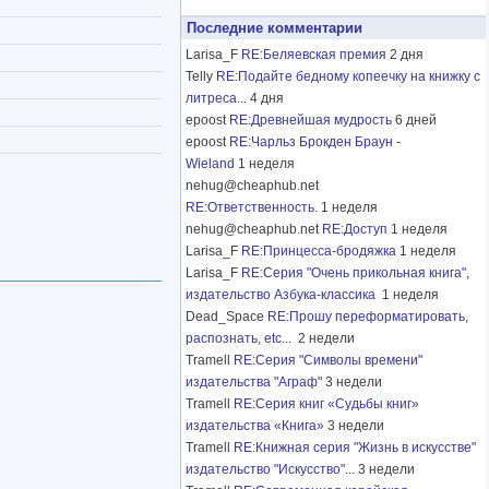
Последние комментарии
Larisa_F
RE:Беляевская премия
2 дня
Telly
RE:Подайте бедному копеечку на книжку с
литреса...
4 дня
epoost
RE:Древнейшая мудрость
6 дней
epoost
RE:Чарльз Брокден Браун -
Wieland
1 неделя
nehug@cheaphub.net
RE:Ответственность.
1 неделя
nehug@cheaphub.net
RE:Доступ
1 неделя
Larisa_F
RE:Принцесса-бродяжка
1 неделя
Larisa_F
RE:Серия "Очень прикольная книга",
издательство Азбука-классика
1 неделя
Dead_Space
RE:Прошу переформатировать,
распознать, etc...
2 недели
Tramell
RE:Серия "Символы времени"
издательства "Аграф"
3 недели
Tramell
RE:Серия книг «Судьбы книг»
издательства «Книга»
3 недели
Tramell
RE:Книжная серия "Жизнь в искусстве"
издательство "Искусство"...
3 недели