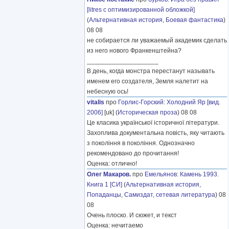
[litres с оптимизированной обложкой]
(
Альтернативная история
,
Боевая фантастика
)
08 08
не собирается ли уважаемый академик сделать
из него нового Франкенштейна?
____________________
В день, когда монстра перестанут называть
именем его создателя, Земля налетит на
небесную ось!
vitalis
про
Горлис-Горский
:
Холодний Яр [вид.
2006]
[uk] (
Историческая проза
) 08 08
Це класика української історичної літератури.
Захоплива документальна повість, яку читають
з покоління в покоління. Однозначно
рекомендовано до прочитання!
Оценка: отлично!
Олег Макаров.
про
Емельянов
:
Камень 1993.
Книга 1 [СИ]
(
Альтернативная история
,
Попаданцы
,
Самиздат, сетевая литература
) 08
08
Очень плоско. И сюжет, и текст
Оценка: нечитаемо