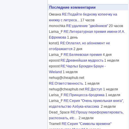
Последние комментарии
Океана
RE:Подайте бедному копеечку на
книжку с литреса...
17 часов
monochka
RE:удаление "двойников"
20 часов
Larisa_F
RE:Литературная премия имени И.А.
Ефремова
1 день
konst1
RE:Оплатил, но абонемент не
отображается
2 дня
Larisa_F
RE:Беляевская премия
4 дня
epoost
RE:Древнейшая мудрость
1 неделя
epoost
RE:Чарльз Брокден Браун -
Wieland
1 неделя
nehug@cheaphub.net
RE:Ответственность.
1 неделя
nehug@cheaphub.net
RE:Доступ
1 неделя
Larisa_F
RE:Принцесса-бродяжка
1 неделя
Larisa_F
RE:Серия "Очень прикольная книга",
издательство Азбука-классика
2 недели
Dead_Space
RE:Прошу переформатировать,
распознать, etc...
2 недели
Tramell
RE:Серия "Символы времени"