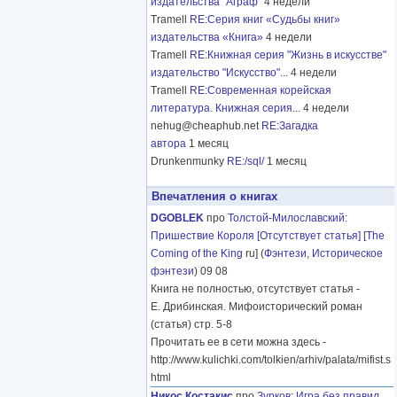
издательства "Аграф"
4 недели
Tramell
RE:Серия книг «Судьбы книг»
издательства «Книга»
4 недели
Tramell
RE:Книжная серия "Жизнь в искусстве"
издательство "Искусство"...
4 недели
Tramell
RE:Современная корейская
литература. Книжная серия...
4 недели
nehug@cheaphub.net
RE:Загадка
автора
1 месяц
Drunkenmunky
RE:/sql/
1 месяц
Впечатления о книгах
DGOBLEK
про
Толстой-Милославский
:
Пришествие Короля [Отсутствует статья]
[
The
Coming of the King
ru] (
Фэнтези
,
Историческое
фэнтези
) 09 08
Книга не полностью, отсутствует статья -
Е. Дрибинская. Мифоисторический роман
(статья) стр. 5-8
Прочитать ее в сети можна здесь -
http://www.kulichki.com/tolkien/arhiv/palata/mifist.s
html
Никос Костакис
про
Зурков
:
Игра без правил