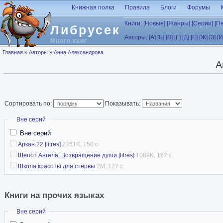
Перейти к основному содержанию
Книжная полка
Правила
Блоги
Форумы
Книги:
[Новые]
[Жанры]
[Серии]
[П
Либрусек
Авторы:
[А]
[Б]
[В]
[Г]
[Д]
[Е]
[Ж]
[З]
[И
Много книг
Вы здесь
Главная
»
Авторы
»
Анна Александрова
А
Сортировать по:
Показывать:
Скрыть
Вне серий
Вне серий
Аркан 22 [litres]
2251K, 150 с.
Шепот Ангела. Возвращение души [litres]
1089K, 162 с.
Школа красоты для стервы
2M, 127 с.
Книги на прочих языках
Скрыть
Вне серий