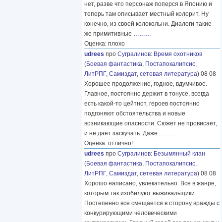
нет, разве что персонаж поперся в Японию и
теперь там описывает местный колорит. Ну
конечно, из своей колокольни. Диалоги такие
же примитивные
………
Оценка: плохо
udrees
про
Сугралинов
:
Время охотников
(
Боевая фантастика
,
Постапокалипсис
,
ЛитРПГ
,
Самиздат, сетевая литература
) 08 08
Хорошее продолжение, годное, вдумчивое.
Главное, постоянно держит в тонусе, всегда
есть какой-то цейтнот, героев постоянно
подгоняют обстоятельства и новые
возникающие опасности. Сюжет не провисает,
и не дает заскучать. Даже
………
Оценка: отлично!
udrees
про
Сугралинов
:
Безымянный клан
(
Боевая фантастика
,
Постапокалипсис
,
ЛитРПГ
,
Самиздат, сетевая литература
) 08 08
Хорошо написано, увлекательно. Все в жанре,
которым так изобилуют выживальщики.
Постепенно все смещается в сторону вражды с
конкурирующими человеческими