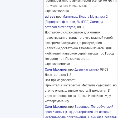
группировками. Главный герой все так же крут и
получает много уникальных
………
Оценка: хорошо
udrees
про
Мантикор
:
Власть Мотылька 2
(
Городское фэнтези
,
ЛитРПГ
,
Самиздат,
сетевая литература
) 08 08
Достаточно сложноватое для чтения
повествование, ввиду того что главный герой
все время рассуждает, и рассуждения
написаны достаточно тяжелым языком. Для
любителей наверное серий автора про Город
которого нет, Покорившего
………
Оценка: неплохо
Олег Макаров.
про
Девятиэтажники
08 08
Девятиэтажка 1-3
Вот прямо увлекает.
Прочитал, с интересом. Местами нудновато, но
это не очень длинные места. В целом гут. И
идея переноса не затёртая. И вообще. Жду
четвёртую книгу
Олег Макаров.
про
Воронцов
:
Петербургский
врач. Часть 1 [СИ]
(
Альтернативная история
,
Исторические приключения
,
Самиздат, сетевая