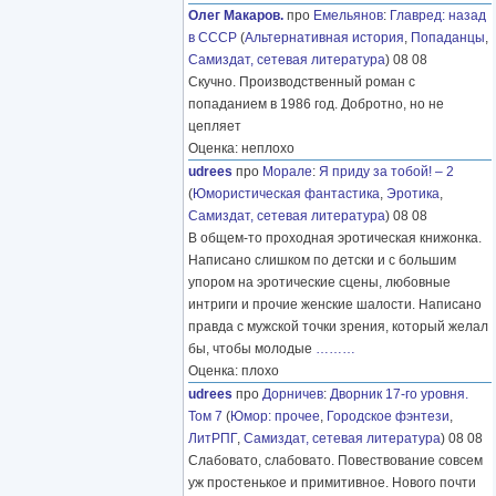
Олег Макаров.
про
Емельянов
:
Главред: назад
в СССР
(
Альтернативная история
,
Попаданцы
,
Самиздат, сетевая литература
) 08 08
Скучно. Производственный роман с
попаданием в 1986 год. Добротно, но не
цепляет
Оценка: неплохо
udrees
про
Морале
:
Я приду за тобой! – 2
(
Юмористическая фантастика
,
Эротика
,
Самиздат, сетевая литература
) 08 08
В общем-то проходная эротическая книжонка.
Написано слишком по детски и с большим
упором на эротические сцены, любовные
интриги и прочие женские шалости. Написано
правда с мужской точки зрения, который желал
бы, чтобы молодые
………
Оценка: плохо
udrees
про
Дорничев
:
Дворник 17-го уровня.
Том 7
(
Юмор: прочее
,
Городское фэнтези
,
ЛитРПГ
,
Самиздат, сетевая литература
) 08 08
Слабовато, слабовато. Повествование совсем
уж простенькое и примитивное. Нового почти