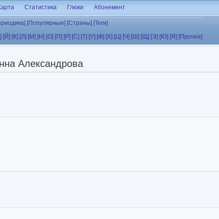
Карта
Статистика
Глюки
Абонемент
ериодика]
[Популярные]
[Страны]
[Теги]
]
[Й]
[К]
[Л]
[М]
[Н]
[О]
[П]
[Р]
[С]
[Т]
[У]
[Ф]
[Х]
[Ц]
[Ч]
[Ш]
[Щ]
[Э]
[Ю]
[Я]
[Прочее]
нна Александрова