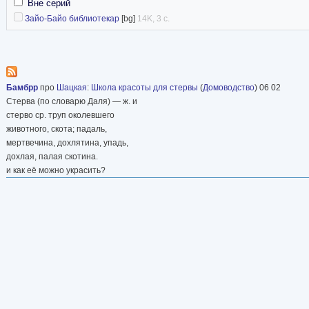
Вне серий
Зайо-Байо библиотекар
[bg]
14K, 3 с.
Бамбрр
про
Шацкая
:
Школа красоты для стервы
(
Домоводство
) 06 02
Стерва (по словарю Даля) — ж. и
стерво ср. труп околевшего
животного, скота; падаль,
мертвечина, дохлятина, упадь,
дохлая, палая скотина.
и как её можно украсить?