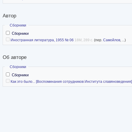
Автор
Скрыть
Сборники
Сборники
Иностранная литература, 1955 № 06
18M, 289 с.
(пер.
Самойлов
, ...)
Об авторе
Скрыть
Сборники
Сборники
Как это было... [Воспоминания сотрудников Института славяноведения]