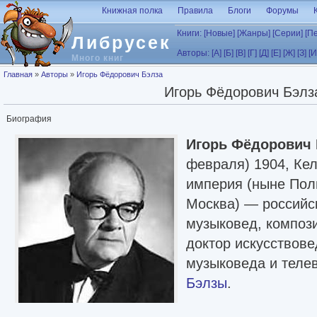
Перейти к основному содержанию
Книжная полка
Правила
Блоги
Форумы
Книги:
[Новые]
[Жанры]
[Серии]
[П
Либрусек
Авторы:
[А]
[Б]
[В]
[Г]
[Д]
[Е]
[Ж]
[З]
[И
Много книг
Вы здесь
Главная
»
Авторы
»
Игорь Фёдорович Бэлза
Игорь Фёдорович Бэлз
Биография
Игорь Фёдорович 
февраля) 1904, Кел
империя (ныне Пол
Москва) — российс
музыковед, компози
доктор искусствове
музыковеда и теле
Бэлзы
.
Статья в Википед