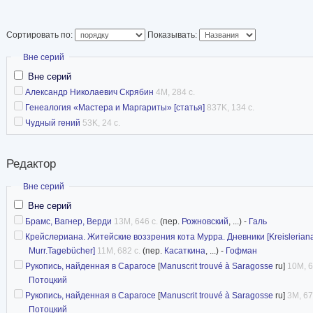
музыка
Сортировать по:
Показывать:
Скрыть
Вне серий
Вне серий
Александр Николаевич Скрябин
4M, 284 с.
Генеалогия «Мастера и Маргариты» [статья]
837K, 134 с.
Чудный гений
53K, 24 с.
Редактор
Скрыть
Вне серий
Вне серий
Брамс, Вагнер, Верди
13M, 646 с.
(пер.
Рожновский
, ...) -
Галь
Крейслериана. Житейские воззрения кота Мурра. Дневники [Kreisleriana
Murr.Tagebücher]
11M, 682 с.
(пер.
Касаткина
, ...) -
Гофман
Рукопись, найденная в Сарагосе
[
Manuscrit trouvé à Saragosse
ru]
10M, 6
Потоцкий
Рукопись, найденная в Сарагосе
[
Manuscrit trouvé à Saragosse
ru]
3M, 67
Потоцкий