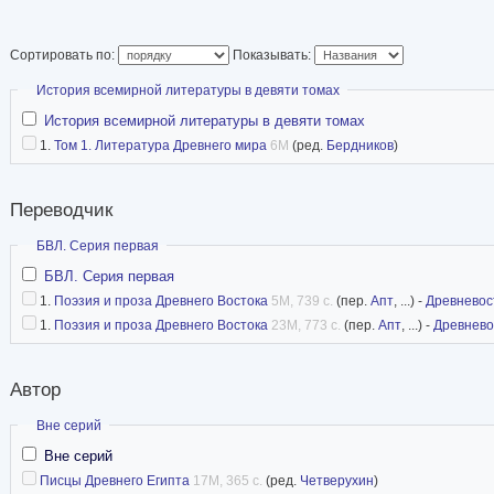
Сортировать по:
Показывать:
Скрыть
История всемирной литературы в девяти томах
История всемирной литературы в девяти томах
1.
Том 1. Литература Древнего мира
6M
(ред.
Бердников
)
Переводчик
Скрыть
БВЛ. Серия первая
БВЛ. Серия первая
1.
Поэзия и проза Древнего Востока
5M, 739 с.
(пер.
Апт
, ...) -
Древневос
1.
Поэзия и проза Древнего Востока
23M, 773 с.
(пер.
Апт
, ...) -
Древнево
Автор
Скрыть
Вне серий
Вне серий
Писцы Древнего Египта
17M, 365 с.
(ред.
Четверухин
)