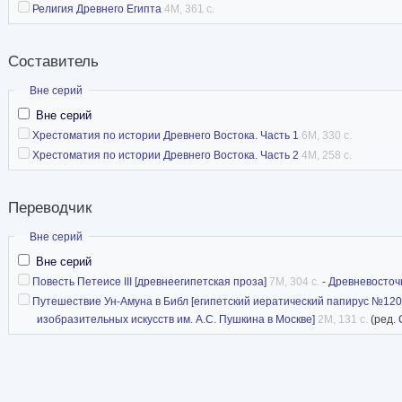
Религия Древнего Египта
4M, 361 с.
Составитель
Скрыть
Вне серий
Вне серий
Хрестоматия по истории Древнего Востока. Часть 1
6M, 330 с.
Хрестоматия по истории Древнего Востока. Часть 2
4M, 258 с.
Переводчик
Скрыть
Вне серий
Вне серий
Повесть Петеисе III [древнеегипетская проза]
7M, 304 с.
-
Древневосточ
Путешествие Ун-Амуна в Библ [египетский иератический папирус №120
изобразительных искусств им. А.С. Пушкина в Москве]
2M, 131 с.
(ред.