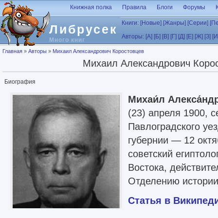
Перейти к основному содержанию
Книжная полка
Правила
Блоги
Форумы
Книги:
[Новые]
[Жанры]
[Серии]
[П
Либрусек
Авторы:
[А]
[Б]
[В]
[Г]
[Д]
[Е]
[Ж]
[З]
[И
Много книг
Вы здесь
Главная
»
Авторы
»
Михаил Александрович Коростовцев
Михаил Александрович Коро
Биография
Михаи́л Алекса́нд
(23) апреля 1900, 
Павлоградского уе
губернии — 12 октя
советский египтоло
Востока, действит
Отделению истории 
Статья в Википед