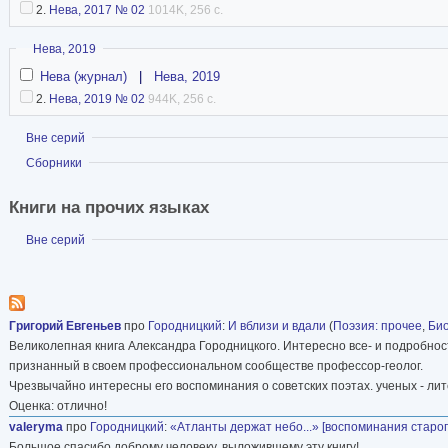
2.
Нева, 2017 № 02
1014K, 256 с.
Скрыть
Нева, 2019
Нева (журнал)
|
Нева, 2019
2.
Нева, 2019 № 02
944K, 256 с.
Показать
Вне серий
Показать
Сборники
Книги на прочих языках
Показать
Вне серий
Григорий Евгеньев
про
Городницкий
:
И вблизи и вдали
(
Поэзия: прочее
,
Би
Великолепная книга Александра Городницкого. Интересно все- и подробност
признанный в своем профессиональном сообществе профессор-геолог.
Чрезвычайно интересны его воспоминания о советских поэтах. ученых - лит
Оценка: отлично!
valeryma
про
Городницкий
:
«Атланты держат небо...» [воспоминания старо
Большое спасибо доброму человеку, выложившему эту книгу!