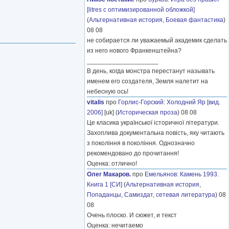
[litres с оптимизированной обложкой]
(
Альтернативная история
,
Боевая фантастика
)
08 08
не собирается ли уважаемый академик сделать
из него нового Франкенштейна?
____________________
В день, когда монстра перестанут называть
именем его создателя, Земля налетит на
небесную ось!
vitalis
про
Горлис-Горский
:
Холодний Яр [вид.
2006]
[uk] (
Историческая проза
) 08 08
Це класика української історичної літератури.
Захоплива документальна повість, яку читають
з покоління в покоління. Однозначно
рекомендовано до прочитання!
Оценка: отлично!
Олег Макаров.
про
Емельянов
:
Камень 1993.
Книга 1 [СИ]
(
Альтернативная история
,
Попаданцы
,
Самиздат, сетевая литература
) 08
08
Очень плоско. И сюжет, и текст
Оценка: нечитаемо