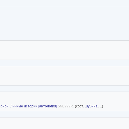
ерной. Личные истории [антология]
5M, 299 с.
(сост.
Шубина
, ...)