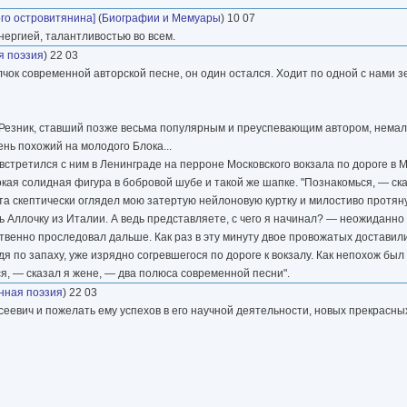
го островитянина]
(
Биографии и Мемуары
) 10 07
ергией, талантливостью во всем.
я поэзия
) 22 03
чок современной авторской песне, он один остался. Ходит по одной с нами 
ья Резник, ставший позже весьма популярным и преуспевающим автором, нема
нь похожий на молодого Блока...
 встретился с ним в Ленинграде на перроне Московского вокзала по дороге в 
кая солидная фигура в бобровой шубе и такой же шапке. "Познакомься, — ска
та скептически оглядел мою затертую нейлоновую куртку и милостиво протян
ь Аллочку из Италии. А ведь представляете, с чего я начинал? — неожиданно
ственно проследовал дальше. Как раз в эту минуту двое провожатых доставил
удя по запаху, уже изрядно согревшегося по дороге к вокзалу. Как непохож был
я, — сказал я жене, — два полюса современной песни".
нная поэзия
) 22 03
евич и пожелать ему успехов в его научной деятельности, новых прекрасных 