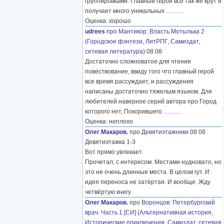
группировками. Главный герой все так же крут и
получает много уникальных
………
Оценка: хорошо
udrees
про
Мантикор
:
Власть Мотылька 2
(
Городское фэнтези
,
ЛитРПГ
,
Самиздат,
сетевая литература
) 08 08
Достаточно сложноватое для чтения
повествование, ввиду того что главный герой
все время рассуждает, и рассуждения
написаны достаточно тяжелым языком. Для
любителей наверное серий автора про Город
которого нет, Покорившего
………
Оценка: неплохо
Олег Макаров.
про
Девятиэтажники
08 08
Девятиэтажка 1-3
Вот прямо увлекает.
Прочитал, с интересом. Местами нудновато, но
это не очень длинные места. В целом гут. И
идея переноса не затёртая. И вообще. Жду
четвёртую книгу
Олег Макаров.
про
Воронцов
:
Петербургский
врач. Часть 1 [СИ]
(
Альтернативная история
,
Исторические приключения
,
Самиздат, сетевая