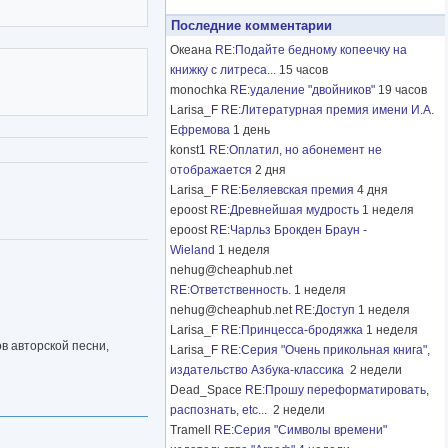
Последние комментарии
Океана
RE:Подайте бедному копеечку на
книжку с литреса...
15 часов
monochka
RE:удаление "двойников"
19 часов
Larisa_F
RE:Литературная премия имени И.А.
Ефремова
1 день
konst1
RE:Оплатил, но абонемент не
отображается
2 дня
Larisa_F
RE:Беляевская премия
4 дня
epoost
RE:Древнейшая мудрость
1 неделя
epoost
RE:Чарльз Брокден Браун -
Wieland
1 неделя
nehug@cheaphub.net
RE:Ответственность.
1 неделя
nehug@cheaphub.net
RE:Доступ
1 неделя
Larisa_F
RE:Принцесса-бродяжка
1 неделя
в авторской песни,
Larisa_F
RE:Серия "Очень прикольная книга",
издательство Азбука-классика
2 недели
Dead_Space
RE:Прошу переформатировать,
распознать, etc...
2 недели
Tramell
RE:Серия "Символы времени"