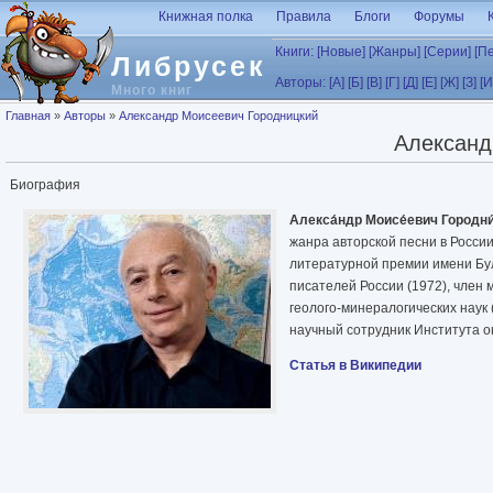
Перейти к основному содержанию
Книжная полка
Правила
Блоги
Форумы
Книги:
[Новые]
[Жанры]
[Серии]
[П
Либрусек
Авторы:
[А]
[Б]
[В]
[Г]
[Д]
[Е]
[Ж]
[З]
[И
Много книг
Вы здесь
Главная
»
Авторы
»
Александр Моисеевич Городницкий
Александ
Биография
Алекса́ндр Моисе́евич Городни
жанра авторской песни в Росси
литературной премии имени Бул
писателей России (1972), член 
геолого-минералогических наук 
научный сотрудник Института ок
Статья в Википедии