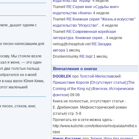
издательства "Аграф"
4 недели
Tramell
RE:Серия книг «Судьбы книг»
издательства «Книга»
4 недели
Tramell
RE:Книжная серия "Жизнь в искусстве"
земле, дышит одним с
издательство "Искусство"...
4 недели
Tramell
RE:Современная корейская
литература. Книжная серия...
4 недели
ло песен написавшим для
nehug@cheaphub.net
RE:Загадка
автора
1 месяц
Москву. Мы стояли возле
Drunkenmunky
RE:/sql/
1 месяц
зал я жене, — это один
ул два толстых пальца.
Впечатления о книгах
 обратился он к моей
DGOBLEK
про
Толстой-Милославский
:
и в наш вагон Юлия Кима,
Пришествие Короля [Отсутствует статья]
[
The
 этот маленький
Coming of the King
ru] (
Фэнтези
,
Историческое
фэнтези
) 09 08
Книга не полностью, отсутствует статья -
песен, стихов, книг,
Е. Дрибинская. Мифоисторический роман
(статья) стр. 5-8
Прочитать ее в сети можна здесь -
http://www.kulichki.com/tolkien/arhiv/palata/mifist.s
html
Никос Костакис
про
Зурков
:
Игра без правил