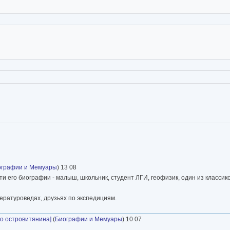
ографии и Мемуары
) 13 08
и его биографии - малыш, школьник, студент ЛГИ, геофизик, один из классико
ературоведах, друзьях по экспедициям.
го островитянина]
(
Биографии и Мемуары
) 10 07