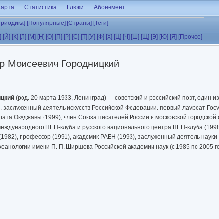
Карта
Статистика
Глюки
Абонемент
ериодика]
[Популярные]
[Страны]
[Теги]
]
[Й]
[К]
[Л]
[М]
[Н]
[О]
[П]
[Р]
[С]
[Т]
[У]
[Ф]
[Х]
[Ц]
[Ч]
[Ш]
[Щ]
[Э]
[Ю]
[Я]
[Прочее]
р Моисеевич Городницкий
́цкий
(род. 20 марта 1933, Ленинград) — советский и российский поэт, один 
и, заслуженный деятель искусств Российской Федерации, первый лауреат Гос
ата Окуджавы (1999), член Союза писателей России и московской городской
международного ПЕН-клуба и русского национального центра ПЕН-клуба (1998)
(1982), профессор (1991), академик РАЕН (1993), заслуженный деятель науки 
еанологии имени П. П. Ширшова Российской академии наук (с 1985 по 2005 г