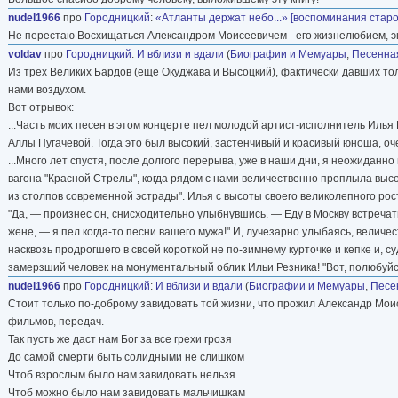
nudel1966
про
Городницкий
:
«Атланты держат небо...» [воспоминания старо
Не перестаю Восхищаться Александром Моисеевичем - его жизнелюбием, эн
voldav
про
Городницкий
:
И вблизи и вдали
(
Биографии и Мемуары
,
Песенна
Из трех Великих Бардов (еще Окуджава и Высоцкий), фактически давших тол
нами воздухом.
Вот отрывок:
...Часть моих песен в этом концерте пел молодой артист-исполнитель Ил
Аллы Пугачевой. Тогда это был высокий, застенчивый и красивый юноша, оче
...Много лет спустя, после долгого перерыва, уже в наши дни, я неожиданно
вагона "Красной Стрелы", когда рядом с нами величественно проплыла высо
из столпов современной эстрады". Илья с высоты своего великолепного рос
"Да, — произнес он, снисходительно улыбнувшись. — Еду в Москву встречат
жене, — я пел когда-то песни вашего мужа!" И, лучезарно улыбаясь, величе
насквозь продрогшего в своей короткой не по-зимнему курточке и кепке и, с
замерзший человек на монументальный облик Ильи Резника! "Вот, полюбуйс
nudel1966
про
Городницкий
:
И вблизи и вдали
(
Биографии и Мемуары
,
Песе
Стоит только по-доброму завидовать той жизни, что прожил Александр Моисе
фильмов, передач.
Так пусть же даст нам Бог за все грехи грозя
До самой смерти быть солидными не слишком
Чтоб взрослым было нам завидовать нельзя
Чтоб можно было нам завидовать мальчишкам