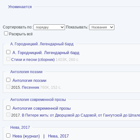
Показать
Упоминается
Сортировать по:
Показывать:
Раскрыть всё
Скрыть
А. Городницкий. Легендарный бард
А. Городницкий. Легендарный бард
Стихи и песни (сборник)
1403K, 260 с.
Скрыть
Антология поэзии
Антология поэзии
2015.
Песенник
760K, 152 с.
Скрыть
Антология современной прозы
Антология современной прозы
2017.
В Питере жить: от Дворцовой до Садовой, от Гангутской до Шпал
Скрыть
Нева, 2017
Нева (журнал)
|
Нева, 2017