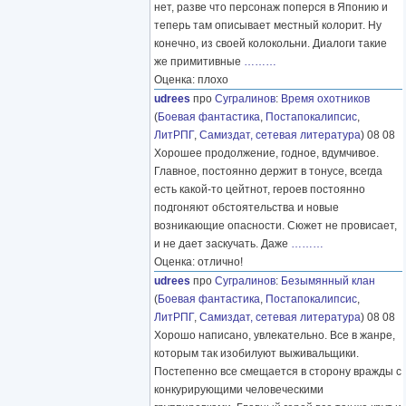
нет, разве что персонаж поперся в Японию и
теперь там описывает местный колорит. Ну
конечно, из своей колокольни. Диалоги такие
же примитивные
………
Оценка: плохо
udrees
про
Сугралинов
:
Время охотников
(
Боевая фантастика
,
Постапокалипсис
,
ЛитРПГ
,
Самиздат, сетевая литература
) 08 08
Хорошее продолжение, годное, вдумчивое.
Главное, постоянно держит в тонусе, всегда
есть какой-то цейтнот, героев постоянно
подгоняют обстоятельства и новые
возникающие опасности. Сюжет не провисает,
и не дает заскучать. Даже
………
Оценка: отлично!
udrees
про
Сугралинов
:
Безымянный клан
(
Боевая фантастика
,
Постапокалипсис
,
ЛитРПГ
,
Самиздат, сетевая литература
) 08 08
Хорошо написано, увлекательно. Все в жанре,
которым так изобилуют выживальщики.
Постепенно все смещается в сторону вражды с
конкурирующими человеческими