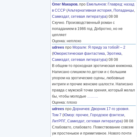
Олег Макаров.
про
Емельянов
:
Главред: назад
в СССР
(
Альтернативная история
,
Попаданцы
,
Самиздат, сетевая литература
) 08 08
Скучно. Производственный роман с
попаданием в 1986 год. Добротно, но не
цепляет
Оценка: неплохо
udrees
про
Морале
:
Я приду за тобой! – 2
(
Юмористическая фантастика
,
Эротика
,
Самиздат, сетевая литература
) 08 08
В общем-то проходная эротическая книжонка.
Написано слишком по детски и с большим
упором на эротические сцены, любовные
интриги и прочие женские шалости. Написано
правда с мужской точки зрения, который желал
бы, чтобы молодые
………
Оценка: плохо
udrees
про
Дорничев
:
Дворник 17-го уровня.
Том 7
(
Юмор: прочее
,
Городское фэнтези
,
ЛитРПГ
,
Самиздат, сетевая литература
) 08 08
Слабовато, слабовато. Повествование совсем
уж простенькое и примитивное. Нового почти