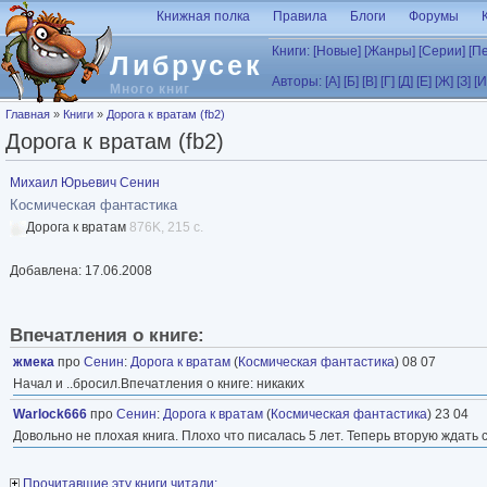
Перейти к основному содержанию
Книжная полка
Правила
Блоги
Форумы
Книги:
[Новые]
[Жанры]
[Серии]
[П
Либрусек
Авторы:
[А]
[Б]
[В]
[Г]
[Д]
[Е]
[Ж]
[З]
[И
Много книг
Вы здесь
Главная
»
Книги
»
Дорога к вратам (fb2)
Дорога к вратам (fb2)
Михаил Юрьевич Сенин
Космическая фантастика
Дорога к вратам
876K, 215 с.
Добавлена: 17.06.2008
Впечатления о книге:
жмека
про
Сенин
:
Дорога к вратам
(
Космическая фантастика
) 08 07
Начал и ..бросил.Впечатления о книге: никаких
Warlock666
про
Сенин
:
Дорога к вратам
(
Космическая фантастика
) 23 04
Довольно не плохая книга. Плохо что писалась 5 лет. Теперь вторую ждать 
Прочитавшие эту книги читали: