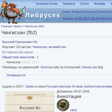
Перейти к основному содержанию
Книжная полка
Правила
Блоги
Форумы
Книги:
[Новые]
[Жанры]
[Серии]
[П
Либрусек
Авторы:
[А]
[Б]
[В]
[Г]
[Д]
[Е]
[Ж]
[З]
[И
Много книг
Вы здесь
Главная
»
Книги
»
Чингисхан (fb2)
Чингисхан (fb2)
Василий Григорьевич Ян
Редсовет Об авторе:
Чингисхан, великий хан
Историческая проза
Нашествие монголов
- 1
Чингисхан
1203K, 291 с.
Переводы: на украинский:
Чінгісхан
[uk]; на болгарский:
Чингис хан
[bg]
Показать
Упоминается
издано в 2007 г.
Эксмо
в серии
Русская классика XX века
,
Библиотека всемир
Добавлена: 05.07.2008
Аннотация
1942