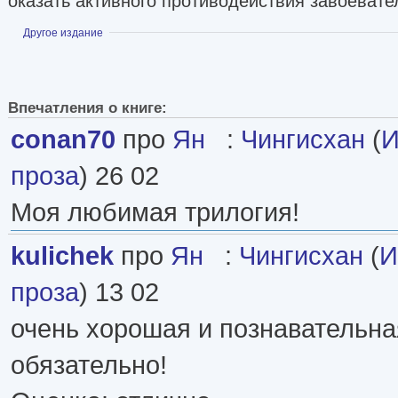
оказать активного противодействия завоевате
Показать
Другое издание
Впечатления о книге:
conan70
про
Ян
:
Чингисхан
(
И
проза
) 26 02
Моя любимая трилогия!
kulichek
про
Ян
:
Чингисхан
(
И
проза
) 13 02
очень хорошая и познавательная
обязательно!