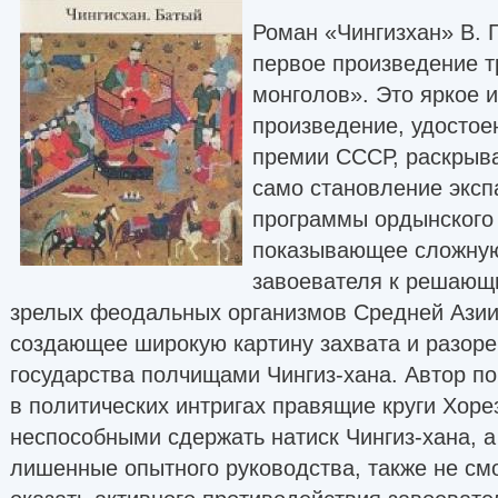
Роман «Чингизхан» В. Г
первое произведение 
монголов». Это яркое 
произведение, удостое
премии СССР, раскрыв
само становление эксп
программы ордынского 
показывающее сложную
завоевателя к решающи
зрелых феодальных организмов Средней Азии
создающее широкую картину захвата и разоре
государства полчищами Чингиз-хана. Автор по
в политических интригах правящие круги Хоре
неспособными сдержать натиск Чингиз-хана, 
лишенные опытного руководства, также не смо