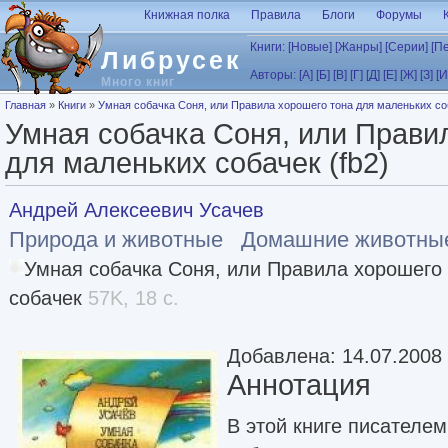
Перейти к основному содержанию
Книжная полка
Правила
Блоги
Форумы
Книги:
[Новые]
[Жанры]
[Серии]
[П
Либрусек
Авторы:
[А]
[Б]
[В]
[Г]
[Д]
[Е]
[Ж]
[З]
[И
Много книг
Вы здесь
Главная
»
Книги
»
Умная собачка Соня, или Правила хорошего тона для маленьких соб
Умная собачка Соня, или Прави
для маленьких собачек (fb2)
Андрей Алексеевич Усачев
Природа и животные
Домашние животны
Умная собачка Соня, или Правила хорошего
собачек
57K, 18 с.
Добавлена: 14.07.2008
Аннотация
В этой книге писателе