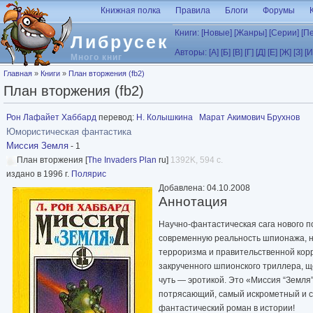
Перейти к основному содержанию
Книжная полка
Правила
Блоги
Форумы
Книги:
[Новые]
[Жанры]
[Серии]
[П
Либрусек
Авторы:
[А]
[Б]
[В]
[Г]
[Д]
[Е]
[Ж]
[З]
[И
Много книг
Вы здесь
Главная
»
Книги
»
План вторжения (fb2)
План вторжения (fb2)
Рон Лафайет Хаббард
перевод:
Н. Колышкина
Марат Акимович Брухнов
Юмористическая фантастика
Миссия Земля
- 1
План вторжения [
The Invaders Plan
ru]
1392K, 594 с.
издано в 1996 г.
Полярис
Добавлена: 04.10.2008
Аннотация
Научно-фантастическая сага нового п
современную реальность шпионажа, н
терроризма и правительственной кор
закрученного шпионского триллера, щ
чуть — эротикой. Это «Миссия “Земл
потрясающий, самый искрометный и 
фантастический роман в истории!