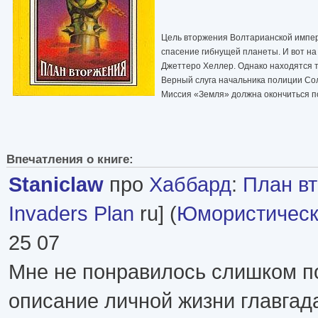
Цель вторжения Волтарианской импе
спасение гибнущей планеты. И вот н
Джеттеро Хеллер. Однако находятся т
Верный слуга начальника полиции Сол
Миссия «Земля» должна окончиться 
Впечатления о книге:
Staniclaw
про
Хаббард
:
План в
Invaders Plan
ru] (
Юмористическ
25 07
Мне не понравилось слишком п
описание личной жизни главгад