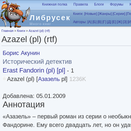
Перейти к основному содержанию
Книжная полка
Правила
Блоги
Форумы
Книги:
[Новые]
[Жанры]
[Серии]
[П
Либрусек
Авторы:
[А]
[Б]
[В]
[Г]
[Д]
[Е]
[Ж]
[З]
[И
Много книг
Вы здесь
Главная
»
Книги
»
Azazel (pl) (rtf)
Azazel (pl) (rtf)
Борис Акунин
Исторический детектив
Erast Fandorin (pl) [pl]
- 1
Azazel (pl) [
Азазель
pl]
1236K
Добавлена: 05.01.2009
Аннотация
«Азазель» – первый роман из серии о необык
Фандорине. Ему всего двадцать лет, но он уд