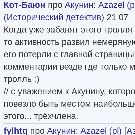
Кот-Баюн
про
Акунин
:
Azazel (p
(
Исторический детектив
) 21 07
Когда уже забанят этого тролля
то активность развил немеряную
его потерли с главной страницы
комментарии везде где только м
тролль :)
// с уважением к Акунину, котор
повезло быть местом наибольш
этого... трёхчлена.
fуlhtq
про
Акунин
:
Azazel (pl)
[
А