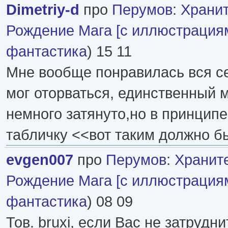
Dimetriy-d
про
Перумов
:
Хранит
Рождение Мага [с иллюстрация
фантастика
) 15 11
Мне вообще понравилась вся се
мог оторваться, единственный м
немного затянуто,но в принцип
табличку <<вот таким должно б
evgen007
про
Перумов
:
Хранит
Рождение Мага [с иллюстрация
фантастика
) 08 09
Тов. bruxi, если Вас не затрудни