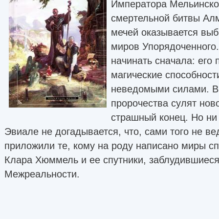
Императора Мельинско
смертельной битвы Алм
мечей оказывается выб
миров Упорядоченного.
начинать сначала: его 
магические способност
неведомыми силами. В
пророчества сулят нов
страшный конец. Но ни 
Эвиале не догадывается, что, сами того не вед
приложили те, кому на роду написано миры сп
Клара Хюммель и ее спутники, заблудившиеся
Межреальности.