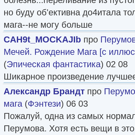
но буду об'ективна до4итала то
мага--не могу больше
CAH9t_MOCKAJIb
про
Перумо
Мечей. Рождение Мага [с иллю
(
Эпическая фантастика
) 02 08
Шикарное произведение лучшее 
Александр Брандт
про
Перумо
мага
(
Фэнтези
) 06 03
Пожалуй, одна из самых нормал
Перумова. Хотя есть вещи в это