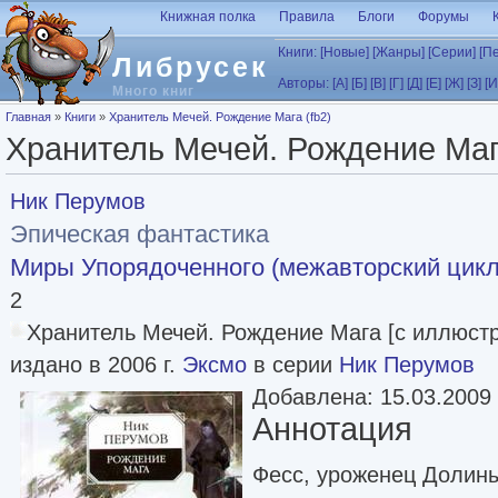
Перейти к основному содержанию
Книжная полка
Правила
Блоги
Форумы
Книги:
[Новые]
[Жанры]
[Серии]
[П
Либрусек
Авторы:
[А]
[Б]
[В]
[Г]
[Д]
[Е]
[Ж]
[З]
[И
Много книг
Вы здесь
Главная
»
Книги
»
Хранитель Мечей. Рождение Мага (fb2)
Хранитель Мечей. Рождение Мага
Ник Перумов
Эпическая фантастика
Миры Упорядоченного (межавторский цикл
2
Хранитель Мечей. Рождение Мага [с иллюст
издано в 2006 г.
Эксмо
в серии
Ник Перумов
Добавлена: 15.03.2009
Аннотация
Фесс, уроженец Долины