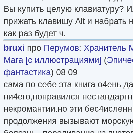
Вы купить целую клавиатуру? И
прижать клавишу Alt и набрать н
как раз будет ч.
bruxi
про
Перумов
:
Хранитель 
Мага [с иллюстрациями]
(
Эпиче
фантастика
) 08 09
сама по себе эта книга о4ень д
ни4его,понравился нестандартн
некромантии.но эти бес4ислен
продолжения вызывают морску
болезнь...переливание из пустог