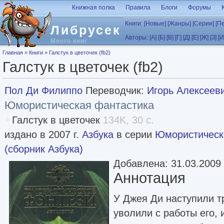
Перейти к основному содержанию
Книжная полка
Правила
Блоги
Форумы
Книги:
[Новые]
[Жанры]
[Серии]
[П
Либрусек
Авторы:
[А]
[Б]
[В]
[Г]
[Д]
[Е]
[Ж]
[З]
[И
Много книг
Вы здесь
Главная
»
Книги
»
Галстук в цветочек (fb2)
Галстук в цветочек (fb2)
Пол Ди Филиппо
Переводчик:
Игорь Алексеев
Юмористическая фантастика
Галстук в цветочек
134K, 30 с.
издано в 2007 г.
Азбука
в серии
Юмористическ
(сборник Азбука)
Добавлена: 31.03.2009
Аннотация
У Джея Ди наступили т
уволили с работы его, 