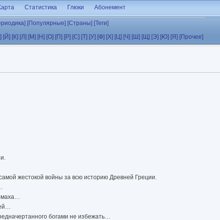
Карта
Статистика
Глюки
Абонемент
ериодика]
[Популярные]
[Страны]
[Теги]
]
[Й]
[К]
[Л]
[М]
[Н]
[О]
[П]
[Р]
[С]
[Т]
[У]
[Ф]
[Х]
[Ц]
[Ч]
[Ш]
[Щ]
[Э]
[Ю]
[Я]
[Прочее]
и.
 самой жестокой войны за всю историю Древней Греции.
…
ромаха…
ней…
предначертанного богами не избежать…