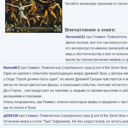
Читайте эпическую трилогию от писат
Впечатления о книге:
Натали1111
про
Геммел
:
Повелитель 
фигня полная ,все эти три книги,если
кто интересуется именно греческой м
мир,а обстоятельства и всё остальное
взяли бы героев греческих мифов,то д
NomadKZ
про
Геммел
:
Повелитель Серебряного лука
[
Lord of the Silver Bow
Один из циклов о событиях происходящих вокруг древней Трои, у автора им
у Олди "Герой должен быть один", но магия Древней Греции чувствуется и в
автор не писал цветастые фразы, а показывал события, поэтому читается о
Да и Герои... они предстают не героями, а людьми со своими мыслями и за
желаниями и пороками.
Очень понравились, как Геммел, описал некоторые мифы и предания с чист
как он попал в Трою.
gl290158
про
Геммел
:
Повелитель Серебряного лука
[
Lord of the Silver Bow
r
Отличная книга в стиле "Таис" Ефремова. Не без недостатков, но читать ре