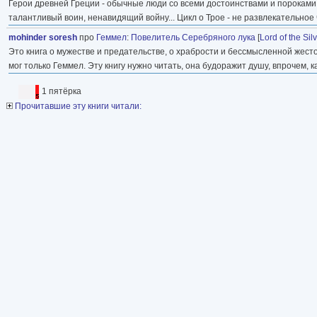
Герои древней Греции - обычные люди со всеми достоинствами и пороками. О
талантливый воин, ненавидящий войну... Цикл о Трое - не развлекательное 
mohinder soresh
про
Геммел
:
Повелитель Серебряного лука
[
Lord of the Si
Это книга о мужестве и предательстве, о храбрости и бессмысленной жесток
мог только Геммел. Эту книгу нужно читать, она будоражит душу, впрочем, как
1 пятёрка
Прочитавшие эту книги читали: