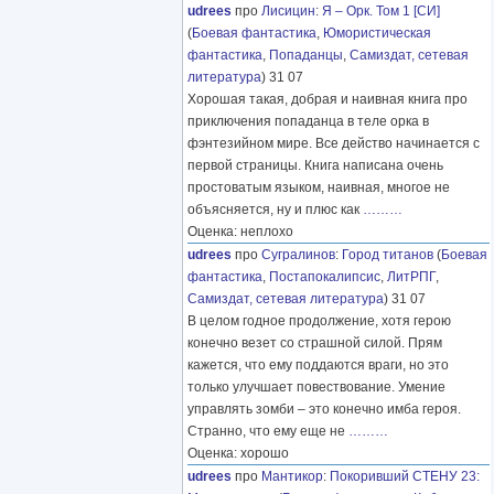
udrees
про
Лисицин
:
Я – Орк. Том 1 [СИ]
(
Боевая фантастика
,
Юмористическая
фантастика
,
Попаданцы
,
Самиздат, сетевая
литература
) 31 07
Хорошая такая, добрая и наивная книга про
приключения попаданца в теле орка в
фэнтезийном мире. Все действо начинается с
первой страницы. Книга написана очень
простоватым языком, наивная, многое не
объясняется, ну и плюс как
………
Оценка: неплохо
udrees
про
Сугралинов
:
Город титанов
(
Боевая
фантастика
,
Постапокалипсис
,
ЛитРПГ
,
Самиздат, сетевая литература
) 31 07
В целом годное продолжение, хотя герою
конечно везет со страшной силой. Прям
кажется, что ему поддаются враги, но это
только улучшает повествование. Умение
управлять зомби – это конечно имба героя.
Странно, что ему еще не
………
Оценка: хорошо
udrees
про
Мантикор
:
Покоривший СТЕНУ 23: