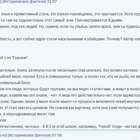
] (
Историческое фэнтези
) 21 07
зык и примитивный стиль. Не огрехи переводчика, это чувствуется. Хотя пе
е-то там на заднем плане этот самый эпик. Просматривается в дымке.
ин, под тех людей. Ну, скажем, если ты убьёшь своего врага, чем ты будешь
лесть, а вот сейчас вдруг стали насильниками и убийцами. Почему? Автор нам
й с их "Героем".
ательно. Книга затянула после нескольких глав реально, без всяких натяжек.
ей мере, героев. Есть и совершенно тупые, и полно тех, кто ни рыба, ни мя
аксимальный балл.
ом эти люди, которые будут трупами, не выглядят статистами, а живут в полн
е, в каком мы его знаем, - нет. А ведь его действительно нет, если вдуматься
зыка. Однако лично у меня после какого-то процента включился некий внутр
. И стал хватать целиком. Не совсем как картинку, хотя она тоже получается 
он, и нераздражающе висят там.
гии.
ечатлению), честных - 8-8,5 (в этой шкале, например, "Герой" Олди - чистая д
w
ru] (
Историческое фэнтези
) 07 06