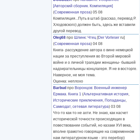
[Авторский сборник. Компиляция]
(
Современная проза
) 05 08
Компиляция...Путь в штаб (рассказ, перевод Р.
Хлодовского) должен быть, здесь же вставили
другой перевод.
Oleg68
про
Шлинк
:
Чтец
[
Der Vorleser
ru]
(
Современная проза
) 04 08
Книга- рассуждение автора о вине немецкой
нации за преступления во Второй мировой
войне и о личной трагедии женщины- бывшей
надзирательницы концлагеря. Я не в восторге.
Наверное, не моя тема.
Оценка: неплохо
Barbud
про
Воронцов
:
Военный инженер
Ермака. Книга 1
(
Альтернативная история
,
Исторические приключения
,
Попаданцы
,
Самиздат, сетевая литература
) 03 08
Что-то как-то не ахти. Не знаю, как насчет
исторической точности происходящих в
повествовании событий, но казаки XVI века,
вполне грамотно говорящие на современном
нам литературном языке - это перебор)