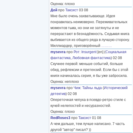
Оценка: плохо
Дей
про
Таксист
03 08
Мне было очень захватывающе. Идея
понравилась неимоверно. Переживательных
моментов тьма, но они не затянуты и не
перерастают в безнадёжность. Седьмая книга
выбивается из общего ряда в лучшую сторону.
Миллиардер, приговорённый
………
mysevra
про
Рот
:
Insurgent
[en] (
Социальная
фантастика
,
Любовная фантастика
) 02 08
Скучнее первой: меньше событий, больше
обид, рефлексии и претензий. Если бы с этой
книги начиналась серия, я бы уже забросила.
Оценка: неплохо
mysevra
про
Чиж
:
Тайны льда
(
Исторический
детектив
) 02 08
Опереточная чепуха в псевдо-ретро стиле с
кучей нелепостей и несуразностей.
Оценка: плохо
RedRoses3
про
Таксист
01 08
А чем дальше, тем лучше написано. 7 часть
другой "автор" писал? ))