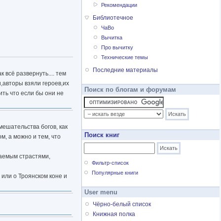
Рекомендации
Библиотечное
ЧаВо
Вычитка
Про вычитку
Технические темы
Последние материалы
 всё развернуть.... тем
,авторы взяли героев,их
Поиск по блогам и форумам
ить что если бы они не
мешательства богов, как
Поиск книг
м, а можно и тем, что
ваемым страстями,
Фильтр-список
Популярные книги
 или о Троянском коне и
User menu
Чёрно-белый список
Книжная полка