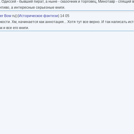
диссей - бывший пират, а ныне - сказочник и торговец, Минотавр - спящий ву
чтиво, а интересные серьезные книги.
lver Bow
ru] (
Историческое фэнтези
) 14 05
ости. Хм, начинается как аннотация... Хотя тут все верно. И так написать ис
 и все его книги.