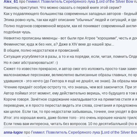
Alex_61
про
Геммел
:
Повелитель Серебряного лука
[
Lord of the Silver Bow
ru
Наконец приступил. Что можно сказать о первой книге этой серии?
Как у подавляющего большинства современных западных авторов - бедный я
Эпика ровно нуль, так как идёт описание "обычных" людей и ситуаций, и гд
Полно подгонов современной морали, как её понимает современный англичан
подобная чушь.
Невнятно прописаны микенцы - вот были при Атрее "хорошими", честь и доб
Феминистки; куда ж без них, а? Даже в XIV веке до нашей эры...
В общем, полно недостатков и провисаний.
Ситуация усугубляется в разы, а то и на порядки, если, читая, помнить Олде
Но я смог абстрагироваться! :-)
Сюжет-то известен прекрасно, и автор смог его изложить просто-таки замеч
малознакомые персонажи, великолепно выписанные образы главных, по крайн
удавшиеся - это нечто (до Гектора я ещё не дошёл, не знаю). За образы м
Чтению придаёт особую остроту то, что знаешь, чем всё закончится. При эт
Автор поймал этот момент, ему действительно веришь, что будущего в том вид
Короче говоря. Зачётное содержание накладывается на примитив стиля и я
переводчик, и я просто перестал видеть эти слова, сочетания и предложения
как целое. Если так, то про недостатки забываешь, точнее, они уходят в ф
Итог: это хорошая книга, даже более того - это очень хорошее начало трило
Если тема вам интересна, читать без вопросов. 10 по десятибалльной (по вп
anna-lugov
про
Геммел
:
Повелитель Серебряного лука
[
Lord of the Silver Bo