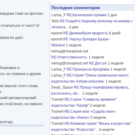
Последние комментарии
реводчик тоже не фонтан.
Larisa_F
RE:Беляевская премия
2 дня
Telly
RE:Подайте бедному копеечку на книжку с
 отличаться от него? И
литреса...
4 дня
epoost
RE:Древнейшая мудрость
6 дней
ёков не даёт.
epoost
RE:Чарльз Брокден Браун -
Wieland
1 неделя
nehug@cheaphub.net
RE:Ответственность.
1 неделя
nehug@cheaphub.net
RE:Доступ
1 неделя
 Знакомые и
Larisa_F
RE:Принцесса-бродяжка
1 неделя
со, но главные и другие
Larisa_F
RE:Серия "Очень прикольная книга",
издательство Азбука-классика
1 неделя
ом смысле этого слова.
Dead_Space
RE:Прошу переформатировать,
...
распознать, etc...
2 недели
енний автоматический
Tramell
RE:Серия "Символы времени"
из этой книги, но именно
издательства "Аграф"
3 недели
Tramell
RE:Серия книг «Судьбы книг»
издательства «Книга»
3 недели
есятка).
Tramell
RE:Книжная серия "Жизнь в искусстве"
издательство "Искусство"...
3 недели