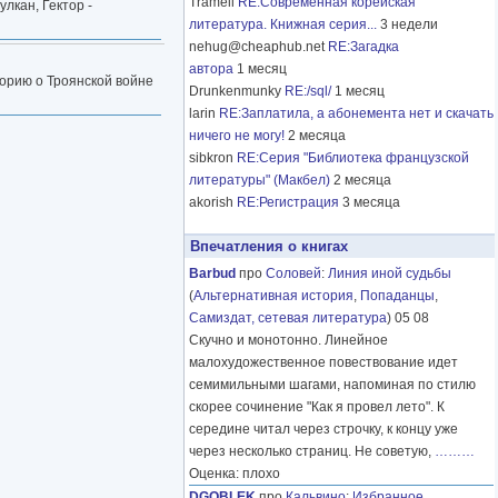
Tramell
RE:Современная корейская
лкан, Гектор -
литература. Книжная серия...
3 недели
nehug@cheaphub.net
RE:Загадка
автора
1 месяц
торию о Троянской войне
Drunkenmunky
RE:/sql/
1 месяц
larin
RE:Заплатила, а абонемента нет и скачать
ничего не могу!
2 месяца
sibkron
RE:Серия "Библиотека французской
литературы" (Макбел)
2 месяца
akorish
RE:Регистрация
3 месяца
Впечатления о книгах
Barbud
про
Соловей
:
Линия иной судьбы
(
Альтернативная история
,
Попаданцы
,
Самиздат, сетевая литература
) 05 08
Скучно и монотонно. Линейное
малохудожественное повествование идет
семимильными шагами, напоминая по стилю
скорее сочинение "Как я провел лето". К
середине читал через строчку, к концу уже
через несколько страниц. Не советую,
………
Оценка: плохо
DGOBLEK
про
Кальвино
:
Избранное