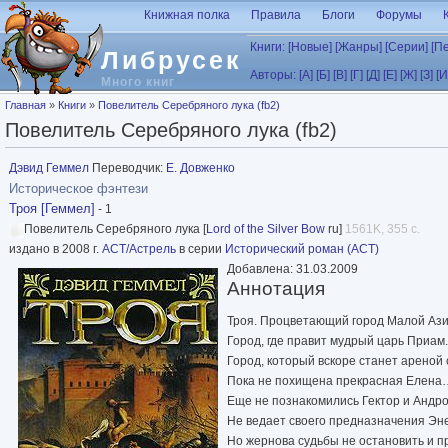
Перейти к основному содержанию
Книжная полка
Правила
Блоги
Форумы
Книги:
[Новые]
[Жанры]
[Серии]
[П
Либрусек
Авторы:
[А]
[Б]
[В]
[Г]
[Д]
[Е]
[Ж]
[З]
[И
Много книг
Вы здесь
Главная
»
Книги
»
Повелитель Серебряного лука (fb2)
Повелитель Серебряного лука (fb2)
Дэвид Геммел
Переводчик:
Е. Довженко
Историческое фэнтези
Троя [Геммел]
- 1
Повелитель Серебряного лука [
Lord of the Silver Bow
ru]
1561K, 355 с.
издано в 2008 г.
АСТ/Астрель
в серии
Исторический роман (АСТ)
Добавлена: 31.03.2009
Аннотация
Троя. Процветающий город Малой Ази
Город, где правит мудрый царь Приам.
Город, который вскоре станет ареной
Пока не похищена прекрасная Елена
Еще не познакомились Гектор и Анд
Не ведает своего предназначения Э
Но жернова судьбы не остановить и 