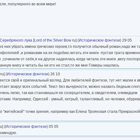
еля, популярного во всем мире!
Серебряного лука
[
Lord of the Silver Bow
ru] (
Историческое фэнтези
) 29 05
 из них убрать имена греческих героев,то получится обычный роман,надо же так
ифологией ,и романами на их подобии,читать эти книги -пустая трата времени
 ,сочинили от себя,я на другое надеялась когда читала эти книги ,могу поспор
анную книгу и читать бы ни кто не стал,то же мне Гомеры нашлись
ru] (
Историческое фэнтези
) 26 10
еется свой и оригинальный взгляд. Для любителей фэнтези, тут нет магии и в
итает вокруг всех событий. Текст без вычурности, можно назвать бедным слого
чень легко, так как становишься не созерцателем, а свидетелем, очевидцем.
ботами. Например, Одиссей - умный, хитрый, талантливый, но человек, обуре
о "житейской" точки зрения, например как Елена Троянская стала Прекрасной
u] (
Историческое фэнтези
) 05 05
комендую.