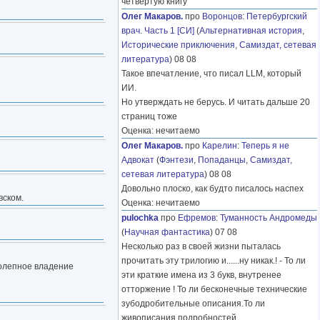
четвёртую книгу
Олег Макаров.
про
Воронцов
:
Петербургский
врач. Часть 1 [СИ]
(
Альтернативная история
,
Исторические приключения
,
Самиздат, сетевая
литература
) 08 08
Такое впечатление, что писал LLM, который
ИИ.
Но утверждать не берусь. И читать дальше 20
страниц тоже
Оценка: нечитаемо
Олег Макаров.
про
Карелин
:
Теперь я не
Адвокат
(
Фэнтези
,
Попаданцы
,
Самиздат,
сетевая литература
) 08 08
Довольно плоско, как будто писалось наспех
вском.
Оценка: нечитаемо
pulochka
про
Ефремов
:
Туманность Андромеды
(
Научная фантастика
) 07 08
Несколько раз в своей жизни пыталась
прочитать эту трилогию и......ну никак.! - То ли
колепное владение
эти краткие имена из 3 букв, внутренее
отторжение ! То ли бесконечные технические
зубодробительные описания.То ли
живописания подробностей
………