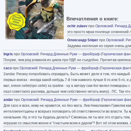
Впечатления о книге:
ochir zulaev
про
Орловский
:
Ричард Д
это просто мрак похлеще сочинений ле
Олександр Sniper
про
Орловский
:
Ри
Задумка неплохая но серия очень дл
Ingris
про
Орловский
:
Ричард Длинные Руки — фрейграф
(
Героическая фан
Похуже, чем ряд романов из цикла про РДР, но съедобно. Прочитав оригина
caco
про
Орловский
:
Ричард Длинные Руки — фрейграф
(
Героическая фант
2andar. Рискну попробовать оправдать. Быть может дело в том, что каждый 
первых книгах - иногда какой-нибудь 7-й том намного лучше 6-го или 5-го, и
мат, кляня себя(про себя) за грабли - ну а автору сам бог велел помидоры с 
пазл советского разлива, дольше чем собственно читать книгу).. ПС. Так чт
andar
про
Орловский
:
Ричард Длинные Руки — фрейграф
(
Героическая фан
Для сасо и всех, кому не нравится, но без мата. Лев Николаевич Гумилев как
интеллигентщины и всерьез поговорить об ответственности во власти. Ты кру
начальник. Ну, и что ты будешь делать? Сможешь ли ты все это отдать тем,
игрушки со смыслом жизни и "счастьем всем и даром"? Вот об этом книжка.