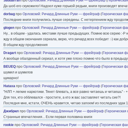
Saudarrah
про
Орловский
:
Ричард Длинные Руки — фрейграф
(
Героическая
Да шоб его скукожило! Надоел хуже горькой редьки, книги производят впеч
dorbag
про
Орловский
:
Ричард Длинные Руки — фрейграф
(
Героическая фа
Последние книги получились лучше середины. С нетерпением жду продолж
glogen
про
Орловский
:
Ричард Длинные Руки — фрейграф
(
Героическая фа
Ну... в общем - удалась. местами лучше предыдущих. Помню всю серию :-P н
жду в общем окончания сериала, верю, что ричард всех победит :-) как добро
В общем жду продолжения
Dragart
про
Орловский
:
Ричард Длинные Руки — фрейграф
(
Героическая ф
А вообще обалденный сериал, и хотя уже плохо помню что было в предыдущи
BEUEQ
про
Орловский
:
Ричард Длинные Руки — фрейграф
(
Героическая ф
шумил и шумилов
щикарно!
Hataxa
про
Орловский
:
Ричард Длинные Руки — фрейграф
(
Героическая фа
"НЛП + легкие наркотики. Тянет блевать, а все равно читаешь и читаешь" - 
Для тех, кто обблевался - простите, а кто ж вас заставляет читать сие?!
Последня мне, кстати, ОЧЕНЬ нравится, читаю запоем! из последних эдак 1
Джибрил
про
Орловский
:
Ричард Длинные Руки — фрейграф
(
Героическая 
Странные впечатления... Если первая половина книги
rookie
про
Орловский
:
Ричард Длинные Руки — фрейграф
(
Героическая фа