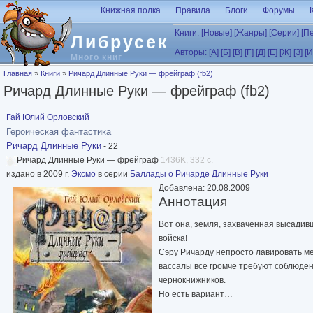
Перейти к основному содержанию
Книжная полка
Правила
Блоги
Форумы
Книги:
[Новые]
[Жанры]
[Серии]
[П
Либрусек
Авторы:
[А]
[Б]
[В]
[Г]
[Д]
[Е]
[Ж]
[З]
[И
Много книг
Вы здесь
Главная
»
Книги
»
Ричард Длинные Руки — фрейграф (fb2)
Ричард Длинные Руки — фрейграф (fb2)
Гай Юлий Орловский
Героическая фантастика
Ричард Длинные Руки
- 22
Ричард Длинные Руки — фрейграф
1436K, 332 с.
издано в 2009 г.
Эксмо
в серии
Баллады о Ричарде Длинные Руки
Добавлена: 20.08.2009
Аннотация
Вот она, земля, захваченная высадив
войска!
Сэру Ричарду непросто лавировать м
вассалы все громче требуют соблюден
чернокнижников.
Но есть вариант…