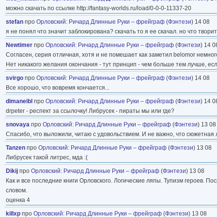
можно скачать по ссылке http://fantasy-worlds.ru/load/0-0-0-11337-20
stefan
про
Орловский
:
Ричард Длинные Руки – фрейграф
(
Фэнтези
) 14 08
я не понял что значит заблокирована? скачать то я ее скачал. но что твори
Newtimer
про
Орловский
:
Ричард Длинные Руки – фрейграф
(
Фэнтези
) 14 0
Согласен, серия отличная, хотя и не помешает как заметил belomor немног
Нет никакого желания окончания - тут принцип - чем больше тем лучше, есл
svirgo
про
Орловский
:
Ричард Длинные Руки – фрейграф
(
Фэнтези
) 14 08
Все хорошо, что вовремя кончается...
dimaneibl
про
Орловский
:
Ричард Длинные Руки – фрейграф
(
Фэнтези
) 14 0
drpeter - респект за ссылочку! Либрусек - пираты мы или где?
snovaya
про
Орловский
:
Ричард Длинные Руки – фрейграф
(
Фэнтези
) 13 08
Спасибо, что выложили, читаю с удовольствием. И не важно, что сюжетная ли
Tanzen
про
Орловский
:
Ричард Длинные Руки – фрейграф
(
Фэнтези
) 13 08
Либрусек такой литрес, мда :(
Dikij
про
Орловский
:
Ричард Длинные Руки – фрейграф
(
Фэнтези
) 13 08
Как и все последние книги Орловского. Логические ляпы. Тупизм героев. 
словом.
оценка 4
killxp
про
Орловский
:
Ричард Длинные Руки – фрейграф
(
Фэнтези
) 13 08