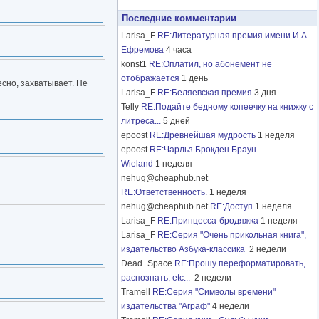
Последние комментарии
Larisa_F
RE:Литературная премия имени И.А.
Ефремова
4 часа
konst1
RE:Оплатил, но абонемент не
отображается
1 день
есно, захватывает. Не
Larisa_F
RE:Беляевская премия
3 дня
Telly
RE:Подайте бедному копеечку на книжку с
литреса...
5 дней
epoost
RE:Древнейшая мудрость
1 неделя
epoost
RE:Чарльз Брокден Браун -
Wieland
1 неделя
nehug@cheaphub.net
RE:Ответственность.
1 неделя
nehug@cheaphub.net
RE:Доступ
1 неделя
Larisa_F
RE:Принцесса-бродяжка
1 неделя
Larisa_F
RE:Серия "Очень прикольная книга",
издательство Азбука-классика
2 недели
Dead_Space
RE:Прошу переформатировать,
распознать, etc...
2 недели
Tramell
RE:Серия "Символы времени"
издательства "Аграф"
4 недели