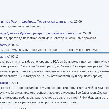
линные Руки — фрейграф
(
Героическая фантастика
) 29 09
нина, сколько можно писать.....
чард Длинные Руки — фрейграф
(
Героическая фантастика
) 29 10
инная, просто до невозможности, да и некоторые моменты поражают.
тастика
) 02 02
льного Шумила, могу также уверенно сказать, что это лучше, чем Шумил.
астика
) 05 11
раз, когда читатель берет очередного РДР, он быть может тщится найти ту из
 даже сравним с 1-2-й - так бывает, редко, но бывает. И в очередной раз не об
лица стирать)... не говоря уже о том, что вспоминать какие книги читал, а как
о пора скачать 17-й том(вроде на нем остановился), ну и поубивать время)
тастика
) 04 11
-то сказал: "Я не интеллигент, у меня профессия есть." РДР, на мой взгляд, - 
т, у тебя силы, амулеты, войска и все, что захочешь. Все бабы твои. Друзья 
 кто не всегда тебе нравится, но которые зависят от тебя? Или будешь играт
 А вороного коня рыжей масти и простить можно. Привет