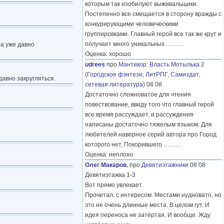
которым так изобилуют выживальщики.
Постепенно все смещается в сторону вражды с
конкурирующими человеческими
группировками. Главный герой все так же крут и
получает много уникальных
………
ра уже давно
Оценка: хорошо
udrees
про
Мантикор
:
Власть Мотылька 2
(
Городское фэнтези
,
ЛитРПГ
,
Самиздат,
давно закругляться.
сетевая литература
) 08 08
Достаточно сложноватое для чтения
повествование, ввиду того что главный герой
все время рассуждает, и рассуждения
написаны достаточно тяжелым языком. Для
любителей наверное серий автора про Город
которого нет, Покорившего
………
Оценка: неплохо
Олег Макаров.
про
Девятиэтажники
08 08
Девятиэтажка 1-3
Вот прямо увлекает.
Прочитал, с интересом. Местами нудновато, но
это не очень длинные места. В целом гут. И
идея переноса не затёртая. И вообще. Жду