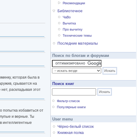
Рекомендации
Библиотечное
ЧаВо
Вычитка
Про вычитку
Технические темы
Последние материалы
Поиск по блогам и форумам
юминку, которая была в
наружив, срывается на
Поиск книг
ие нет, раскладывая этот
Фильтр-список
Популярные книги
это попытка избавиться от
глупые и верные. Ты
User menu
ь в интеллигентные
Чёрно-белый список
Книжная полка