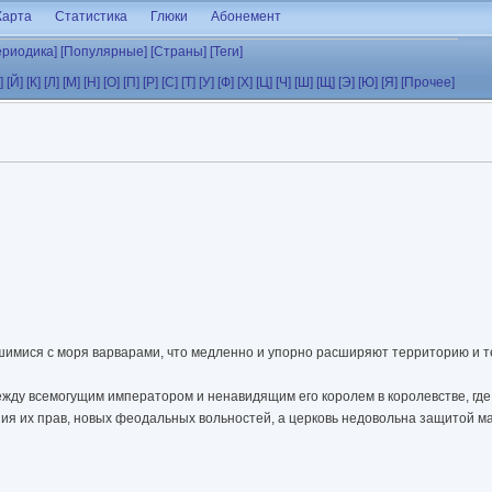
Карта
Статистика
Глюки
Абонемент
ериодика]
[Популярные]
[Страны]
[Теги]
]
[Й]
[К]
[Л]
[М]
[Н]
[О]
[П]
[Р]
[С]
[Т]
[У]
[Ф]
[Х]
[Ц]
[Ч]
[Ш]
[Щ]
[Э]
[Ю]
[Я]
[Прочее]
шимися с моря варварами, что медленно и упорно расширяют территорию и т
ежду всемогущим императором и ненавидящим его королем в королевстве, гд
ия их прав, новых феодальных вольностей, а церковь недовольна защитой ма