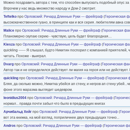
Можно поздравить автора с тем, что способен выпускать подобный опус за о
Впрочем у нас ведь множество народу и Дом-2 смотрит.
Teftelko
про
Орловский
:
Ричард Длинные Руки — фрейграф
(
Героическая ф
высококачественное гуано, в принципе как и вся серия. любителям авна сов
Malice
про
Орловский
:
Ричард Длинные Руки — фрейграф
(
Героическая фа
Планомерно скупаю серию - чувствую, цель будет благородная....
Kiesza
про
Орловский
:
Ричард Длинные Руки — фрейграф
(
Героическая фа
quickling ------ Я слышал, будто Никитин поспорил с компанией приятелей
читать. Похоже - выиграл.
Dvarg
про
Орловский
:
Ричард Длинные Руки — фрейграф
(
Героическая фа
Автор так и не определился действует ли магия на героя или не действует.
quickling
про
Орловский
:
Ричард Длинные Руки — фрейграф
(
Героическая 
Бляя, да сколько можно, Никитка убейся ап стену, и негров ап стену убей.
фоне этого маразма выглядит шедевром.
leonidius2004
про
Орловский
:
Ричард Длинные Руки — фрейграф
(
Героичес
нормал... правда почти забыл что было в предыдущих книгах
Арчибальд Хейг
про
Орловский
:
Ричард Длинные Руки — фрейграф
(
Герои
вот эта книжка, на мой взгляд, поприличнее двух предыдущих точно...
Andros
про
Орловский
:
Ричард Длинные Руки — фрейграф
(
Героическая ф