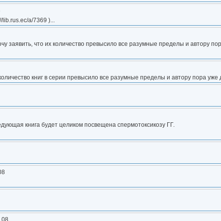
8
b.rus.ec/a/7369 )...
очу заявить, что их количество превысило все разумные пределы и автору по
о количество книг в серии превысило все разумные пределы и автору пора уже 
ледующая книга будет целиком посвещена спермотоксикозу ГГ.
08
4 08