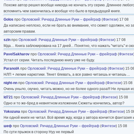
Похоже автор решил вообще никогда не кончать эту серию. Длиннее любого м
вспомнить чем закончилась и вообще что было в предыдущей книге.
Golos
про
Орловский
:
Ричард Длинные Руки – фрейграф
(
Фэнтези
) 17 08
Да написано неплохо, если не брать во внимание, что сюжет одолжен, но за
авторским правам.
szln
про
Орловский
:
Ричард Длинные Руки – фрейграф
(
Фэнтези
) 17 08
Мда.... Книга заблокирована на 17 дней... Понятно, что нажать "читать" и 
PavelSakharov
про
Орловский
:
Ричард Длинные Руки – фрейграф
(
Фэнтези
Устал от серии. Читать последнюю книгу уже не буду.
ParanoIA
про
Орловский
:
Ричард Длинные Руки – фрейграф
(
Фэнтези
) 15 0
НЛП + легкие наркотики. Тянет блевать, а все равно читаешь и читаешь ...
night-nn
про
Орловский
:
Ричард Длинные Руки – фрейграф
(
Фэнтези
) 15 08
Очень уныло, скучно, читать можно, но не более одного раза!!! Не лучшая из 
ld721
про
Орловский
:
Ричард Длинные Руки – фрейграф
(
Фэнтези
) 15 08
Одно и то же-бред в невнятном изложении.Сюжеты кончились, автор?
Yokozuna
про
Орловский
:
Ричард Длинные Руки – фрейграф
(
Фэнтези
) 15 0
Ни одной книги не читал. Всё время жду, когда у автора кончится фантазия
шеф
про
Орловский
:
Ричард Длинные Руки – фрейграф
(
Фэнтези
) 15 08
По сути прыжок в сторону Нуу не первый