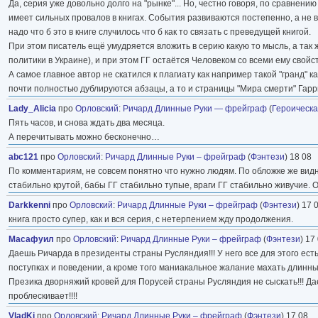
Да, серия уже довольно долго на "рынке"... Но, честно говоря, по сравне
имеет сильных провалов в книгах. События развиваются постепенно, а не вне
надо что б это в книге случилось что б как то связать с преведущей книгой.
При этом писатель ещё умудряется вложить в серию какую то мысль, а так 
политики в Украине), и при этом ГГ остаётся Человеком со всеми ему сво
А самое главное автор не скатился к плагиату как например такой "гранд" к
почти полностью дублируются абзацы, а то и страницы "Мира смерти" Гарр
Lady_Alicia
про
Орловский
:
Ричард Длинные Руки — фрейграф
(
Героическа
Пять часов, и снова ждать два месяца.
А перечитывать можно бесконечно…
abc121
про
Орловский
:
Ричард Длинные Руки – фрейграф
(
Фэнтези
) 18 08
По комментариям, не совсем понятно что нужно людям. По обложке же видн
стабильно крутой, бабы ГГ стабильно тупые, враги ГГ стабильно живучие. 
Darkkenni
про
Орловский
:
Ричард Длинные Руки – фрейграф
(
Фэнтези
) 17 
книга просто супер, как и вся серия, с нетерпением жду продолжения.
Масафуил
про
Орловский
:
Ричард Длинные Руки – фрейграф
(
Фэнтези
) 17
Даешь Ричарда в президенты страны Русляндия!!! У него все для этого ест
поступках и поведении, а кроме того маниакальное жалание махать длинным
Презика дворняжий кровей для Порусей страны Русляндия не сыскать!!! Д
проблескивает!!!!
VladKi
про
Орловский
:
Ричард Длинные Руки – фрейграф
(
Фэнтези
) 17 08