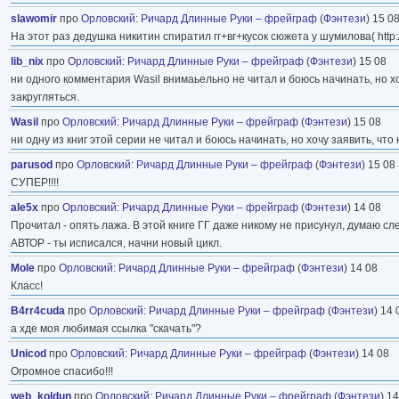
slawomir
про
Орловский
:
Ричард Длинные Руки – фрейграф
(
Фэнтези
) 15 0
На этот раз дедушка никитин спиратил гг+вг+кусок сюжета у шумилова( http://li
lib_nix
про
Орловский
:
Ричард Длинные Руки – фрейграф
(
Фэнтези
) 15 08
ни одного комментария Wasil внимаьельно не читал и боюсь начинать, но х
закругляться.
Wasil
про
Орловский
:
Ричард Длинные Руки – фрейграф
(
Фэнтези
) 15 08
ни одну из книг этой серии не читал и боюсь начинать, но хочу заявить, чт
parusod
про
Орловский
:
Ричард Длинные Руки – фрейграф
(
Фэнтези
) 15 08
СУПЕР!!!!
ale5x
про
Орловский
:
Ричард Длинные Руки – фрейграф
(
Фэнтези
) 14 08
Прочитал - опять лажа. В этой книге ГГ даже никому не присунул, думаю с
АВТОР - ты исписался, начни новый цикл.
Mole
про
Орловский
:
Ричард Длинные Руки – фрейграф
(
Фэнтези
) 14 08
Класс!
B4rr4cuda
про
Орловский
:
Ричард Длинные Руки – фрейграф
(
Фэнтези
) 14 
а хде моя любимая ссылка "скачать"?
Unicod
про
Орловский
:
Ричард Длинные Руки – фрейграф
(
Фэнтези
) 14 08
Огромное спасибо!!!
web_koldun
про
Орловский
:
Ричард Длинные Руки – фрейграф
(
Фэнтези
) 1