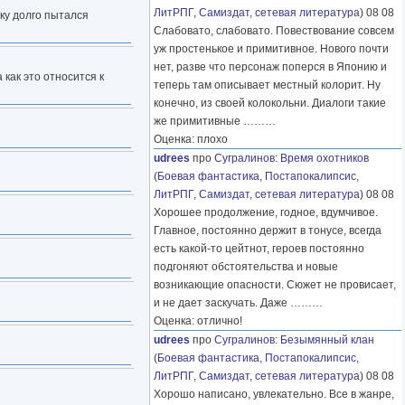
ЛитРПГ
,
Самиздат, сетевая литература
) 08 08
жку долго пытался
Слабовато, слабовато. Повествование совсем
уж простенькое и примитивное. Нового почти
нет, разве что персонаж поперся в Японию и
 как это относится к
теперь там описывает местный колорит. Ну
конечно, из своей колокольни. Диалоги такие
же примитивные
………
Оценка: плохо
udrees
про
Сугралинов
:
Время охотников
(
Боевая фантастика
,
Постапокалипсис
,
ЛитРПГ
,
Самиздат, сетевая литература
) 08 08
Хорошее продолжение, годное, вдумчивое.
Главное, постоянно держит в тонусе, всегда
есть какой-то цейтнот, героев постоянно
подгоняют обстоятельства и новые
возникающие опасности. Сюжет не провисает,
и не дает заскучать. Даже
………
Оценка: отлично!
udrees
про
Сугралинов
:
Безымянный клан
(
Боевая фантастика
,
Постапокалипсис
,
ЛитРПГ
,
Самиздат, сетевая литература
) 08 08
Хорошо написано, увлекательно. Все в жанре,