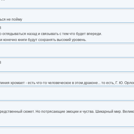
ться не пойму
8
о оглядываться назад и связывать с тем что будет впереди.
и конечно книги будут сохранять высокий уровень.
8
ния хромает - есть что-то человеческое в этом драконе... то есть, Г. Ю. Орло
Посредственный сюжет. Но потрясающие эмоции и чуства. Шикарный мир. Вели