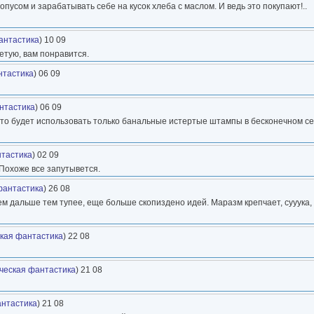
пусом и зарабатывать себе на кусок хлеба с маслом. И ведь это покупают!..
антастика
) 10 09
етую, вам понравится.
нтастика
) 06 09
нтастика
) 06 09
, что будет использовать только банальные истертые штампы в бесконечном с
нтастика
) 02 09
 Похоже все запутывется.
фантастика
) 26 08
..чем дальше тем тупее, еще больше скопиздено идей. Маразм крепчает, сууука
кая фантастика
) 22 08
ческая фантастика
) 21 08
антастика
) 21 08