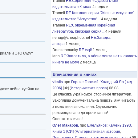
Tramell
RE:Серия книг «Судьбы книг»
издательства «Книга»
4 недели
Tramell
RE:Книжная серия "Жизнь в искусстве"
издательство "Искусство"...
4 недели
Tramell
RE:Современная корейская
литература. Книжная серия...
4 недели
nehug@cheaphub.net
RE:Загадка
автора
1 месяц
Drunkenmunky
RE:/sql/
1 месяц
ериале и ЭТО будут
larin
RE:Заплатила, а абонемента нет и скачать
ничего не могу!
2 месяца
Впечатления о книгах
vitalis
про
Горлис-Горский
:
Холодний Яр [вид.
2006]
[uk] (
Историческая проза
) 08 08
, даже лейна-хуейна на
Це класика української історичної літератури.
Захоплива документальна повість, яку читають
з покоління в покоління. Однозначно
рекомендовано до прочитання!
Оценка: отлично!
Олег Макаров.
про
Емельянов
:
Камень 1993.
Книга 1 [СИ]
(
Альтернативная история
,
Попаданцы
,
Самиздат, сетевая литература
) 08