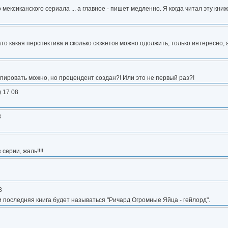
ексиканского сериала ... а главное - пишет медленно. Я когда читал эту кни
то какая перспектива и сколько сюжетов можно одолжить, только интересно, а
скопировать можно, но прецендент создан?! Или это не первый раз?!
) 17 08
8
серии, жаль!!!!
8
 и последняя книга будет называться "Ричард Огромные Яйца - гейлорд".