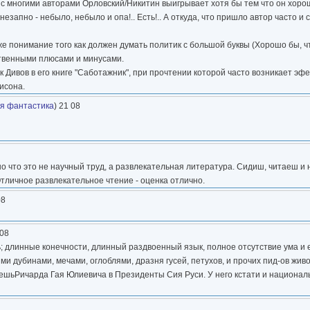
нию с многими авторами Орловский/Никитин выигрывает хотя бы тем что он хор
запно - небыло, небыло и опа!.. Есть!.. А откуда, что пришло автор часто и 
же понимание того как должен думать политик с большой буквы (Хорошо бы, 
йственными плюсами и минусами.
ак Дивов в его книге "Саботажник", при прочтении которой часто возникает эфе
исона.
я фантастика
) 21 08
о что это не научный труд, а развлекательная литература. Сидиш, читаеш и 
Отличное развлекательное чтение - оценка отлично.
08
 08
ь; длинные конечности, длинный раздвоенный язык, полное отсутствие ума и 
и дубинами, мечами, оглоблями, дразня гусей, петухов, и прочих пид-ов жив
аешьРичарда Гая Юлиевича в Президенты Сия Руси. У него кстати и национа