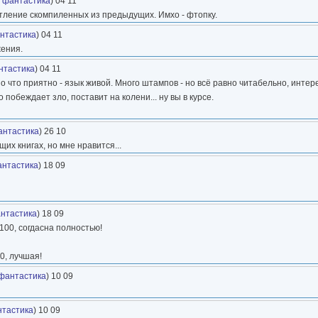
 фантастика
) 04 11
атление скомпиленных из предыдущих. Имхо - фтопку.
нтастика
) 04 11
ения.
нтастика
) 04 11
о что приятно - язык живой. Много штампов - но всё равно читабельно, интер
 побеждает зло, поставит на колени... ну вы в курсе.
антастика
) 26 10
х книгах, но мне нравится...
антастика
) 18 09
нтастика
) 18 09
+100, согдасна полностью!
0, лучшая!
фантастика
) 10 09
нтастика
) 10 09