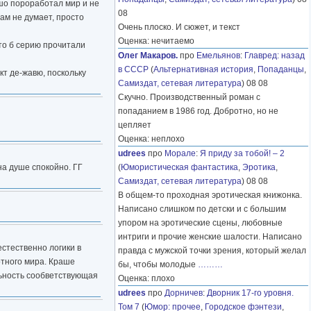
ошо пороработал мир и не
08
сам не думает, просто
Очень плоско. И сюжет, и текст
Оценка: нечитаемо
что б серию прочитали
Олег Макаров.
про
Емельянов
:
Главред: назад
в СССР
(
Альтернативная история
,
Попаданцы
,
кт де-жавю, поскольку
Самиздат, сетевая литература
) 08 08
Скучно. Производственный роман с
попаданием в 1986 год. Добротно, но не
цепляет
Оценка: неплохо
udrees
про
Морале
:
Я приду за тобой! – 2
на душе спокойно. ГГ
(
Юмористическая фантастика
,
Эротика
,
Самиздат, сетевая литература
) 08 08
В общем-то проходная эротическая книжонка.
Написано слишком по детски и с большим
упором на эротические сцены, любовные
интриги и прочие женские шалости. Написано
естественно логики в
правда с мужской точки зрения, который желал
отного мира. Краше
бы, чтобы молодые
………
льность сообветствующая
Оценка: плохо
udrees
про
Дорничев
:
Дворник 17-го уровня.
Том 7
(
Юмор: прочее
,
Городское фэнтези
,