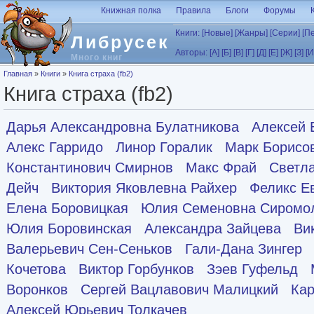
Перейти к основному содержанию
Книжная полка
Правила
Блоги
Форумы
Книги:
[Новые]
[Жанры]
[Серии]
[П
Либрусек
Авторы:
[А]
[Б]
[В]
[Г]
[Д]
[Е]
[Ж]
[З]
[И
Много книг
Вы здесь
Главная
»
Книги
»
Книга страха (fb2)
Книга страха (fb2)
Дарья Александровна Булатникова
Алексей 
Алекс Гарридо
Линор Горалик
Марк Борисо
Константинович Смирнов
Макс Фрай
Светл
Дейч
Виктория Яковлевна Райхер
Феликс Е
Елена Боровицкая
Юлия Семеновна Сиромо
Юлия Боровинская
Александра Зайцева
Ви
Валерьевич Сен-Сеньков
Гали-Дана Зингер
Кочетова
Виктор Горбунков
Зэев Гуфельд
Воронков
Сергей Вацлавович Малицкий
Кар
Алексей Юрьевич Толкачев