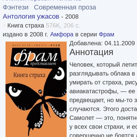
Фэнтези
Современная проза
Антология ужасов
- 2008
Книга страха
576K, 206 с.
издано в 2008 г.
Амфора
в серии
Фрам
Добавлена: 04.11.2009
Аннотация
Человек, который лети
разглядывать облака в
умирать от страха, ри
авиакатастрофы, — ее 
предвещает, но мы-то з
случаются. Этого доста
Самолет — это, понятн
у всех свои страхи, и 
совершенно не боятся 