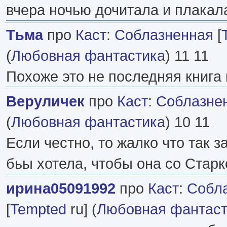
вчера ночью дочитала и плакала!
Тьма
про
Каст
:
Соблазненная
[
(
Любовная фантастика
) 11 11
Похоже это не последняя книга 
Веруличек
про
Каст
:
Соблазне
(
Любовная фантастика
) 10 11
Если честно, то жалко что так з
бьы хотела, чтобы она со Старко
ирина05091992
про
Каст
:
Собл
[
Tempted
ru] (
Любовная фантаст