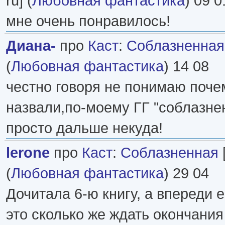
ru] (
Любовная фантастика
) 09 0
мне очень понравилось!
Диана-
про
Каст
:
Соблазненная
(
Любовная фантастика
) 14 08
честно говоря не понимаю почем
назвали,по-моему ГГ "соблазне
просто дальше некуда!
lerone
про
Каст
:
Соблазненная
(
Любовная фантастика
) 29 04
Дочитала 6-ю книгу, а впереди е
это сколько же ждать окончания