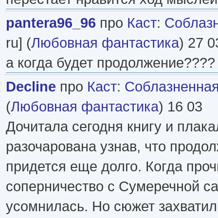
pantera96_96
про
Каст
:
Соблаз
ru] (
Любовная фантастика
) 27 0
а когда будет продолжение????
Decline
про
Каст
:
Соблазненна
(
Любовная фантастика
) 16 03
Дочитала сегодня книгу и плака
разочарована узнав, что продо
придется еще долго. Когда проч
соперничество с Сумеречной са
усомнилась. Но сюжет захватил,