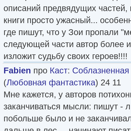
описаний предвядущих частей, 
книги просто ужасный... особен
где пишут, что у Зои пропали "м
следующей части автор более 
изложит судьбу своих героев!!!!
Fabien
про
Каст
:
Соблазненная
(
Любовная фантастика
) 24 11
Мне кажется, у авторов потихон
заканчиваться мысли: пишут - 
побольше было и не заканчива
дальше в лес ... начинают писа