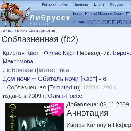
Перейти к основному содержанию
Книжная полка
Правила
Блоги
Форумы
Книги:
[Новые]
[Жанры]
[Серии]
[П
Либрусек
Авторы:
[А]
[Б]
[В]
[Г]
[Д]
[Е]
[Ж]
[З]
[И
Много книг
Вы здесь
Главная
»
Книги
»
Соблазненная (fb2)
Соблазненная (fb2)
Кристин Каст
Филис Каст
Переводчик:
Верон
Максимова
Любовная фантастика
Дом ночи = Обитель ночи [Каст]
- 6
Соблазненная [
Tempted
ru]
1223K, 290 с.
издано в 2009 г.
Олма-Пресс
Добавлена: 08.11.2009
Аннотация
Изгнав Калону и Нефер