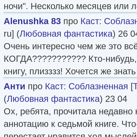
ночи". Несколько месяцев или 
Alenushka 83
про
Каст
:
Соблаз
ru] (
Любовная фантастика
) 26 0
Очень интересно чем же это всё
КОГДА??????????? Кто-нибудь, 
книгу, плизззз! Хочется же знат
Анти
про
Каст
:
Соблазненная
[
(
Любовная фантастика
) 23 04
Ох, ребята, прочитала недавно 
аннотацию к седьмой книге. Что
перестает нравится ход мыслей