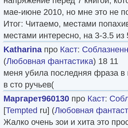
напряжение перед 7 книгой, кот
мае-июне 2010, но мне это не п
Итог: Читаемо, местами попахи
местами интересно, на 3-3.5 из 
Katharina
про
Каст
:
Соблазнен
(
Любовная фантастика
) 18 11
меня убила последняя фраза в 
в сто ручьев(
Маргарет960130
про
Каст
:
Собл
[
Tempted
ru] (
Любовная фантаст
Жалко очень зои и хита это про