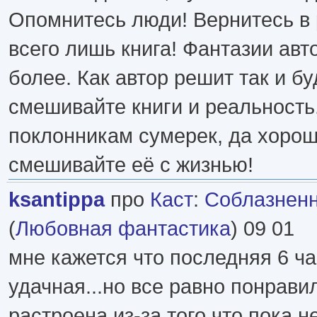
Опомнитесь люди! Вернитесь в 
всего лишь книга! Фантазии авт
более. Как автор решит так и бу
смешивайте книги и реальность
поклонникам сумерек, да хорош
смешивайте её с жизнью!
ksantippa
про
Каст
:
Соблазнен
(
Любовная фантастика
) 09 01
мне кажется что последняя 6 ча
удачная...но все равно понрави
растроена из-за того что пока н