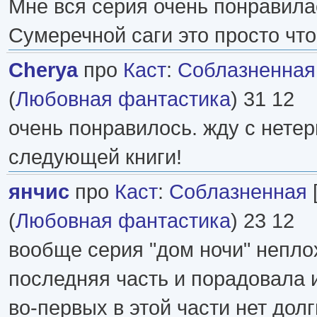
Мне вся серия очень понравила
Сумеречной саги это просто чт
Cherya
про
Каст
:
Соблазненная
(
Любовная фантастика
) 31 12
очень понравилось. жду с нете
следующей книги!
янчис
про
Каст
:
Соблазненная
(
Любовная фантастика
) 23 12
вообще серия "дом ночи" непло
последняя часть и порадовала и
во-первых в этой части нет дол