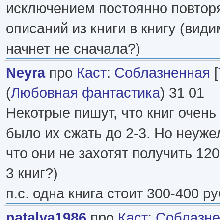
исключением постоянно повто
описаний из книги в книгу (види
начнет не сначала?)
Neyra
про
Каст
:
Соблазненная
[
(
Любовная фантастика
) 31 01
Некотрые пишут, что книг очень
было их сжать до 2-3. Но неуже
что они не захотят получить 120
3 книг?)
п.с. одна книга стоит 300-400 ру
natalya1986
про
Каст
:
Соблазне