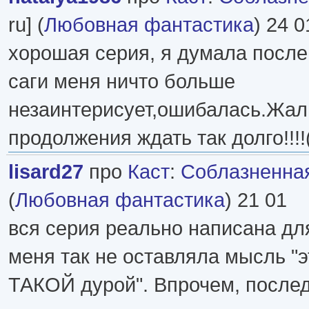
ru] (
Любовная фантастика
) 24 0
хорошая серия, я думала посл
саги меня ничто больше
незаинтерисует,ошибалась.Жал
продолжения ждать так долго!!!!(
lisard27
про
Каст
:
Соблазненна
(
Любовная фантастика
) 21 01
вся серия реально написана дл
меня так не оставляла мысль "
ТАКОЙ дурой". Впрочем, послед