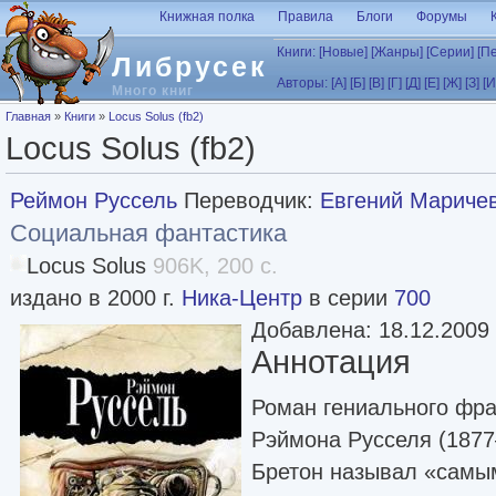
Перейти к основному содержанию
Книжная полка
Правила
Блоги
Форумы
Книги:
[Новые]
[Жанры]
[Серии]
[П
Либрусек
Авторы:
[А]
[Б]
[В]
[Г]
[Д]
[Е]
[Ж]
[З]
[И
Много книг
Вы здесь
Главная
»
Книги
»
Locus Solus (fb2)
Locus Solus (fb2)
Реймон Руссель
Переводчик:
Евгений Мариче
Социальная фантастика
Locus Solus
906K, 200 с.
издано в 2000 г.
Ника-Центр
в серии
700
Добавлена: 18.12.2009
Аннотация
Роман гениального фра
Рэймона Русселя (1877
Бретон называл «самы