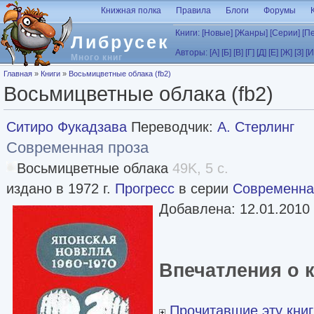
Перейти к основному содержанию
Книжная полка
Правила
Блоги
Форумы
Книги:
[Новые]
[Жанры]
[Серии]
[П
Либрусек
Авторы:
[А]
[Б]
[В]
[Г]
[Д]
[Е]
[Ж]
[З]
[И
Много книг
Вы здесь
Главная
»
Книги
»
Восьмицветные облака (fb2)
Восьмицветные облака (fb2)
Ситиро Фукадзава
Переводчик:
А. Стерлинг
Современная проза
Восьмицветные облака
49K, 5 с.
издано в 1972 г.
Прогресс
в серии
Современна
Добавлена: 12.01.2010
Впечатления о 
Прочитавшие эту книг