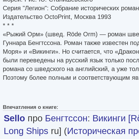
Серия "Легион": Собрание исторических роман
Издательство OctoPrint, Москва 1993
* * *
«Рыжий Орм» (швед. Röde Orm) — роман шве
Гуннара Бенгтссона. Роман также известен п
Моря» и «Викинги». Но считается, что «Драко
были переведены на русский язык только пос
романа со шведского на английский, а уже тол
Поэтому более полным и соответствующим я
Впечатления о книге:
Sello
про
Бенгтссон
:
Викинги [R
Long Ships
ru] (
Историческая пр