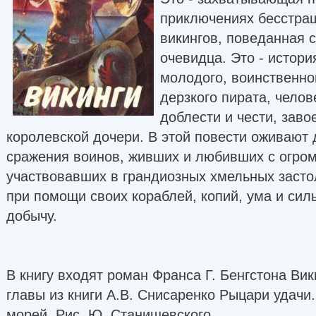
приключениях бесстра
викингов, поведанная 
очевидца. Это - истор
молодого, воинственно
дерзкого пирата, чело
доблести и чести, заво
королевской дочери. В этой повести оживают
сражения воинов, живших и любивших с огро
участвовавших в грандиозных хмельных заст
при помощи своих кораблей, копий, ума и сил
добычу.
В книгу входят роман Франса Г. Бенгстона Ви
главы из книги А.В. Снисаренко Рыцари удачи
морей. Рис. Ю. Станишевского