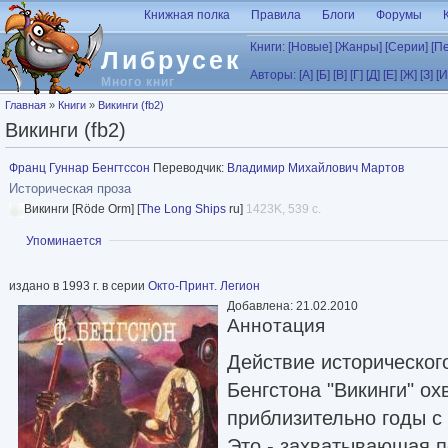
Перейти к основному содержанию
Книжная полка
Правила
Блоги
Форумы
Книги:
[Новые]
[Жанры]
[Серии]
[П
Либрусек
Авторы:
[А]
[Б]
[В]
[Г]
[Д]
[Е]
[Ж]
[З]
[И
Много книг
Вы здесь
Главная
»
Книги
»
Викинги (fb2)
Викинги (fb2)
Франц Гуннар Бенгтссон
Переводчик:
Владимир Михайлович Мартов
Историческая проза
Викинги [Röde Orm] [
The Long Ships
ru]
1423K, 539 с.
Показать
Упоминается
издано в 1993 г. в серии
Окто-Принт. Легион
Добавлена: 21.02.2010
Аннотация
Действие историческог
Бенгстона "Викинги" ох
приблизительно годы с
Это - захватывающая п