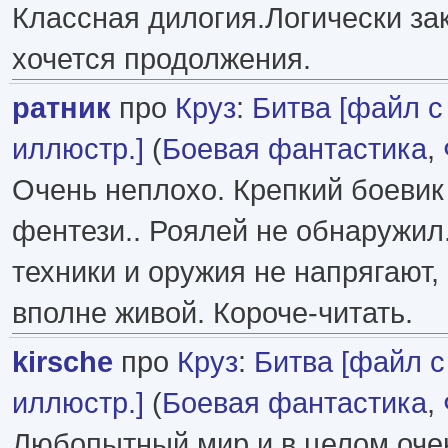
Классная дилогия.Логически за
хочется продолжения.
ратник
про
Круз
:
Битва [файл с l
иллюстр.]
(
Боевая фантастика
,
Очень неплохо. Крепкий боевик
фентези.. Роялей не обнаружил
техники и оружия не напрягают, 
вполне живой. Короче-читать.
kirsche
про
Круз
:
Битва [файл с l
иллюстр.]
(
Боевая фантастика
,
Любопытный мир и в целом оче