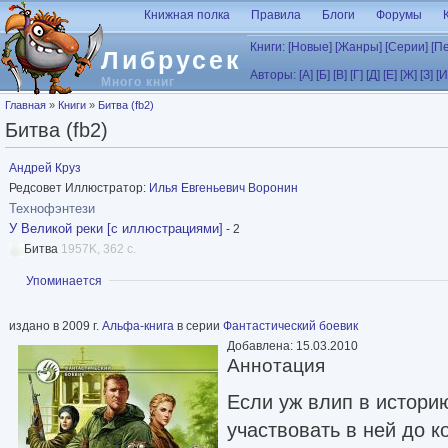
Перейти к основному содержанию
Книжная полка
Правила
Блоги
Форумы
Книги:
[Новые]
[Жанры]
[Серии]
[П
Либрусек
Авторы:
[А]
[Б]
[В]
[Г]
[Д]
[Е]
[Ж]
[З]
[И
Много книг
Вы здесь
Главная
»
Книги
»
Битва (fb2)
Битва (fb2)
Андрей Круз
Редсовет Иллюстратор:
Илья Евгеньевич Воронин
Технофэнтези
У Великой реки [с иллюстрациями]
- 2
Битва
1957K, 362 с.
Показать
Упоминается
издано в 2009 г.
Альфа-книга
в серии
Фантастический боевик
Добавлена: 15.03.2010
Аннотация
Если уж влип в истори
участвовать в ней до к