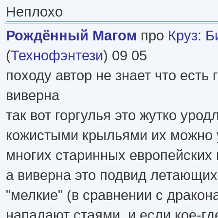
Неплохо
Рождённый Магом
про
Круз
:
Б
(
Технофэнтези
) 09 05
походу автор не знает что есть 
виверна
так вот горгулья это жутко урод
кожистыми крыльями их можно 
многих старинных европейских 
а виверна это подвид летающих
"мелкие" (в сравнении с дракон
нападают стаями. и если кое-гд