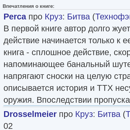
Впечатления о книге:
Perca
про
Круз
:
Битва
(
Технофэ
В первой книге автор долго жует
действие начинается только к е
книга - сплошное действие, ско
напоминающее банальный шуте
напрягают сноски на целую стра
описывается история и ТТХ не
оружия. Впоследствии пропускал
Drosselmeier
про
Круз
:
Битва
(
02