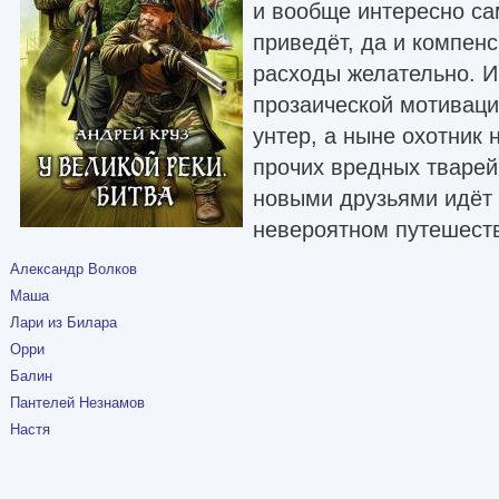
и вообще интересно са
приведёт, да и компен
расходы желательно. И 
прозаической мотивац
унтер, а ныне охотник 
прочих вредных тварей
новыми друзьями идёт 
невероятном путешест
Александр Волков
Маша
Лари из Билара
Орри
Балин
Пантелей Незнамов
Настя