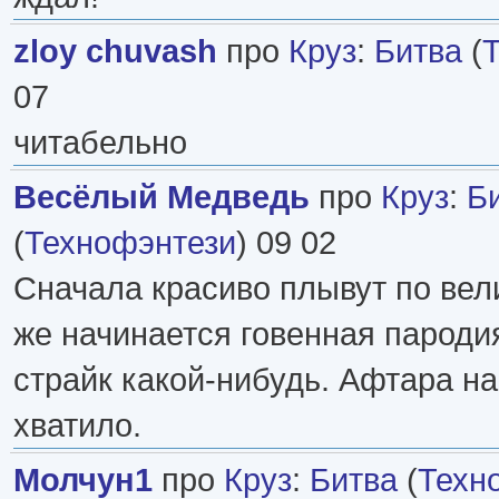
zloy chuvash
про
Круз
:
Битва
(
07
читабельно
Весёлый Медведь
про
Круз
:
Б
(
Технофэнтези
) 09 02
Сначала красиво плывут по вел
же начинается говенная пародия
страйк какой-нибудь. Афтара на
хватило.
Молчун1
про
Круз
:
Битва
(
Техн