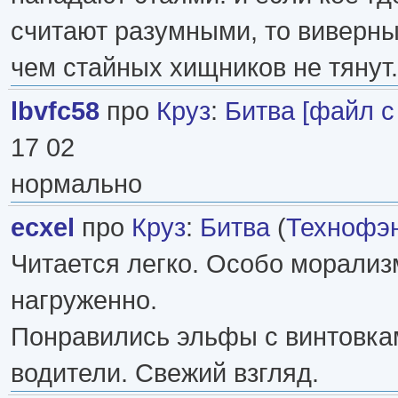
считают разумными, то виверны
чем стайных хищников не тянут.
lbvfc58
про
Круз
:
Битва [файл с l
17 02
нормально
ecxel
про
Круз
:
Битва
(
Технофэ
Читается легко. Особо морализ
нагруженно.
Понравились эльфы с винтовка
водители. Свежий взгляд.