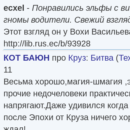
ecxel
-
Понравились эльфы с в
гномы водители. Свежий взгля
Этот взгляд он у Вохи Василье
http://lib.rus.ec/b/93928
КОТ БАЮН
про
Круз
:
Битва
(
Те
11
Весьма хорошо,магия-шмагия ,
прочие недочеловеки практичес
напрягают.Даже удивился когда 
после Эпохи от Круза ничего хо
ждал!