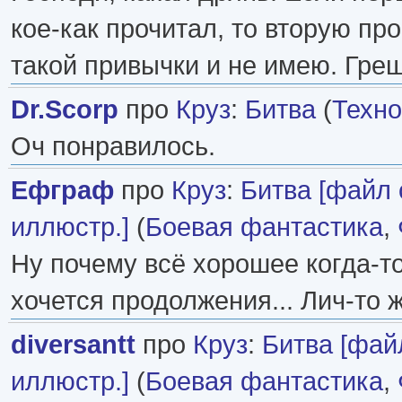
кое-как прочитал, то вторую про
такой привычки и не имею. Гре
Dr.Scorp
про
Круз
:
Битва
(
Техн
Оч понравилось.
Ефграф
про
Круз
:
Битва [файл с 
иллюстр.]
(
Боевая фантастика
,
Ну почему всё хорошее когда-то
хочется продолжения... Лич-то ж
diversantt
про
Круз
:
Битва [файл 
иллюстр.]
(
Боевая фантастика
,