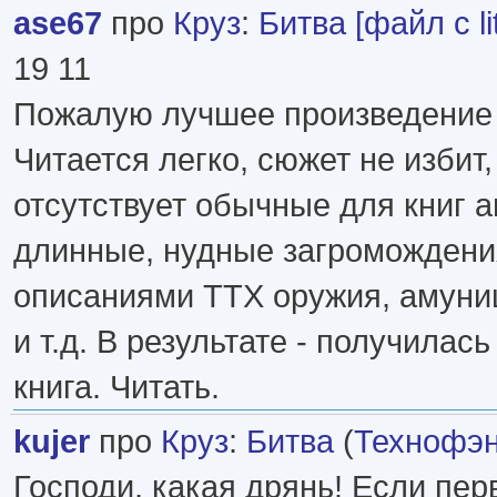
ase67
про
Круз
:
Битва [файл с li
19 11
Пожалую лучшее произведение 
Читается легко, сюжет не избит,
отсутствует обычные для книг 
длинные, нудные загромождени
описаниями ТТХ оружия, амуни
и т.д. В результате - получилас
книга. Читать.
kujer
про
Круз
:
Битва
(
Технофэн
Господи, какая дрянь! Если пе