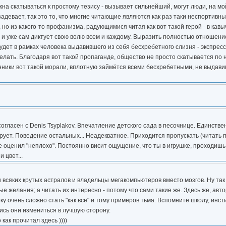
а скатываться к простому тезису - вызывает сильнейший, могут люди, на мой
адевает, так это то, что многие читающие являются как раз таки неспортивн
 из какого-то профанизма, радующимися читая как вот такой герой - в кавыч
, и уже сам диктует свою волю всем и каждому. Выразить полностью отношени
будет в рамках человека выдавившего из себя бесхребетного слизня - экспрес
лать. Благодаря вот такой пропаганде, общество не просто скатывается по н
онники вот такой морали, вплотную займётся всеми бесхребетными, не выдави
согласен с Denis Tsyplakov. Впечатление детского сада в песочнице. Единств
рует. Поведение остальных... Неадекватное. Приходится пропускать (читать 
е оценил "неплохо". Постоянно висит ощущение, что ты в игрушке, проходишь 
 цвет...
и всяких крутых астралов и владельцы мегакомпьютеров вместо мозгов. Ну так
ные желания; а читать их интересно - потому что сами такие же. Здесь же, ав
 очень сложно стать "как все" и тому примеров тьма. Вспомните школу, инсти
лись они измениться в лучшую сторону.
как прочитал здесь ))))