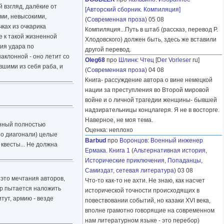
 взгляд, далёкие от
[Авторский сборник. Компиляция]
ыми, невысокими,
(
Современная проза
) 05 08
ках из очкарика
Компиляция...Путь в штаб (рассказ, перевод Р.
е к такой жизненной
Хлодовского) должен быть, здесь же вставили
сия удара по
другой перевод.
аклонной - оно летит со
Oleg68
про
Шлинк
:
Чтец
[
Der Vorleser
ru]
вшими из себя раба, и
(
Современная проза
) 04 08
Книга- рассуждение автора о вине немецкой
нации за преступления во Второй мировой
войне и о личной трагедии женщины- бывшей
надзирательницы концлагеря. Я не в восторге.
Наверное, не моя тема.
енный полностью
Оценка: неплохо
по диагонали) целые
Barbud
про
Воронцов
:
Военный инженер
квесты... Не должна
Ермака. Книга 1
(
Альтернативная история
,
Исторические приключения
,
Попаданцы
,
Самиздат, сетевая литература
) 03 08
 это мечтания авторов,
Что-то как-то не ахти. Не знаю, как насчет
тор пытается наложить
исторической точности происходящих в
тут, армию - везде
повествовании событий, но казаки XVI века,
вполне грамотно говорящие на современном
нам литературном языке - это перебор)