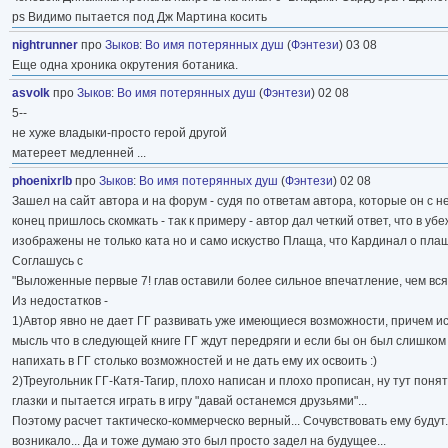
ps Видимо пытается под Дж Мартина косить
nightrunner
про
Зыков
:
Во имя потерянных душ
(
Фэнтези
) 03 08
Еще одна хроника окрутения ботаника.
asvolk
про
Зыков
:
Во имя потерянных душ
(
Фэнтези
) 02 08
5--
не хуже владыки-просто герой другой
матереет медленней ...
phoenixrlb
про
Зыков
:
Во имя потерянных душ
(
Фэнтези
) 02 08
Зашел на сайт автора и на форум - судя по ответам автора, которые он с н
конец пришлось скомкать - так к примеру - автор дал четкий ответ, что в у
изображены не только ката но и само искуство Плаща, что Кардинал о плаще 
Соглашусь с
"Выложенные первые 7! глав оставили более сильное впечатление, чем вся к
Из недостатков -
1)Автор явно не дает ГГ развивать уже имеющиеся возможности, причем исп
мысль что в следующей книге ГГ ждут передряги и если бы он был слишком к
напихать в ГГ столько возможностей и не дать ему их освоить :)
2)Треугольник ГГ-Катя-Тагир, плохо написан и плохо прописан, ну тут поня
глазки и пытается играть в игру "давай останемся друзьями"...
Поэтому расчет тактическо-коммерческо верный... Сочувствовать ему будут.
возникало... Да и тоже думаю это был просто задел на будущее...