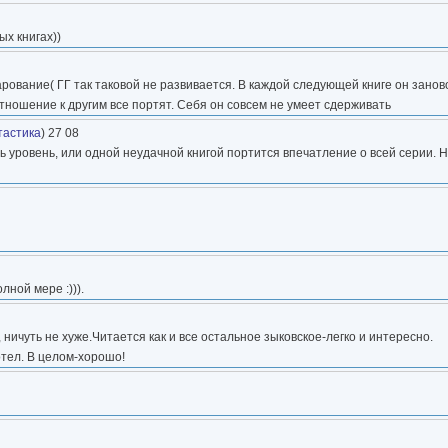
х книгах))
ование( ГГ так таковой не развивается. В каждой следующей книге он заново
отношение к другим все портят. Себя он совсем не умеет сдерживать
тастика
) 27 08
 уровень, или одной неудачной книгой портится впечатление о всей серии. Н
лной мере :))).
ничуть не хуже.Читается как и все остальное зыковское-легко и интересно.
отел. В целом-хорошо!