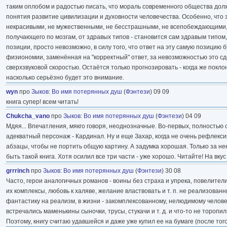
таким оплобом и радостью писать, что мораль современного общества должн
понятия развитие цивилизации и духовности человечества. Особенно, что з
некрасивыми, не мужественными, не бесстрашными, не всепобеждающими, но
получающего по мозгам, от здравых типов - становится сам здравым типом
позиции, просто невозможно, в силу того, что ответ на эту самую позицию 
физиономии, заменённая на "корректный" ответ, за невозможностью это сде
сверхзвуковой скоростью. Остаётся только прогнозировать - когда же покл
насколько серьёзно будет это внимание.
wyn
про
Зыков
:
Во имя потерянных душ
(
Фэнтези
) 09 09
книга супер! всем читать!
Chukcha_vano
про
Зыков
:
Во имя потерянных душ
(
Фэнтези
) 04 09
Мдяя... Впечатления, мякго говоря, неоднозначные. Во-первых, полностью 
адекватный персонаж - Кардинал. Ну и еще Захар, когда не очень рефлекси
абзацы, чтобы не портить общую картину. А задумка хорошая. Только за не
быть такой книга. Хотя осилил все три части - уже хорошо. Читайте! На вкус и
grrrinch
про
Зыков
:
Во имя потерянных душ
(
Фэнтези
) 30 08
Часто, герои аналогичных романов - воины без страха и упрека, повелител
их комплексы, любовь к халяве, желание властвовать и т. п. не реализован
фантастику на реализм, в жизни - закомплексованному, нелюдимому человеку
встречались маменькины сыночки, трусы, стукачи и т. д. и что-то не торопи
Поэтому, книгу считаю удавшейся и даже уже купил ее на бумаге (после того 