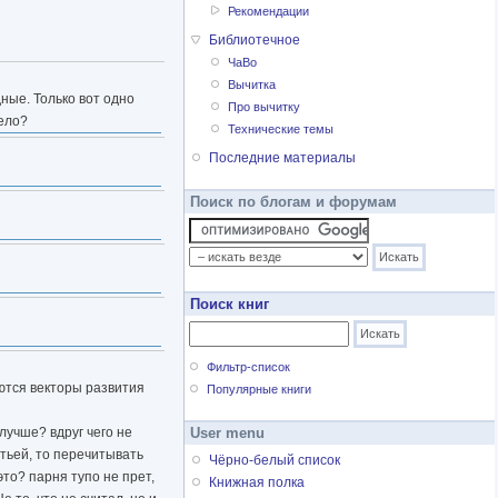
Рекомендации
Библиотечное
ЧаВо
Вычитка
ные. Только вот одно
Про вычитку
ело?
Технические темы
Последние материалы
Поиск по блогам и форумам
Поиск книг
Фильтр-список
яются векторы развития
Популярные книги
 лучше? вдруг чего не
User menu
етьей, то перечитывать
Чёрно-белый список
это? парня тупо не прет,
Книжная полка