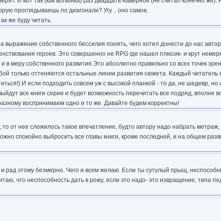
ерят. И вот так (как волынка) раз двадцать наверное (не считал конечно же). Н
орую проглядываешь по диагонали? Угу .. оно самое.
ак же буду читать.
, а выражение собственного бессилия понять, чего хотел донести до нас авто
енствования героев. Это совершенно не RPG где нашел плюсик- и крут немер
 в меру собственного развития.Это абсолютно правильно со всех точек зрения
бой только оттеняются остальные линии развития сюжета. Каждый читатель н
ться!).И если подходить совсем уж с высокой планкой - то да, не шедевр, но
а выйдут все книги серии и будет возможность перечитать все подряд, вполне 
-разному воспринимаем одно и то же. Давайте будем корректны!
о, то от нее сложилось такое впечатление, будто автору надо набрать метраж,
ожно спокойно выбросить все главы книги, кроме последней, и на общем разв
и рад этому безмерно. Чего и всем желаю. Если ты сутулый прыщ, неспособны
таю, что неспособность дать в рожу, если это надо- это извращение, типа п