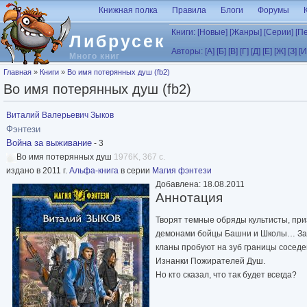
Перейти к основному содержанию
Книжная полка
Правила
Блоги
Форумы
Книги:
[Новые]
[Жанры]
[Серии]
[П
Либрусек
Авторы:
[А]
[Б]
[В]
[Г]
[Д]
[Е]
[Ж]
[З]
[И
Много книг
Вы здесь
Главная
»
Книги
»
Во имя потерянных душ (fb2)
Во имя потерянных душ (fb2)
Виталий Валерьевич Зыков
Фэнтези
Война за выживание
- 3
Во имя потерянных душ
1976K, 367 с.
издано в 2011 г.
Альфа-книга
в серии
Магия фэнтези
Добавлена: 18.08.2011
Аннотация
Творят темные обряды культисты, при
демонами бойцы Башни и Школы… Закл
кланы пробуют на зуб границы соседе
Изнанки Пожирателей Душ.
Но кто сказал, что так будет всегда?