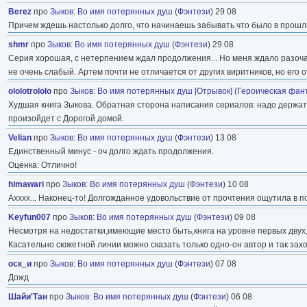
Berez
про
Зыков
:
Во имя потерянных душ
(
Фэнтези
) 29 08
Причем ждешь настолько долго, что начинаешь забывать что было в прошлы
shmr
про
Зыков
:
Во имя потерянных душ
(
Фэнтези
) 29 08
Серия хорошая, с нетерпением ждал продолжения... Но меня ждало разочар
не очень слабый. Артем почти не отличается от других виритников, но его 
ololotrololo
про
Зыков
:
Во имя потерянных душ [Отрывок]
(
Героическая фан
Худшая книга Зыкова. Обратная сторона написания сериалов: надо держать
произойдет с Дорогой домой.
Velian
про
Зыков
:
Во имя потерянных душ
(
Фэнтези
) 13 08
Единственный минус - оч долго ждать продолжения.
Оценка: Отлично!
himawari
про
Зыков
:
Во имя потерянных душ
(
Фэнтези
) 10 08
Ахххх... Наконец-то! Долгожданное удовольствие от прочтения ощутила в по
Keyfun007
про
Зыков
:
Во имя потерянных душ
(
Фэнтези
) 09 08
Несмотря на недостатки,имеющие место быть,книга на уровне первых двух, 
Касательно сюжетной линии можно сказать только одно-он автор и так зах
оск_и
про
Зыков
:
Во имя потерянных душ
(
Фэнтези
) 07 08
Дожд
Шайи'Тан
про
Зыков
:
Во имя потерянных душ
(
Фэнтези
) 06 08