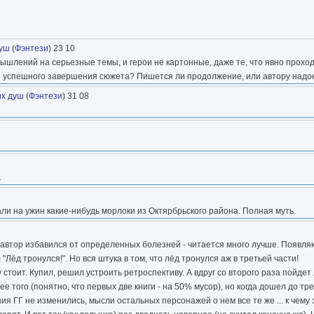
душ
(
Фэнтези
) 23 10
мышлений на серьезные темы, и герои не картонные, даже те, что явно проход
для успешного завершения сюжета? Пишется ли продолжение, или автору надо
ых душ
(
Фэнтези
) 31 08
.
али на ужин какие-нибудь морлоки из Октярбрьского района. Полная муть.
е автор избавился от определенных болезней - читается много лучше. Появл
"Лёд тронулся!". Но вся штука в том, что лёд тронулся аж в третьей части!
 стоит. Купил, решил устроить ретроспективу. А вдруг со второго раза пойдет
ее того (понятно, что первых две книги - на 50% мусор), но когда дошел до тр
ия ГГ не изменились, мысли остальных персонажей о нем все те же ... к чему 