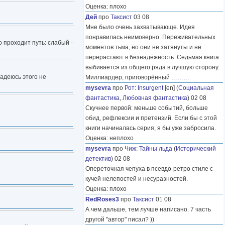
Оценка: плохо
Дей
про
Таксист
03 08
Мне было очень захватывающе. Идея
понравилась неимоверно. Переживательных
 проходит путь: слабый -
моментов тьма, но они не затянуты и не
перерастают в безнадёжность. Седьмая книга
выбивается из общего ряда в лучшую сторону.
адеюсь этого не
Миллиардер, приговорённый
………
mysevra
про
Рот
:
Insurgent
[en] (
Социальная
фантастика
,
Любовная фантастика
) 02 08
Скучнее первой: меньше событий, больше
обид, рефлексии и претензий. Если бы с этой
книги начиналась серия, я бы уже забросила.
Оценка: неплохо
mysevra
про
Чиж
:
Тайны льда
(
Исторический
детектив
) 02 08
Опереточная чепуха в псевдо-ретро стиле с
кучей нелепостей и несуразностей.
Оценка: плохо
RedRoses3
про
Таксист
01 08
А чем дальше, тем лучше написано. 7 часть
другой "автор" писал? ))