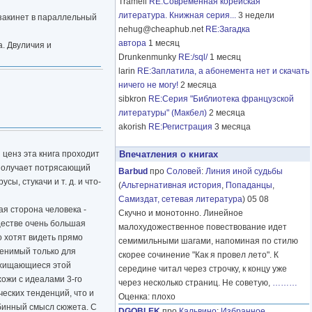
Tramell
RE:Современная корейская
литература. Книжная серия...
3 недели
 закинет в параллельный
nehug@cheaphub.net
RE:Загадка
автора
1 месяц
. Двуличия и
Drunkenmunky
RE:/sql/
1 месяц
larin
RE:Заплатила, а абонемента нет и скачать
ничего не могу!
2 месяца
sibkron
RE:Серия "Библиотека французской
литературы" (Макбел)
2 месяца
akorish
RE:Регистрация
3 месяца
 ценз эта книга проходит
Впечатления о книгах
, получает потрясающий
Barbud
про
Соловей
:
Линия иной судьбы
ы, стукачи и т. д. и что-
(
Альтернативная история
,
Попаданцы
,
Самиздат, сетевая литература
) 05 08
ая сторона человека -
Скучно и монотонно. Линейное
бществе очень большая
малохудожественное повествование идет
о хотят видеть прямо
семимильными шагами, напоминая по стилю
менимый только для
скорее сочинение "Как я провел лето". К
осхищающиеся этой
середине читал через строчку, к концу уже
хожи с идеалами 3-го
через несколько страниц. Не советую,
………
еских тенденций, что и
Оценка: плохо
убинный смысл сюжета. С
DGOBLEK
про
Кальвино
:
Избранное