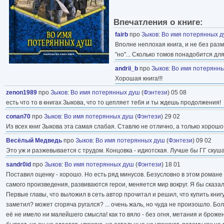
Впечатления о книге:
fairb
про
Зыков
:
Во имя потерянных 
Вполне неплохая книга, и не без раз
"но"... Сколько томов понадобится 
andrii_b
про
Зыков
:
Во имя потерянн
Хорошая книга!!!
zenon1989
про
Зыков
:
Во имя потерянных душ
(
Фэнтези
) 05 08
есть что то в книгах Зыкова, что то цепляет тебя и ты ждешь продолжения!
conan70
про
Зыков
:
Во имя потерянных душ
(
Фэнтези
) 29 02
Из всех книг Зыкова эта самая слабая. Ставлю не отлично, а только хорошо
Весёлый Медведь
про
Зыков
:
Во имя потерянных душ
(
Фэнтези
) 09 02
Это уж и разжевывается с трудом. Концовка - идиотская. Лучше бы ГГ скуш
sandr0id
про
Зыков
:
Во имя потерянных душ
(
Фэнтези
) 18 01
Поставил оценку - хорошо. Но есть ряд минусов. Безусловно в этом роман
самого произведения, развиваются герои, меняется мир вокруг. Я бы сказал 
Первые главы, что выложил в сеть автор прочитал и решил, что купить книгу
заметил? может сгоряча ругался? ... очень жаль, но чуда не произошло. Бол
её не имело ни малейшего смысла! как то вяло - без огня, метания и брожен