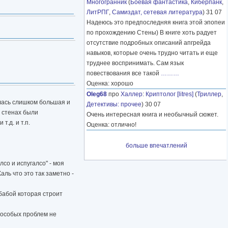
Многогранник
(
Боевая фантастика
,
Киберпанк
,
ЛитРПГ
,
Самиздат, сетевая литература
) 31 07
Надеюсь это предпоследняя книга этой эпопеи
по прохождению Стены) В книге хоть радует
отсутствие подробных описаний апгрейда
навыков, которые очень трудно читать и еще
труднее воспринимать. Сам язык
повествования все такой
………
Оценка: хорошо
Oleg68
про
Халлер
:
Криптолог [litres]
(
Триллер
,
илась слишком большая и
Детективы: прочее
) 30 07
а стенах были
Очень интересная книга и необычный сюжет.
.д. и т.п.
Оценка: отлично!
больше впечатлений
со и испугалсо" - моя
ль что это так заметно -
 бабой которая строит
о особых проблем не