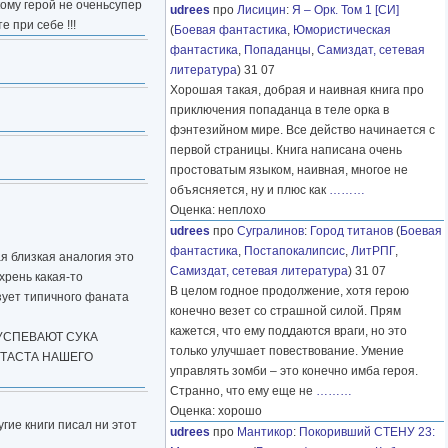
кому герой не оченьсупер
udrees
про
Лисицин
:
Я – Орк. Том 1 [СИ]
е при себе !!!
(
Боевая фантастика
,
Юмористическая
фантастика
,
Попаданцы
,
Самиздат, сетевая
литература
) 31 07
Хорошая такая, добрая и наивная книга про
приключения попаданца в теле орка в
фэнтезийном мире. Все действо начинается с
первой страницы. Книга написана очень
простоватым языком, наивная, многое не
объясняется, ну и плюс как
………
Оценка: неплохо
udrees
про
Сугралинов
:
Город титанов
(
Боевая
фантастика
,
Постапокалипсис
,
ЛитРПГ
,
ая близкая аналогия это
Самиздат, сетевая литература
) 31 07
хрень какая-то
В целом годное продолжение, хотя герою
зует типичного фаната
конечно везет со страшной силой. Прям
кажется, что ему поддаются враги, но это
УСПЕВАЮТ СУКА
только улучшает повествование. Умение
НТАСТА НАШЕГО
управлять зомби – это конечно имба героя.
Странно, что ему еще не
………
Оценка: хорошо
гие книги писал ни этот
udrees
про
Мантикор
:
Покоривший СТЕНУ 23: