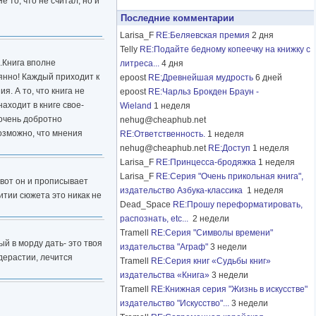
е то, что не считал, но и
Последние комментарии
Larisa_F
RE:Беляевская премия
2 дня
Telly
RE:Подайте бедному копеечку на книжку с
р.Книга вполне
литреса...
4 дня
янно! Каждый приходит к
epoost
RE:Древнейшая мудрость
6 дней
. А то, что книга не
epoost
RE:Чарльз Брокден Браун -
аходит в книге свое-
Wieland
1 неделя
 очень добротно
nehug@cheaphub.net
возможно, что мнения
RE:Ответственность.
1 неделя
nehug@cheaphub.net
RE:Доступ
1 неделя
Larisa_F
RE:Принцесса-бродяжка
1 неделя
Larisa_F
RE:Серия "Очень прикольная книга",
 вот он и прописывает
издательство Азбука-классика
1 неделя
итии сюжета это никак не
Dead_Space
RE:Прошу переформатировать,
распознать, etc...
2 недели
Tramell
RE:Серия "Символы времени"
й в морду дать- это твоя
издательства "Аграф"
3 недели
едерастии, лечится
Tramell
RE:Серия книг «Судьбы книг»
издательства «Книга»
3 недели
Tramell
RE:Книжная серия "Жизнь в искусстве"
издательство "Искусство"...
3 недели