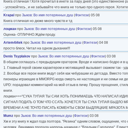
Книга отличная ! Хотя прочитал в инете за пару дней (это единственноне р
- успокойтесь , и не забывайте что книга не только про одного героя. Хотите 
Krapal
про
Зыков
:
Во имя потерянных душ
(
Фэнтези
) 05 08
Книга отличная но дюже много чувств и тд
лоцман
про
Зыков
:
Во имя потерянных душ
(
Фэнтези
) 05 08
Оценка- ОТЛИЧНО.Ждём проду.
Artem4i4ek
про
Зыков
:
Во имя потерянных душ
(
Фэнтези
) 04 08
просто блеск..Читал на одном дыхании!!!
Denis Tsyplakov
про
Зыков
:
Во имя потерянных душ
(
Фэнтези
) 03 08
В общем соглашусь с предыдущим оратором. Вроде и написано бодро и в 
1. Главный герой своим характером и мотивацией вызывает скажем так - у
2. Вообще все герои книги ведут себя как чебурашки из детсада. Вместо т
пионеры играющие в MMORPG когда смерть не настоящая и ни семьи ни дете
UPD: порадовал комментарий на мой отзыв в личку. Прошу прощения, стил
книги.
лоцман>>>"СУКА ТУПАЯ ТЫ САМ ХОТЬ ПОНИМАЕШЬ ЧТО НАПИСАЛ ИД
СИГНАЛ ПОДАТЬ О ТОМ ЧТО ССАТЬ ХОЧЕТСЯ ТЫ СУКА ТУПАЯ БЫДЛО 
ВРЕМЕНИ А НЕ ТОЧТО ПИСАТЬ КОМЕНТЫ СВОИ БЫДЛЯЦКИЕ МРАЗОТА МА
Mumz
про
Зыков
:
Во имя потерянных душ
(
Фэнтези
) 03 08
Хм и эту книгу я ждал года полтора. "Резина" одним словом, ощущение, что
человек. Динамика пропала напрочь начиная с "Владыки Сардуора". Единств