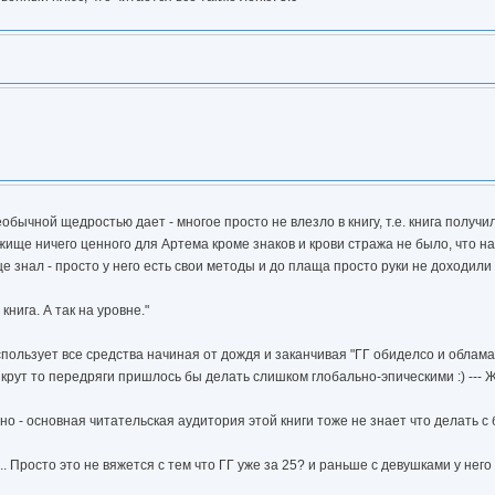
еобычной щедростью дает - многое просто не влезло в книгу, т.е. книга получ
бежище ничего ценного для Артема кроме знаков и крови стража не было, что н
знал - просто у него есть свои методы и до плаща просто руки не доходили и т
нига. А так на уровне."
ользует все средства начиная от дождя и заканчивая "ГГ обиделсо и обламал
рут то передряги пришлось бы делать слишком глобально-эпическими :) --- Жа
тно - основная читательская аудитория этой книги тоже не знает что делать с
.. Просто это не вяжется с тем что ГГ уже за 25? и раньше с девушками у нег