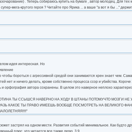
азочарование) . Теперь собираюсь купить на бумаге , автор молодец. Для тех 
супер-мега-крутого героя ? Читайте про Ярика ... а ваше "а вот я бы ..." держит
целом идея интересная. Но
дивление
ого чтобы бороться с агрессивной средой они занимаются хрен знает чем. Сам
й нет и ничего делать, кроме собственно процесса ссор и убийства. Короче 
ь и орфография автора сохранены. В целом это наверное неплохо характери
ИОТИНА ТЫ ССЫШСЯ НАВЕРНО НА ХОДУ В ШТАНЫ ПОТОМУЧТО МОЗГИ НЕ 
МРАЗЬ КАКОЕ ТЫ ПРАВО ИМЕЕШЬ ВООБЩЕ ПОСМОТРЕТЬ НА ВЕЛИКОГО ФА
ЛОЛЕТНЯЯ!!!!"
 сюжет застрял на одном мести. Развития событий минимальное. Как будто дру
енный плюс, что читается все также легко. 3.9