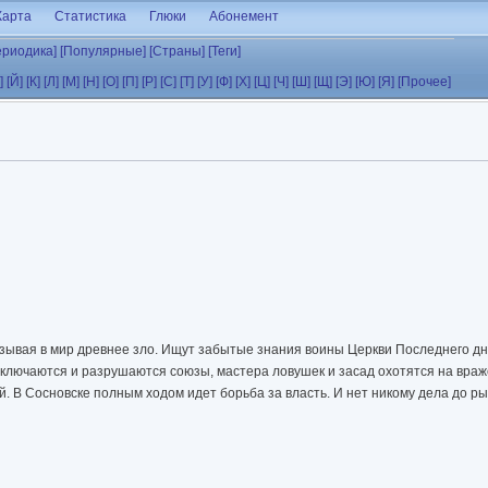
Карта
Статистика
Глюки
Абонемент
ериодика]
[Популярные]
[Страны]
[Теги]
]
[Й]
[К]
[Л]
[М]
[Н]
[О]
[П]
[Р]
[С]
[Т]
[У]
[Ф]
[Х]
[Ц]
[Ч]
[Ш]
[Щ]
[Э]
[Ю]
[Я]
[Прочее]
зывая в мир древнее зло. Ищут забытые знания воины Церкви Последнего дн
ючаются и разрушаются союзы, мастера ловушек и засад охотятся на враже
й. В Сосновске полным ходом идет борьба за власть. И нет никому дела до 