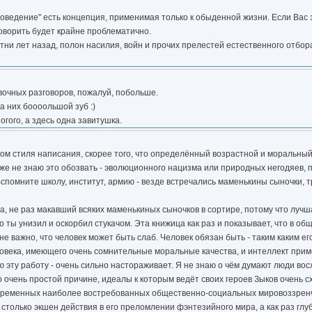
оведение" есть концепция, применимая только к обыденной жизни. Если Вас
говорить будет крайне проблематично.
ни лет назад, полон насилия, войн и прочих прелестей естественного отбора
вочных разговоров, пожалуй, побольше.
на них боооольшой зуб :)
огого, а здесь одна завитушка.
ком стиля написания, скорее того, что определённый возрастной и моральный
даже не знаю это обозвать - эволюционного нацизма или природных негодяев
омните школу, институт, армию - везде встречались маменькины сыночки, трус
, не раз макавший всяких маменькиных сыночков в сортире, потому что лучш
го ты унизил и оскорбил стукачом. Эта книжица как раз и показывает, что в о
е важно, что человек может быть слаб. Человек обязан быть - таким каким ег
человека, имеющего очень сомнительные моральные качества, и интеллект при
ю эту работу - очень сильно настораживает. Я не знаю о чём думают люди в
 очень простой причине, идеалы к которым ведёт своих героев Зыков очень с
 современных наиболее востребованных общественно-социальных мировоззренч
только экшен действия в его преломлении фэнтезийного мира, а как раз гл