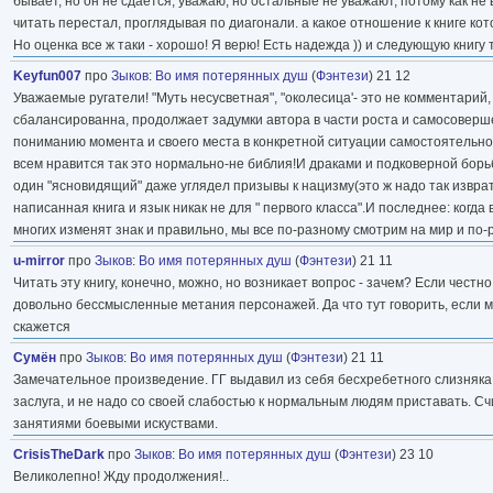
бывает, но он не сдается, уважаю, но остальные не уважают, потому как не в
читать перестал, проглядывая по диагонали. а какое отношение к книге кот
Но оценка все ж таки - хорошо! Я верю! Есть надежда )) и следующую книгу т
Keyfun007
про
Зыков
:
Во имя потерянных душ
(
Фэнтези
) 21 12
Уважаемые ругатели! "Муть несусветная", "околесица'- это не комментарий
сбалансированна, продолжает задумки автора в части роста и самосоверш
пониманию момента и своего места в конкретной ситуации самостоятельно и
всем нравится так это нормально-не библия!И драками и подковерной борь
один "ясновидящий" даже углядел призывы к нацизму(это ж надо так изврати
написанная книга и язык никак не для " первого класса".И последнее: когд
многих изменят знак и правильно, мы все по-разному смотрим на мир и по
u-mirror
про
Зыков
:
Во имя потерянных душ
(
Фэнтези
) 21 11
Читать эту книгу, конечно, можно, но возникает вопрос - зачем? Если честн
довольно бессмысленные метания персонажей. Да что тут говорить, если м
скажется
Сумён
про
Зыков
:
Во имя потерянных душ
(
Фэнтези
) 21 11
Замечательное произведение. ГГ выдавил из себя бесхребетного слизняка 
заслуга, и не надо со своей слабостью к нормальным людям приставать. Счи
занятиями боевыми искуствами.
CrisisTheDark
про
Зыков
:
Во имя потерянных душ
(
Фэнтези
) 23 10
Великолепно! Жду продолжения!..