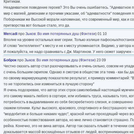
Критикам.
Неадекватное поведение героев? Это Вы очень ошибаетесь. "Адекватное п
мир с магией, демонами и прочими ужасами, об "адекватности" поведения 
Поборникам же Высокой морали напоминаю, что современный мир, как и сот
притворства вот больше стало, это да.
Mercadi
про
Зыков
:
Во имя потерянных душ
(
Фэнтези
) 01 10
Вполне на уровне остальных книг серии. Только излише пафосных/постано
И слово "интеллигент" к месту и не к месту упоминается. Видимо, у автора 
И пожалуйста, не надо сравнивать с Дж. Мартином. У него сюжет закручен - 
Боброк
про
Зыков
:
Во имя потерянных душ
(
Фэнтези
) 23 09
Честно сказать автор стал разочаровывать и очень сильно, совсем не упад
с очень большим скрипом. Однако я смотрю в обществе эта тема - как бы 
по своему маркирующему показателю результат, к примеру комментарий: "Всп
то не торопились они измениться в лучшую сторону"
Я очень подозреваю, что автор этих строк самолюбивый настоящий мужчина
это самому макать любого в сортире, или избивать труса, называть того, ко
потребность в выдавливании из себя бесхребетного слизня, и совершенно н
скажем гопники. Культ высокого, красивого, спортивного и бесстрашного 
"мордобития и больше никаких чудес", красной нитью проходящий через вс
особенностью повествования автора, но мне лично становится страшно. По
рейха. Конечно, это не вина автора. Автор так сказать плывёт в течении
доказывается массой восхищённых отзывов от людей, воспринимающих не с