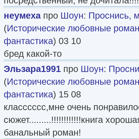
посредственный, не дочитала!!!!
неумеха
про
Шоун
:
Проснись, 
(
Исторические любовные рома
фантастика
) 03 10
бред какой-то
Эльзара1991
про
Шоун
:
Просни
(
Исторические любовные рома
фантастика
) 15 08
класссссс,мне очень понравилось!
сюжет.........!!!!!!!!!!!!книга хоро
банальный роман!