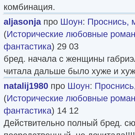
комбинация.
aljasonja
про
Шоун
:
Проснись, 
(
Исторические любовные рома
фантастика
) 29 03
бред. начала с женщины габриэл
читала дальше было хуже и ху
natalij1980
про
Шоун
:
Проснись
(
Исторические любовные рома
фантастика
) 14 12
Действительно полный бред. с