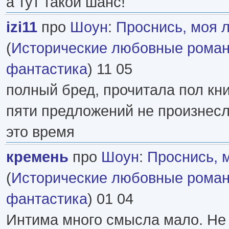
а тут такой шанс!
izi11
про
Шоун
:
Проснись, моя 
(
Исторические любовные рома
фантастика
) 11 05
полный бред, прочитала пол кни
пяти предложений не произнесл
это время
кремень
про
Шоун
:
Проснись, 
(
Исторические любовные рома
фантастика
) 01 04
Интима много смысла мало. Не