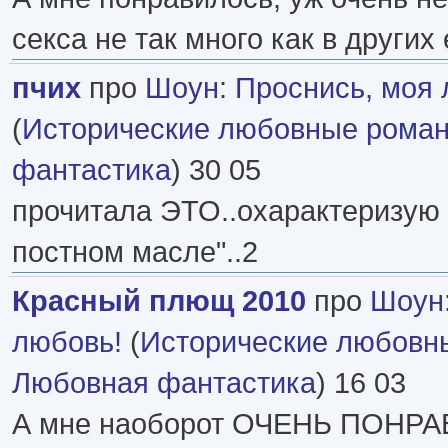
секса не так много как в других
пчих
про
Шоун
:
Проснись, моя
(
Исторические любовные рома
фантастика
) 30 05
прочитала ЭТО..охарактеризую 
постном масле"..2
Красный плющ 2010
про
Шоун
любовь!
(
Исторические любовн
Любовная фантастика
) 16 03
А мне наоборот ОЧЕНЬ ПОНРА