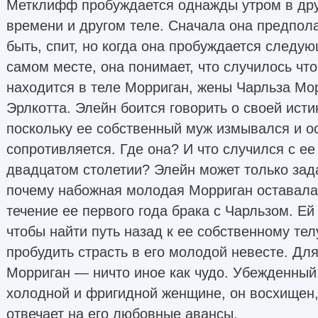
Метклифф пробуждается однажды утром в дру
времени и другом теле. Сначала она предпола
быть, спит, но когда она пробуждается следу
самом месте, она понимает, что случилось что
находится в теле Морриган, жены Чарльза Мо
Эрлкотта. Элейн боится говорить о своей исти
поскольку ее собственный муж измывался и о
сопротивляется. Где она? И что случился с е
двадцатом столетии? Элейн может только зад
почему набожная молодая Морриган оставала
течение ее первого года брака с Чарльзом. Ей
чтобы найти путь назад к ее собственному тел
пробудить страсть в его молодой невесте. Дл
Морриган — ничто иное как чудо. Убежденный,
холодной и фригидной женщине, он восхищен,
отвечает на его любовные авансы.