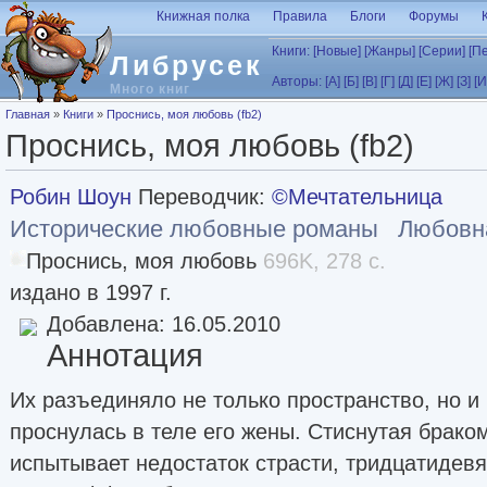
Перейти к основному содержанию
Книжная полка
Правила
Блоги
Форумы
Книги:
[Новые]
[Жанры]
[Серии]
[П
Либрусек
Авторы:
[А]
[Б]
[В]
[Г]
[Д]
[Е]
[Ж]
[З]
[И
Много книг
Вы здесь
Главная
»
Книги
»
Проснись, моя любовь (fb2)
Проснись, моя любовь (fb2)
Робин Шоун
Переводчик:
©Мечтательница
Исторические любовные романы
Любовн
Проснись, моя любовь
696K, 278 с.
издано в 1997 г.
Добавлена: 16.05.2010
Аннотация
Их разъединяло не только пространство, но и
проснулась в теле его жены. Стиснутая браком
испытывает недостаток страсти, тридцатидев