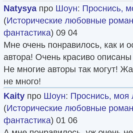
Natysya
про
Шоун
:
Проснись, м
(
Исторические любовные рома
фантастика
) 09 04
Мне очень понравилось, как и о
автора! Очень красиво описаны 
Не многие авторы так могут! Жа
не много!
Kaity
про
Шоун
:
Проснись, моя
(
Исторические любовные рома
фантастика
) 01 06
А мне понравилось, уж очень н