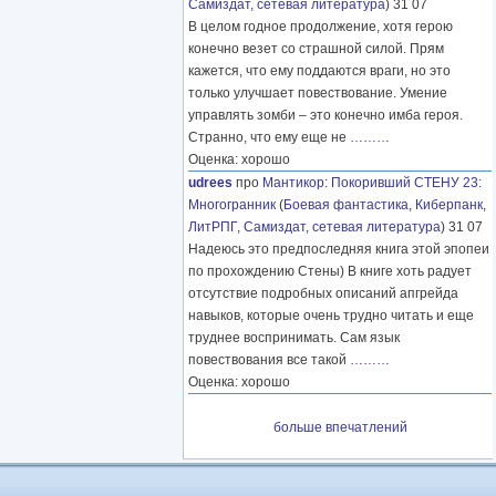
Самиздат, сетевая литература
) 31 07
В целом годное продолжение, хотя герою
конечно везет со страшной силой. Прям
кажется, что ему поддаются враги, но это
только улучшает повествование. Умение
управлять зомби – это конечно имба героя.
Странно, что ему еще не
………
Оценка: хорошо
udrees
про
Мантикор
:
Покоривший СТЕНУ 23:
Многогранник
(
Боевая фантастика
,
Киберпанк
,
ЛитРПГ
,
Самиздат, сетевая литература
) 31 07
Надеюсь это предпоследняя книга этой эпопеи
по прохождению Стены) В книге хоть радует
отсутствие подробных описаний апгрейда
навыков, которые очень трудно читать и еще
труднее воспринимать. Сам язык
повествования все такой
………
Оценка: хорошо
больше впечатлений