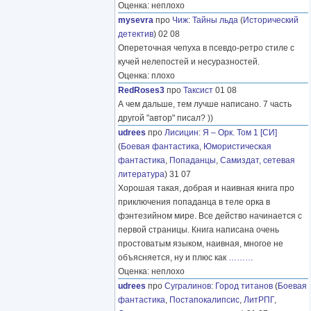
Оценка: неплохо
mysevra
про
Чиж
:
Тайны льда
(
Исторический
детектив
) 02 08
Опереточная чепуха в псевдо-ретро стиле с
кучей нелепостей и несуразностей.
Оценка: плохо
RedRoses3
про
Таксист
01 08
А чем дальше, тем лучше написано. 7 часть
другой "автор" писал? ))
udrees
про
Лисицин
:
Я – Орк. Том 1 [СИ]
(
Боевая фантастика
,
Юмористическая
фантастика
,
Попаданцы
,
Самиздат, сетевая
литература
) 31 07
Хорошая такая, добрая и наивная книга про
приключения попаданца в теле орка в
фэнтезийном мире. Все действо начинается с
первой страницы. Книга написана очень
простоватым языком, наивная, многое не
объясняется, ну и плюс как
………
Оценка: неплохо
udrees
про
Сугралинов
:
Город титанов
(
Боевая
фантастика
,
Постапокалипсис
,
ЛитРПГ
,