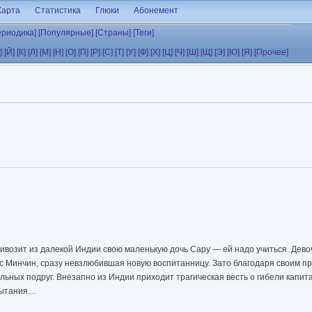
Карта
Статистика
Глюки
Абонемент
ериодика]
[Популярные]
[Страны]
[Теги]
]
[Й]
[К]
[Л]
[М]
[Н]
[О]
[П]
[Р]
[С]
[Т]
[У]
[Ф]
[Х]
[Ц]
[Ч]
[Ш]
[Щ]
[Э]
[Ю]
[Я]
[Прочее]
ривозит из далекой Индии свою маленькую дочь Сару — ей надо учиться. Девоч
с Минчин, сразу невзлюбившая новую воспитанницу. Зато благодаря своим п
ных подруг. Внезапно из Индии приходит трагическая весть о гибели капитан
пытания…