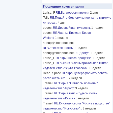
Последние комментарии
Larisa_F
RE:Беляевская премия
2 дня
Telly
RE:Подайте бедному копеечку на книжку с
литреса...
4 дня
epoost
RE:Древнейшая мудрость
1 неделя
epoost
RE:Чарльз Брокден Браун -
Wieland
1 неделя
nehug@cheaphub.net
RE:Ответственность.
1 неделя
nehug@cheaphub.net
RE:Доступ
1 неделя
Larisa_F
RE:Принцесса-бродяжка
1 неделя
Larisa_F
RE:Серия "Очень прикольная книга",
издательство Азбука-классика
1 неделя
Dead_Space
RE:Прошу переформатировать,
распознать, etc...
2 недели
Tramell
RE:Серия "Символы времени"
издательства "Аграф"
3 недели
Tramell
RE:Серия книг «Судьбы книг»
издательства «Книга»
3 недели
Tramell
RE:Книжная серия "Жизнь в искусстве"
издательство "Искусство"...
3 недели