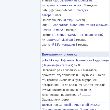
Tramell
RE:Современная корейская
литература. Книжная серия...
3 недели
nehug@cheaphub.net
RE:Загадка
автора
1 месяц
Drunkenmunky
RE:/sql/
1 месяц
larin
RE:Заплатила, а абонемента нет и скачать
ничего не могу!
2 месяца
sibkron
RE:Серия "Библиотека французской
литературы" (Макбел)
2 месяца
akorish
RE:Регистрация
3 месяца
Впечатления о книгах
pulochka
про
Ефремов
:
Туманность Андромеды
(
Научная фантастика
) 07 08
Несколько раз в своей жизни пыталась
прочитать эту трилогию и......ну никак.! - То ли
эти краткие имена из 3 букв, внутренее
отторжение ! То ли бесконечные технические
зубодробительные описания.То ли
живописания подробностей
………
Оценка: нечитаемо
Barbud
про
Соловей
:
Линия иной судьбы
(
Альтернативная история
,
Попаданцы
,