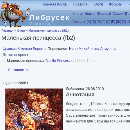
Перейти к основному содержанию
Книжная полка
Правила
Блоги
Форумы
Книги:
[Новые]
[Жанры]
[Серии]
[П
Либрусек
Авторы:
[А]
[Б]
[В]
[Г]
[Д]
[Е]
[Ж]
[З]
[И
Много книг
Вы здесь
Главная
»
Книги
»
Маленькая принцесса (fb2)
Маленькая принцесса (fb2)
Фрэнсис Ходжсон Бернетт
Переводчик:
Нина Михайловна Демурова
Детская проза
Маленькая принцесса [
A Little Princess
ru]
425K, 149 с.
Показать
Упоминается
издано в 2008 г.
Добавлена: 28.06.2010
Аннотация
Лондон, конец 19 века. Капитан Кру п
всем заправляет злая директриса мис
Сара завоевывает привязанность школь
начинаются для Сары настоящие ис