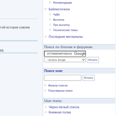
Рекомендации
Библиотечное
ЧаВо
Вычитка
Про вычитку
этой истории совсем
Технические темы
Последние материалы
Поиск по блогам и форумам
ад.
Поиск книг
Фильтр-список
Популярные книги
User menu
Чёрно-белый список
Книжная полка