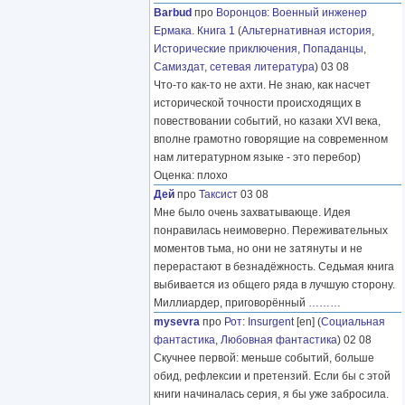
Barbud
про
Воронцов
:
Военный инженер
Ермака. Книга 1
(
Альтернативная история
,
Исторические приключения
,
Попаданцы
,
Самиздат, сетевая литература
) 03 08
Что-то как-то не ахти. Не знаю, как насчет
исторической точности происходящих в
повествовании событий, но казаки XVI века,
вполне грамотно говорящие на современном
нам литературном языке - это перебор)
Оценка: плохо
Дей
про
Таксист
03 08
Мне было очень захватывающе. Идея
понравилась неимоверно. Переживательных
моментов тьма, но они не затянуты и не
перерастают в безнадёжность. Седьмая книга
выбивается из общего ряда в лучшую сторону.
Миллиардер, приговорённый
………
mysevra
про
Рот
:
Insurgent
[en] (
Социальная
фантастика
,
Любовная фантастика
) 02 08
Скучнее первой: меньше событий, больше
обид, рефлексии и претензий. Если бы с этой
книги начиналась серия, я бы уже забросила.