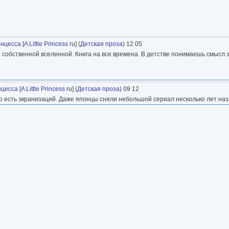
инцесса
[
A Little Princess
ru] (
Детская проза
) 12 05
собственной вселенной. Книга на все времена. В детстве понимаешь смысл 
нцесса
[
A Little Princess
ru] (
Детская проза
) 09 12
о есть экранизаций. Даже японцы сняли небольшой сериал несколько лет наз