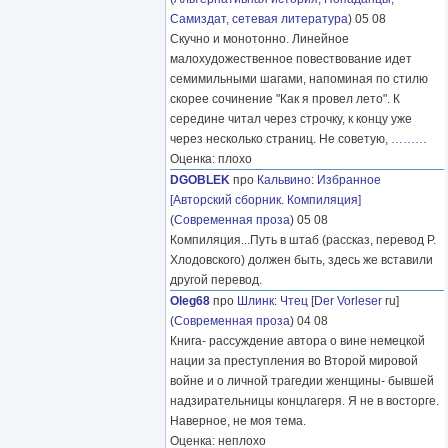
Самиздат, сетевая литература
) 05 08
Скучно и монотонно. Линейное
малохудожественное повествование идет
семимильными шагами, напоминая по стилю
скорее сочинение "Как я провел лето". К
середине читал через строчку, к концу уже
через несколько страниц. Не советую,
………
Оценка: плохо
DGOBLEK
про
Кальвино
:
Избранное
[Авторский сборник. Компиляция]
(
Современная проза
) 05 08
Компиляция...Путь в штаб (рассказ, перевод Р.
Хлодовского) должен быть, здесь же вставили
другой перевод.
Oleg68
про
Шлинк
:
Чтец
[
Der Vorleser
ru]
(
Современная проза
) 04 08
Книга- рассуждение автора о вине немецкой
нации за преступления во Второй мировой
войне и о личной трагедии женщины- бывшей
надзирательницы концлагеря. Я не в восторге.
Наверное, не моя тема.
Оценка: неплохо