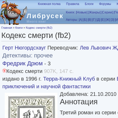
Перейти к основному содержанию
Книжная полка
Правила
Блоги
Форумы
Книги:
[Новые]
[Жанры]
[Серии]
[П
Либрусек
Авторы:
[А]
[Б]
[В]
[Г]
[Д]
[Е]
[Ж]
[З]
[И
Много книг
Вы здесь
Главная
»
Книги
»
Кодекс смерти (fb2)
Кодекс смерти (fb2)
Герт Нюгордсхауг
Переводчик:
Лев Львович Ж
Детективы: прочее
Фредрик Дрюм
- 3
Кодекс смерти
907K, 147 с.
издано в 1996 г.
Терра-Книжный Клуб
в серии
приключений и научной фантастики
Добавлена: 21.10.2010
Аннотация
Третий роман из серии