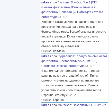
udrees
про
Лисицин
:
Я – Орк. Том 1 [СИ]
(
Боевая фантастика
,
Юмористическая
фантастика
,
Попаданцы
,
Самиздат, сетевая
литература
) 31 07
Хорошая такая, добрая и наивная книга про
приключения попаданца в теле орка в
фэнтезийном мире. Все действо начинается с
первой страницы. Книга написана очень
простоватым языком, наивная, многое не
объясняется, ну и плюс как
………
Оценка: неплохо
udrees
про
Сугралинов
:
Город титанов
(
Боевая
фантастика
,
Постапокалипсис
,
ЛитРПГ
,
Самиздат, сетевая литература
) 31 07
В целом годное продолжение, хотя герою
конечно везет со страшной силой. Прям
кажется, что ему поддаются враги, но это
только улучшает повествование. Умение
управлять зомби – это конечно имба героя.
Странно, что ему еще не
………
Оценка: хорошо
udrees
про
Мантикор
:
Покоривший СТЕНУ 23: