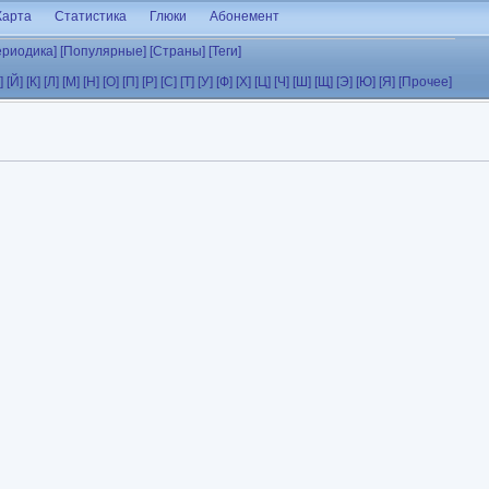
Карта
Статистика
Глюки
Абонемент
ериодика]
[Популярные]
[Страны]
[Теги]
]
[Й]
[К]
[Л]
[М]
[Н]
[О]
[П]
[Р]
[С]
[Т]
[У]
[Ф]
[Х]
[Ц]
[Ч]
[Ш]
[Щ]
[Э]
[Ю]
[Я]
[Прочее]