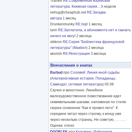
Tramell
RE:Современная корейская
литература. Книжная серия...
3 недели
nehug@cheaphub.net
RE:Загадка
автора
1 месяц
Drunkenmunky
RE:/sql/
1 месяц
larin
RE:Заплатила, а абонемента нет и скачать
ничего не могу!
2 месяца
sibkron
RE:Серия "Библиотека французской
литературы" (Макбел)
2 месяца
akorish
RE:Регистрация
3 месяца
Впечатления о книгах
Barbud
про
Соловей
:
Линия иной судьбы
(
Альтернативная история
,
Попаданцы
,
Самиздат, сетевая литература
) 05 08
Скучно и монотонно. Линейное
малохудожественное повествование идет
семимильными шагами, напоминая по стилю
скорее сочинение "Как я провел лето". К
середине читал через строчку, к концу уже
через несколько страниц. Не советую,
………
Оценка: плохо
DGOBLEK
про
Кальвино
:
Избранное