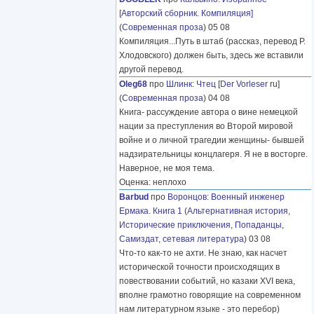
[Авторский сборник. Компиляция]
(
Современная проза
) 05 08
Компиляция...Путь в штаб (рассказ, перевод Р.
Хлодовского) должен быть, здесь же вставили
другой перевод.
Oleg68
про
Шлинк
:
Чтец
[
Der Vorleser
ru]
(
Современная проза
) 04 08
Книга- рассуждение автора о вине немецкой
нации за преступления во Второй мировой
войне и о личной трагедии женщины- бывшей
надзирательницы концлагеря. Я не в восторге.
Наверное, не моя тема.
Оценка: неплохо
Barbud
про
Воронцов
:
Военный инженер
Ермака. Книга 1
(
Альтернативная история
,
Исторические приключения
,
Попаданцы
,
Самиздат, сетевая литература
) 03 08
Что-то как-то не ахти. Не знаю, как насчет
исторической точности происходящих в
повествовании событий, но казаки XVI века,
вполне грамотно говорящие на современном
нам литературном языке - это перебор)