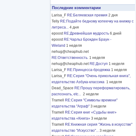
Последние комментарии
Larisa_F
RE:Беляевская премия
2 дня
Telly
RE:Подайте бедному копеечку на книжку с
литреса...
4 дня
epoost
RE:Древнейшая мудрость
6 дней
epoost
RE:Чарльз Брокден Браун -
Wieland
1 неделя
nehug@cheaphub.net
RE:Ответственность.
1 неделя
nehug@cheaphub.net
RE:Доступ
1 неделя
Larisa_F
RE:Принцесса-бродяжка
1 неделя
Larisa_F
RE:Серия "Очень прикольная книга",
издательство Азбука-классика
1 неделя
Dead_Space
RE:Прошу переформатировать,
распознать, etc...
2 недели
Tramell
RE:Серия "Символы времени"
издательства "Аграф"
3 недели
Tramell
RE:Серия книг «Судьбы книг»
издательства «Книга»
3 недели
Tramell
RE:Книжная серия "Жизнь в искусстве"
издательство "Искусство"...
3 недели