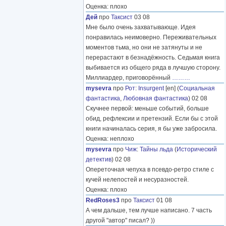
Оценка: плохо
Дей
про
Таксист
03 08
Мне было очень захватывающе. Идея
понравилась неимоверно. Переживательных
моментов тьма, но они не затянуты и не
перерастают в безнадёжность. Седьмая книга
выбивается из общего ряда в лучшую сторону.
Миллиардер, приговорённый
………
mysevra
про
Рот
:
Insurgent
[en] (
Социальная
фантастика
,
Любовная фантастика
) 02 08
Скучнее первой: меньше событий, больше
обид, рефлексии и претензий. Если бы с этой
книги начиналась серия, я бы уже забросила.
Оценка: неплохо
mysevra
про
Чиж
:
Тайны льда
(
Исторический
детектив
) 02 08
Опереточная чепуха в псевдо-ретро стиле с
кучей нелепостей и несуразностей.
Оценка: плохо
RedRoses3
про
Таксист
01 08
А чем дальше, тем лучше написано. 7 часть
другой "автор" писал? ))