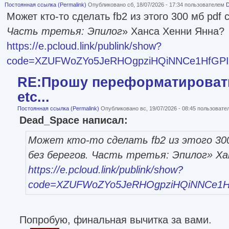
Постоянная ссылка (Permalink)
Опубликовано сб, 18/07/2026 - 17:34 пользователем
Может кто-то сделать fb2 из этого 300 мб pdf 
Часть третья: Эпилог
» Ханса Хенни Янна?
https://e.pcloud.link/publink/show?
code=XZUFWoZYo5JeRHOgpziHQiNNCe1HfGPI
RE:Прошу переформатировать
etc...
Постоянная ссылка (Permalink)
Опубликовано вс, 19/07/2026 - 08:45 пользоват
Dead_Space написал:
Может кто-то сделать fb2 из этого 300
без берегов. Часть третья: Эпилог
» Ха
https://e.pcloud.link/publink/show?
code=XZUFWoZYo5JeRHOgpziHQiNNCe1H
Попробую, финальная вычитка за вами.