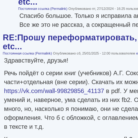
etc...
Постоянная ссылка (Permalink)
Опубликовано пт, 27/12/2024 - 16:25 польз
Спасибо большое. Только я исправила а
Все же это не рассказ, а сокращенный п
RE:Прошу переформатировать, 
etc...
Постоянная ссылка (Permalink)
Опубликовано сб, 25/01/2025 - 12:00 пользователем
e
Здравствуйте, друзья!
Речь пойдёт о серии книг (учебников) А.Г. Сок
части+отдельная (вне серии). Скачать их можн
https://vk.com/wall-99829856_41137
в pdf. У ме
умений и, наверное, ума сделать из них fb2.
много, но, насколько я понимаю, они не сдел
оформления. Что б с обложкой, с оглавление
в тексте и т.д.