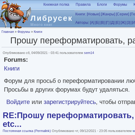
Перейти к основному содержанию
Книжная полка
Правила
Блоги
Форумы
Книги:
[Новые]
[Жанры]
[Серии]
[П
Либрусек
Авторы:
[А]
[Б]
[В]
[Г]
[Д]
[Е]
[Ж]
[З]
[И
Много книг
Вы здесь
Главная
»
Форумы
»
Книги
Прошу переформатировать, рас
Опубликовано сб, 04/09/2021 - 03:41 пользователем
sem14
Forums:
Книги
Форум для просьб о переформатировании лю
Просьбы в других форумах будут удаляться.
Войдите
или
зарегистрируйтесь
, чтобы отпр
RE:Прошу переформатировать, 
etc...
Постоянная ссылка (Permalink)
Опубликовано чт, 09/12/2021 - 23:05 пользователем
w