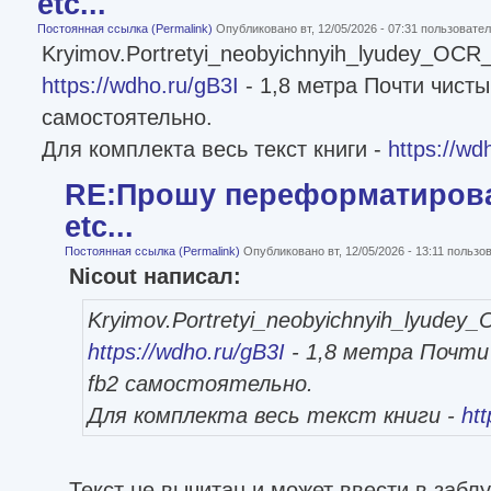
etc...
Постоянная ссылка (Permalink)
Опубликовано вт, 12/05/2026 - 07:31 пользоват
Kryimov.Portretyi_neobyichnyih_lyudey_OCR_
https://wdho.ru/gB3I
- 1,8 метра Почти чистый
самостоятельно.
Для комплекта весь текст книги -
https://wd
RE:Прошу переформатироват
etc...
Постоянная ссылка (Permalink)
Опубликовано вт, 12/05/2026 - 13:11 польз
Nicout написал:
Kryimov.Portretyi_neobyichnyih_lyudey
https://wdho.ru/gB3I
- 1,8 метра Почти
fb2 самостоятельно.
Для комплекта весь текст книги -
ht
Текст не вычитан и может ввести в заблу