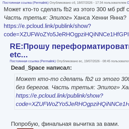
Постоянная ссылка (Permalink)
Опубликовано сб, 18/07/2026 - 17:34 пользователем
Может кто-то сделать fb2 из этого 300 мб pdf 
Часть третья: Эпилог
» Ханса Хенни Янна?
https://e.pcloud.link/publink/show?
code=XZUFWoZYo5JeRHOgpziHQiNNCe1HfGPI
RE:Прошу переформатировать
etc...
Постоянная ссылка (Permalink)
Опубликовано вс, 19/07/2026 - 08:45 пользоват
Dead_Space написал:
Может кто-то сделать fb2 из этого 300
без берегов. Часть третья: Эпилог
» Ха
https://e.pcloud.link/publink/show?
code=XZUFWoZYo5JeRHOgpziHQiNNCe1H
Попробую, финальная вычитка за вами.