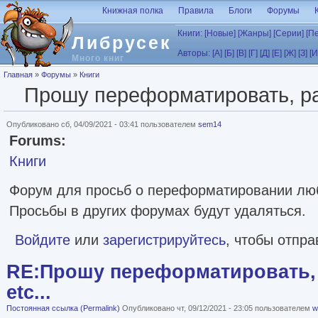
Перейти к основному содержанию
Книжная полка
Правила
Блоги
Форумы
Книги:
[Новые]
[Жанры]
[Серии]
[П
Либрусек
Авторы:
[А]
[Б]
[В]
[Г]
[Д]
[Е]
[Ж]
[З]
[И
Много книг
Вы здесь
Главная
»
Форумы
»
Книги
Прошу переформатировать, рас
Опубликовано сб, 04/09/2021 - 03:41 пользователем
sem14
Forums:
Книги
Форум для просьб о переформатировании лю
Просьбы в других форумах будут удаляться.
Войдите
или
зарегистрируйтесь
, чтобы отпр
RE:Прошу переформатировать, 
etc...
Постоянная ссылка (Permalink)
Опубликовано чт, 09/12/2021 - 23:05 пользователем
w