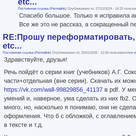
etc...
Постоянная ссылка (Permalink)
Опубликовано пт, 27/12/2024 - 16:25 польз
Спасибо большое. Только я исправила а
Все же это не рассказ, а сокращенный п
RE:Прошу переформатировать, 
etc...
Постоянная ссылка (Permalink)
Опубликовано сб, 25/01/2025 - 12:00 пользователем
e
Здравствуйте, друзья!
Речь пойдёт о серии книг (учебников) А.Г. Сок
части+отдельная (вне серии). Скачать их можн
https://vk.com/wall-99829856_41137
в pdf. У ме
умений и, наверное, ума сделать из них fb2.
много, но, насколько я понимаю, они не сдел
оформления. Что б с обложкой, с оглавление
в тексте и т.д.