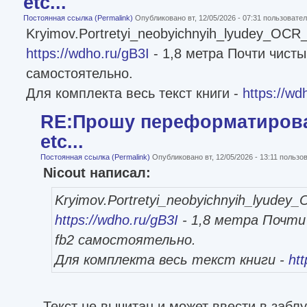
etc...
Постоянная ссылка (Permalink)
Опубликовано вт, 12/05/2026 - 07:31 пользоват
Kryimov.Portretyi_neobyichnyih_lyudey_OCR_
https://wdho.ru/gB3I
- 1,8 метра Почти чистый
самостоятельно.
Для комплекта весь текст книги -
https://wd
RE:Прошу переформатироват
etc...
Постоянная ссылка (Permalink)
Опубликовано вт, 12/05/2026 - 13:11 польз
Nicout написал:
Kryimov.Portretyi_neobyichnyih_lyudey
https://wdho.ru/gB3I
- 1,8 метра Почти
fb2 самостоятельно.
Для комплекта весь текст книги -
ht
Текст не вычитан и может ввести в заблу