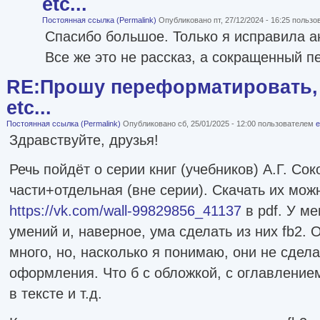
etc...
Постоянная ссылка (Permalink)
Опубликовано пт, 27/12/2024 - 16:25 польз
Спасибо большое. Только я исправила а
Все же это не рассказ, а сокращенный п
RE:Прошу переформатировать, 
etc...
Постоянная ссылка (Permalink)
Опубликовано сб, 25/01/2025 - 12:00 пользователем
e
Здравствуйте, друзья!
Речь пойдёт о серии книг (учебников) А.Г. Сок
части+отдельная (вне серии). Скачать их можн
https://vk.com/wall-99829856_41137
в pdf. У ме
умений и, наверное, ума сделать из них fb2.
много, но, насколько я понимаю, они не сдел
оформления. Что б с обложкой, с оглавление
в тексте и т.д.