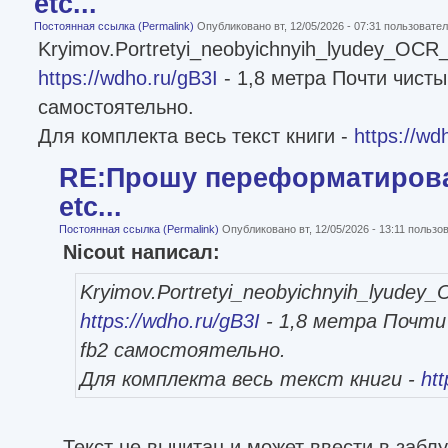
etc...
Постоянная ссылка (Permalink)
Опубликовано вт, 12/05/2026 - 07:31 пользоват
Kryimov.Portretyi_neobyichnyih_lyudey_OCR_
https://wdho.ru/gB3I
- 1,8 метра Почти чистый
самостоятельно.
Для комплекта весь текст книги -
https://wd
RE:Прошу переформатироват
etc...
Постоянная ссылка (Permalink)
Опубликовано вт, 12/05/2026 - 13:11 польз
Nicout написал:
Kryimov.Portretyi_neobyichnyih_lyudey
https://wdho.ru/gB3I
- 1,8 метра Почти
fb2 самостоятельно.
Для комплекта весь текст книги -
ht
Текст не вычитан и может ввести в заблу