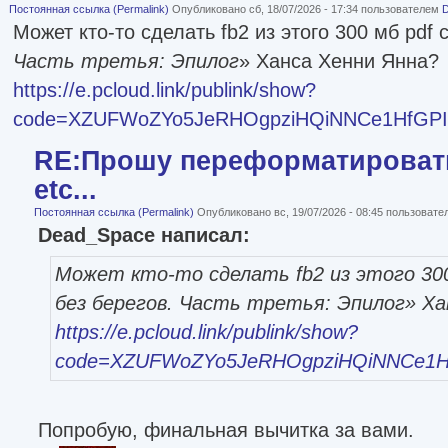
Постоянная ссылка (Permalink)
Опубликовано сб, 18/07/2026 - 17:34 пользователем
Может кто-то сделать fb2 из этого 300 мб pdf 
Часть третья: Эпилог
» Ханса Хенни Янна?
https://e.pcloud.link/publink/show?
code=XZUFWoZYo5JeRHOgpziHQiNNCe1HfGPI
RE:Прошу переформатировать
etc...
Постоянная ссылка (Permalink)
Опубликовано вс, 19/07/2026 - 08:45 пользоват
Dead_Space написал:
Может кто-то сделать fb2 из этого 300
без берегов. Часть третья: Эпилог
» Ха
https://e.pcloud.link/publink/show?
code=XZUFWoZYo5JeRHOgpziHQiNNCe1H
Попробую, финальная вычитка за вами.