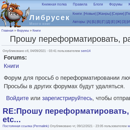
Перейти к основному содержанию
Книжная полка
Правила
Блоги
Форумы
Книги:
[Новые]
[Жанры]
[Серии]
[П
Либрусек
Авторы:
[А]
[Б]
[В]
[Г]
[Д]
[Е]
[Ж]
[З]
[И
Много книг
Вы здесь
Главная
»
Форумы
»
Книги
Прошу переформатировать, рас
Опубликовано сб, 04/09/2021 - 03:41 пользователем
sem14
Forums:
Книги
Форум для просьб о переформатировании лю
Просьбы в других форумах будут удаляться.
Войдите
или
зарегистрируйтесь
, чтобы отпр
RE:Прошу переформатировать, 
etc...
Постоянная ссылка (Permalink)
Опубликовано чт, 09/12/2021 - 23:05 пользователем
w