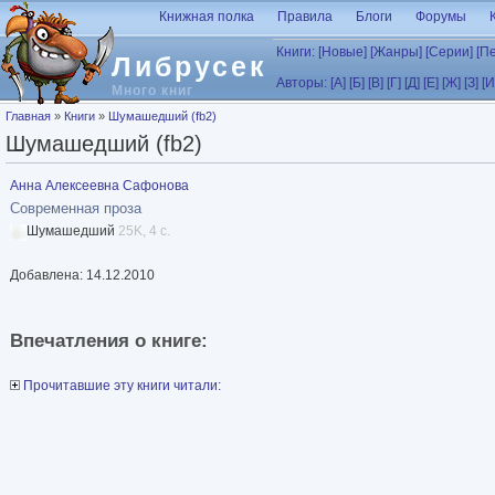
Перейти к основному содержанию
Книжная полка
Правила
Блоги
Форумы
Книги:
[Новые]
[Жанры]
[Серии]
[П
Либрусек
Авторы:
[А]
[Б]
[В]
[Г]
[Д]
[Е]
[Ж]
[З]
[И
Много книг
Вы здесь
Главная
»
Книги
»
Шумашедший (fb2)
Шумашедший (fb2)
Анна Алексеевна Сафонова
Современная проза
Шумашедший
25K, 4 с.
Добавлена: 14.12.2010
Впечатления о книге:
Прочитавшие эту книги читали: