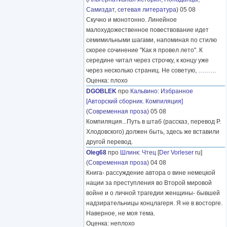
Самиздат, сетевая литература
) 05 08
Скучно и монотонно. Линейное
малохудожественное повествование идет
семимильными шагами, напоминая по стилю
скорее сочинение "Как я провел лето". К
середине читал через строчку, к концу уже
через несколько страниц. Не советую,
………
Оценка: плохо
DGOBLEK
про
Кальвино
:
Избранное
[Авторский сборник. Компиляция]
(
Современная проза
) 05 08
Компиляция...Путь в штаб (рассказ, перевод Р.
Хлодовского) должен быть, здесь же вставили
другой перевод.
Oleg68
про
Шлинк
:
Чтец
[
Der Vorleser
ru]
(
Современная проза
) 04 08
Книга- рассуждение автора о вине немецкой
нации за преступления во Второй мировой
войне и о личной трагедии женщины- бывшей
надзирательницы концлагеря. Я не в восторге.
Наверное, не моя тема.
Оценка: неплохо