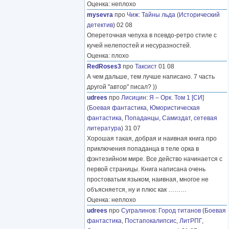
Оценка: неплохо
mysevra
про
Чиж
:
Тайны льда
(
Исторический
детектив
) 02 08
Опереточная чепуха в псевдо-ретро стиле с
кучей нелепостей и несуразностей.
Оценка: плохо
RedRoses3
про
Таксист
01 08
А чем дальше, тем лучше написано. 7 часть
другой "автор" писал? ))
udrees
про
Лисицин
:
Я – Орк. Том 1 [СИ]
(
Боевая фантастика
,
Юмористическая
фантастика
,
Попаданцы
,
Самиздат, сетевая
литература
) 31 07
Хорошая такая, добрая и наивная книга про
приключения попаданца в теле орка в
фэнтезийном мире. Все действо начинается с
первой страницы. Книга написана очень
простоватым языком, наивная, многое не
объясняется, ну и плюс как
………
Оценка: неплохо
udrees
про
Сугралинов
:
Город титанов
(
Боевая
фантастика
,
Постапокалипсис
,
ЛитРПГ
,