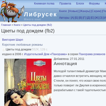
Перейти к основному содержанию
Книжная полка
Правила
Блоги
Форумы
Книги:
[Новые]
[Жанры]
[Серии]
[П
Либрусек
Авторы:
[А]
[Б]
[В]
[Г]
[Д]
[Е]
[Ж]
[З]
[И
Много книг
Вы здесь
Главная
»
Книги
»
Цветы под дождем (fb2)
Цветы под дождем (fb2)
Виктория Шарп
Короткие любовные романы
Цветы под дождем
552K, 128 с.
издано в 2006 г.
Издательский Дом «Панорама»
в серии
Панорама романов 
Добавлена: 27.01.2011
Аннотация
Молодой талантливый драматург Макс
давно отчаялся встретить женщину, к
Стенли, он понял, что искал свою поло
только поверит ли Джулия в искренно
разрабатывал с такой тщательностью,