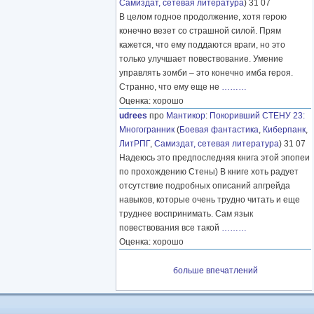
Самиздат, сетевая литература
) 31 07
В целом годное продолжение, хотя герою
конечно везет со страшной силой. Прям
кажется, что ему поддаются враги, но это
только улучшает повествование. Умение
управлять зомби – это конечно имба героя.
Странно, что ему еще не
………
Оценка: хорошо
udrees
про
Мантикор
:
Покоривший СТЕНУ 23:
Многогранник
(
Боевая фантастика
,
Киберпанк
,
ЛитРПГ
,
Самиздат, сетевая литература
) 31 07
Надеюсь это предпоследняя книга этой эпопеи
по прохождению Стены) В книге хоть радует
отсутствие подробных описаний апгрейда
навыков, которые очень трудно читать и еще
труднее воспринимать. Сам язык
повествования все такой
………
Оценка: хорошо
больше впечатлений