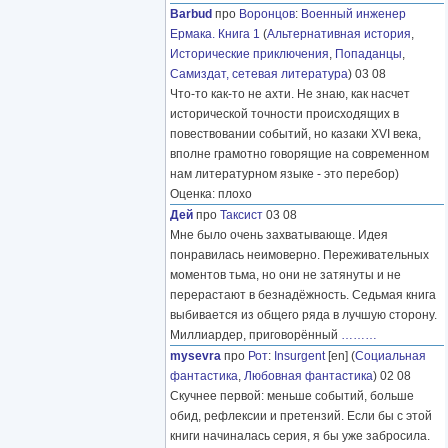
Barbud
про
Воронцов
:
Военный инженер
Ермака. Книга 1
(
Альтернативная история
,
Исторические приключения
,
Попаданцы
,
Самиздат, сетевая литература
) 03 08
Что-то как-то не ахти. Не знаю, как насчет
исторической точности происходящих в
повествовании событий, но казаки XVI века,
вполне грамотно говорящие на современном
нам литературном языке - это перебор)
Оценка: плохо
Дей
про
Таксист
03 08
Мне было очень захватывающе. Идея
понравилась неимоверно. Переживательных
моментов тьма, но они не затянуты и не
перерастают в безнадёжность. Седьмая книга
выбивается из общего ряда в лучшую сторону.
Миллиардер, приговорённый
………
mysevra
про
Рот
:
Insurgent
[en] (
Социальная
фантастика
,
Любовная фантастика
) 02 08
Скучнее первой: меньше событий, больше
обид, рефлексии и претензий. Если бы с этой
книги начиналась серия, я бы уже забросила.