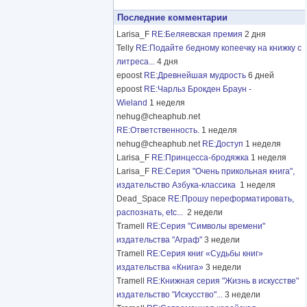
Последние комментарии
Larisa_F
RE:Беляевская премия
2 дня
Telly
RE:Подайте бедному копеечку на книжку с
литреса...
4 дня
epoost
RE:Древнейшая мудрость
6 дней
epoost
RE:Чарльз Брокден Браун -
Wieland
1 неделя
nehug@cheaphub.net
RE:Ответственность.
1 неделя
nehug@cheaphub.net
RE:Доступ
1 неделя
Larisa_F
RE:Принцесса-бродяжка
1 неделя
Larisa_F
RE:Серия "Очень прикольная книга",
издательство Азбука-классика
1 неделя
Dead_Space
RE:Прошу переформатировать,
распознать, etc...
2 недели
Tramell
RE:Серия "Символы времени"
издательства "Аграф"
3 недели
Tramell
RE:Серия книг «Судьбы книг»
издательства «Книга»
3 недели
Tramell
RE:Книжная серия "Жизнь в искусстве"
издательство "Искусство"...
3 недели