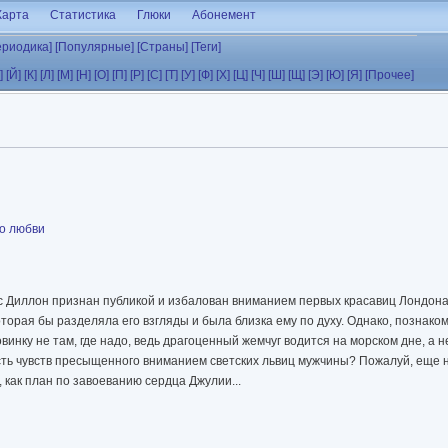
Карта
Статистика
Глюки
Абонемент
ериодика]
[Популярные]
[Страны]
[Теги]
]
[Й]
[К]
[Л]
[М]
[Н]
[О]
[П]
[Р]
[С]
[Т]
[У]
[Ф]
[Х]
[Ц]
[Ч]
[Ш]
[Щ]
[Э]
[Ю]
[Я]
[Прочее]
о любви
 Диллон признан публикой и избалован вниманием первых красавиц Лондона
оторая бы разделяла его взгляды и была близка ему по духу. Однако, познак
винку не там, где надо, ведь драгоценный жемчуг водится на морском дне, а н
сть чувств пресыщенного вниманием светских львиц мужчины? Пожалуй, еще 
 как план по завоеванию сердца Джулии...