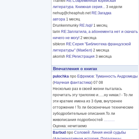
Tramell
RE:Современная корейская
литература. Книжная серия...
3 недели
nehug@cheaphub.net
RE:Загадка
автора
1 месяц
Drunkenmunky
RE:/sql/
1 месяц
larin
RE:Заплатила, а абонемента нет и скачать
ничего не могу!
2 месяца
sibkron
RE:Серия "Библиотека французской
литературы" (Макбел)
2 месяца
akorish
RE:Регистрация
3 месяца
Впечатления о книгах
pulochka
про
Ефремов
:
Туманность Андромеды
(
Научная фантастика
) 07 08
Несколько раз в своей жизни пыталась
прочитать эту трилогию и......ну никак.! - То ли
эти краткие имена из 3 букв, внутренее
отторжение ! То ли бесконечные технические
зубодробительные описания.То ли
живописания подробностей
………
Оценка: нечитаемо
Barbud
про
Соловей
:
Линия иной судьбы
(
Альтернативная история
,
Попаданцы
,