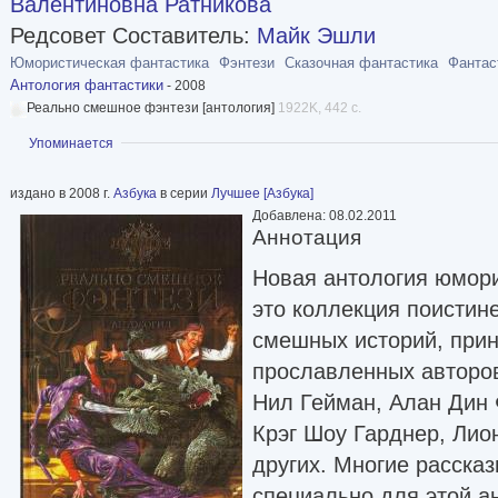
Валентиновна Ратникова
Редсовет Составитель:
Майк Эшли
Юмористическая фантастика
Фэнтези
Сказочная фантастика
Фантас
Антология фантастики
- 2008
Реально смешное фэнтези [антология]
1922K, 442 с.
Показать
Упоминается
издано в 2008 г.
Азбука
в серии
Лучшее [Азбука]
Добавлена: 08.02.2011
Аннотация
Новая антология юмор
это коллекция поистин
смешных историй, при
прославленных авторов
Нил Гейман, Алан Дин 
Крэг Шоу Гарднер, Лио
других. Многие расска
специально для этой а