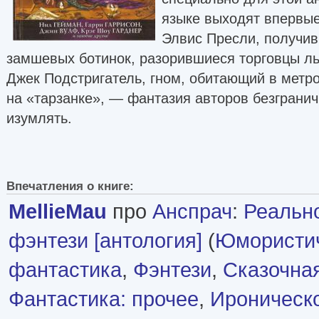
языке выходят впервые
Элвис Пресли, получив
замшевых ботинок, разорившиеся торговцы л
Джек Подстригатель, гном, обитающий в метр
на «тарзанке», — фантазия авторов безгранич
изумлять.
Впечатления о книге:
MellieMau
про
Анспрач
:
Реальн
фэнтези [антология]
(
Юмористи
фантастика
,
Фэнтези
,
Сказочна
Фантастика: прочее
,
Ироническ