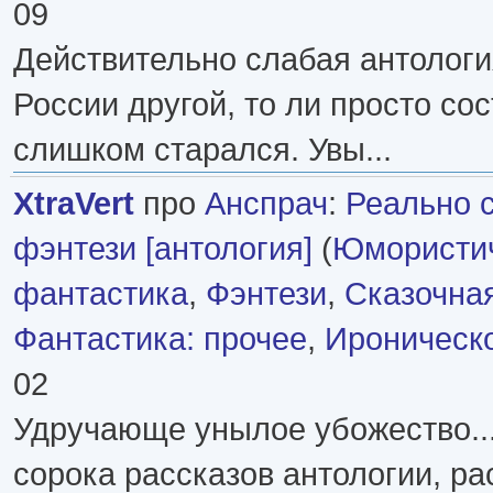
09
Действительно слабая антологи
России другой, то ли просто со
слишком старался. Увы...
XtraVert
про
Анспрач
:
Реально 
фэнтези [антология]
(
Юмористи
фантастика
,
Фэнтези
,
Сказочна
Фантастика: прочее
,
Ироническ
02
Удручающе унылое убожество...
сорока рассказов антологии, ра