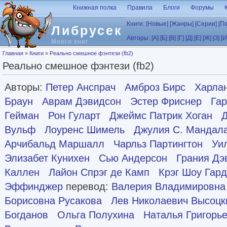
Перейти к основному содержанию
Книжная полка
Правила
Блоги
Форумы
Книги:
[Новые]
[Жанры]
[Серии]
[П
Либрусек
Авторы:
[А]
[Б]
[В]
[Г]
[Д]
[Е]
[Ж]
[З]
[И
Много книг
Вы здесь
Главная
»
Книги
»
Реально смешное фэнтези (fb2)
Реально смешное фэнтези (fb2)
Авторы:
Петер Анспрач
Амброз Бирс
Харла
Браун
Аврам Дэвидсон
Эстер Фриснер
Гар
Гейман
Рон Гуларт
Джеймс Патрик Хоган
Вульф
Лоуренс Шимель
Джулия С. Мандал
Арчибальд Маршалл
Чарльз Партингтон
Уи
Элизабет Кунихен
Сью Андерсон
Грания Дэ
Каллен
Лайон Спрэг де Камп
Крэг Шоу Гар
Эффинджер
перевод:
Валерия Владимировна
Борисовна Русакова
Лев Николаевич Высоцк
Богданов
Ольга Полухина
Наталья Григорь