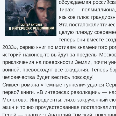
обсуждаемая российска
Тираж — полмиллиона,
языков плюс грандиозн
Эта постапокалиптичес
целую плеяду современ
теперь они вместе соз
2033», серию книг по мотивам знаменитого ро
историй наконец-то выйдут за пределы Москов
приключения на поверхности Земли, почти ун
войной, превосходят все ожидания. Теперь б
человечества будет вестись повсюду!
Сиквел романа «Темные туннели» удался Сер
первой книги. «В интересах революции» — на
Молотова. Ингредиенты: лихо закрученный сю
экшн и точно прочувствованная постапокалип
Герой — анархист Анатолий Томский, поклонн