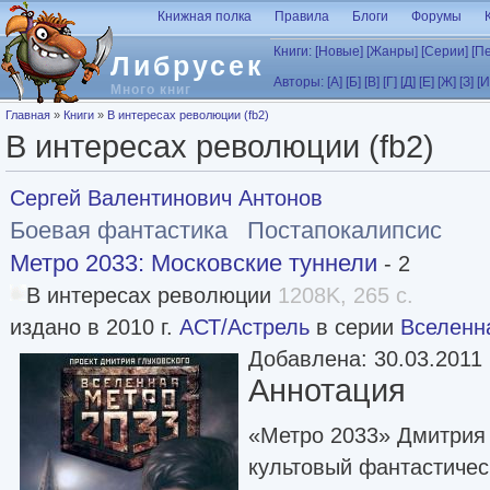
Перейти к основному содержанию
Книжная полка
Правила
Блоги
Форумы
Книги:
[Новые]
[Жанры]
[Серии]
[П
Либрусек
Авторы:
[А]
[Б]
[В]
[Г]
[Д]
[Е]
[Ж]
[З]
[И
Много книг
Вы здесь
Главная
»
Книги
»
В интересах революции (fb2)
В интересах революции (fb2)
Сергей Валентинович Антонов
Боевая фантастика
Постапокалипсис
Метро 2033: Московские туннели
- 2
В интересах революции
1208K, 265 с.
издано в 2010 г.
АСТ/Астрель
в серии
Вселенн
Добавлена: 30.03.2011
Аннотация
«Метро 2033» Дмитрия
культовый фантастичес