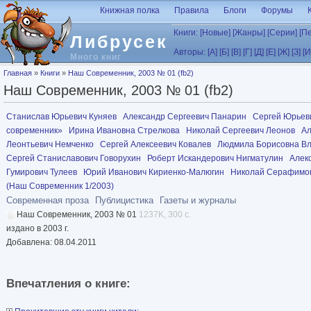
Перейти к основному содержанию
Книжная полка
Правила
Блоги
Форумы
Книги:
[Новые]
[Жанры]
[Серии]
[П
Либрусек
Авторы:
[А]
[Б]
[В]
[Г]
[Д]
[Е]
[Ж]
[З]
[И
Много книг
Вы здесь
Главная
»
Книги
»
Наш Современник, 2003 № 01 (fb2)
Наш Современник, 2003 № 01 (fb2)
Станислав Юрьевич Куняев
Александр Сергеевич Панарин
Сергей Юрьев
современник»
Ирина Ивановна Стрелкова
Николай Сергеевич Леонов
Ал
Леонтьевич Немченко
Сергей Алексеевич Ковалев
Людмила Борисовна В
Сергей Станиславович Говорухин
Роберт Искандерович Нигматулин
Алек
Гумирович Тулеев
Юрий Иванович Кириенко-Малюгин
Николай Серафимо
(Наш Современник 1/2003)
Современная проза
Публицистика
Газеты и журналы
Наш Современник, 2003 № 01
1237K, 300 с.
издано в 2003 г.
Добавлена: 08.04.2011
Впечатления о книге: