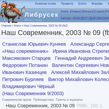
Перейти к основному содержанию
Книжная полка
Правила
Блоги
Форумы
Книги:
[Новые]
[Жанры]
[Серии]
[П
Либрусек
Авторы:
[А]
[Б]
[В]
[Г]
[Д]
[Е]
[Ж]
[З]
[И
Много книг
Вы здесь
Главная
»
Книги
»
Наш Современник, 2003 № 09 (fb2)
Наш Современник, 2003 № 09 (f
Станислав Юрьевич Куняев
Александр Серг
«Наш современник»
Ирина Ивановна Стрелк
Максимович Старцев
Геннадий Андреевич З
Федорович Потанин
Валентин Сергеевич Нов
Иванович Казинцев
Алексей Михайлович Зал
Петрович Бурляев
Виктор Михайлович Колес
Владимирович Чёрный
(Наш Современник 9/2003)
Современная проза
Публицистика
Газеты и журналы
Наш Современник, 2003 № 09
798K, 192 с.