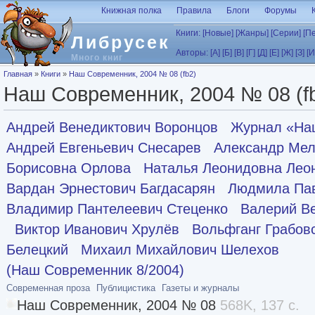
Перейти к основному содержанию
Книжная полка
Правила
Блоги
Форумы
Книги:
[Новые]
[Жанры]
[Серии]
[П
Либрусек
Авторы:
[А]
[Б]
[В]
[Г]
[Д]
[Е]
[Ж]
[З]
[И
Много книг
Вы здесь
Главная
»
Книги
»
Наш Современник, 2004 № 08 (fb2)
Наш Современник, 2004 № 08 (f
Андрей Венедиктович Воронцов
Журнал «На
Андрей Евгеньевич Снесарев
Александр Мел
Борисовна Орлова
Наталья Леонидовна Лео
Вардан Эрнестович Багдасарян
Людмила Па
Владимир Пантелеевич Стеценко
Валерий В
Виктор Иванович Хрулёв
Вольфганг Грабов
Белецкий
Михаил Михайлович Шелехов
(Наш Современник 8/2004)
Современная проза
Публицистика
Газеты и журналы
Наш Современник, 2004 № 08
568K, 137 с.