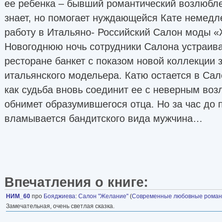
ее ребенка – бывший романтический возлюбле
знает, но помогает нуждающейся Кате немедл
работу в Итальяно- Российский Салон моды «
Новогоднюю ночь сотрудники Салона устраив
ресторане банкет с показом новой коллекции 
итальянского модельера. Катю остается в Сал
как судьба вновь соединит ее с неверным во
обнимет образумившегося отца. Но за час до 
вламывается бандитского вида мужчина…
Впечатления о книге:
НИМ_60
про
Бояджиева
:
Салон "Желание"
(
Современные любовные рома
Замечательная, очень светлая сказка.