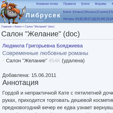
Перейти к основному содержанию
Книжная полка
Правила
Блоги
Форумы
Книги:
[Новые]
[Жанры]
[Серии]
[П
Либрусек
Авторы:
[А]
[Б]
[В]
[Г]
[Д]
[Е]
[Ж]
[З]
[И
Много книг
Вы здесь
Главная
»
Книги
»
Салон "Желание" (doc)
Салон "Желание" (doc)
Людмила Григорьевна Бояджиева
Современные любовные романы
Салон "Желание"
454K
(удалена)
Добавлена: 15.06.2011
Аннотация
Гордой и непрактичной Кате с пятилетней доч
руках, приходится торговать дешевой косметик
предновогодний вечер ее едва узнает вернув