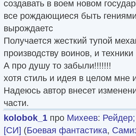
создавать в воем новом государ
все рождающиеся быть гениями
вырождаетс
Получается жесткий тупой меха
производству воинов, и техники
А про душу то забыли!!!!!!!
хотя стиль и идея в целом мне 
Надеюсь автор внесет изменен
части.
kolobok_1
про
Михеев
:
Рейдер;
[СИ]
(
Боевая фантастика
,
Самиз