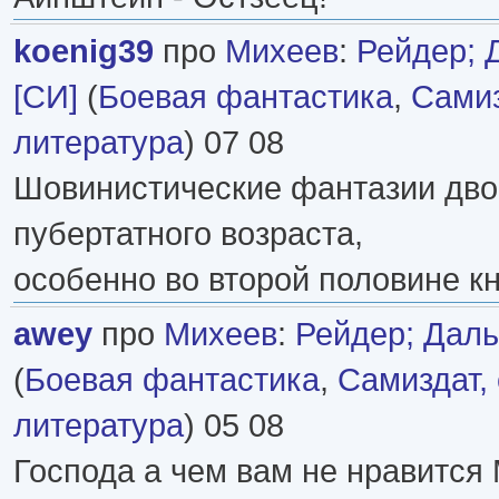
koenig39
про
Михеев
:
Рейдер; 
[СИ]
(
Боевая фантастика
,
Самиз
литература
) 07 08
Шовинистические фантазии дво
пубертатного возраста,
особенно во второй половине кни
awey
про
Михеев
:
Рейдер; Даль
(
Боевая фантастика
,
Самиздат,
литература
) 05 08
Господа а чем вам не нравится