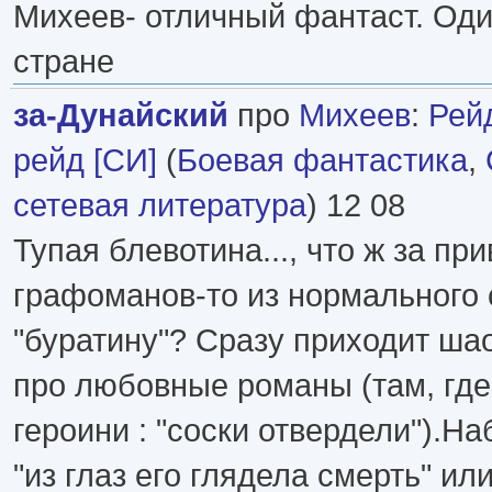
Михеев- отличный фантаст. Оди
стране
за-Дунайский
про
Михеев
:
Рей
рейд [СИ]
(
Боевая фантастика
,
сетевая литература
) 12 08
Тупая блевотина..., что ж за пр
графоманов-то из нормального
"буратину"? Сразу приходит ша
про любовные романы (там, где 
героини : "соски отвердели").На
"из глаз его глядела смерть" или