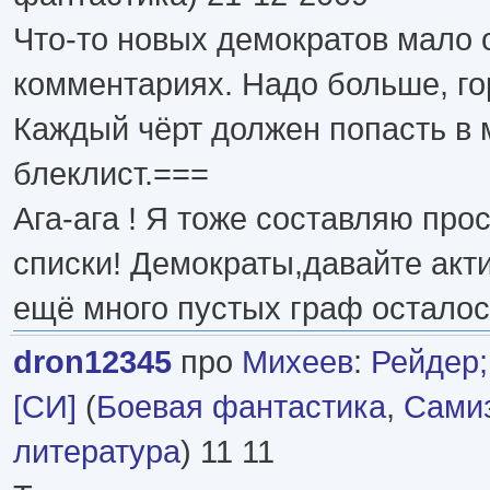
Что-то новых демократов мало 
комментариях. Надо больше, го
Каждый чёрт должен попасть в 
блеклист.===
Ага-ага ! Я тоже составляю пр
списки! Демократы,давайте акти
ещё много пустых граф осталось
dron12345
про
Михеев
:
Рейдер;
[СИ]
(
Боевая фантастика
,
Самиз
литература
) 11 11