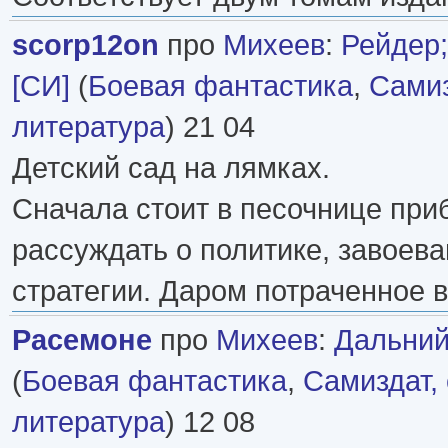
scorp12on
про
Михеев
:
Рейдер;
[СИ]
(
Боевая фантастика
,
Самиз
литература
) 21 04
Детский сад на лямках.
Сначала стоит в песочнице приб
рассуждать о политике, завоева
стратегии. Даром потраченное 
Расемоне
про
Михеев
:
Дальний
(
Боевая фантастика
,
Самиздат,
литература
) 12 08