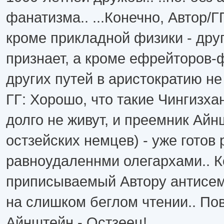
фанатизма.. ...Конечно, Aвтор/ГГ
кроме прикладной физики - дру
признает, а кроме ефрейторов
других путей в аристократию не п
ГГ: Хорошо, что такие Чингизха
долго не живут, и преемник Айн
остзейских немцев) - уже готов 
равноудаленнми олегархами.. К
приписываемый Автору антисем
на слишком беглом чтении.. По
Айнштейн - Остзеец!