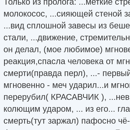
Только из пролога: ...меткие стр
молокосос, ...сияющей стеной з
...вид сплошной завесы из беш
стали, ...движение, стремительно
он делал, (мое любимое) мгнов
реакция,спасла человека от мг
смерти(правда перл), ...- первы
мгновенно - меч ударил...и мгн
перерубил( КРАСАВЧИК ), ...не
колющим ударом, ... из его... гла
смерть(тут заржал) пафосно чё