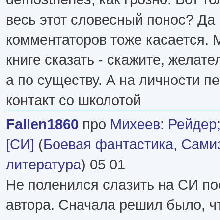
весь этот словесный понос? Да 
комментаторов тоже касается. М
книге сказать - скажите, желате
а по существу. А на личности пе
контакт со школотой
Fallen1860
про
Михеев
:
Рейдер
[СИ]
(
Боевая фантастика
,
Самиз
литература
) 05 01
Не поленился слазить на СИ по
автора. Сначала решил было, ч