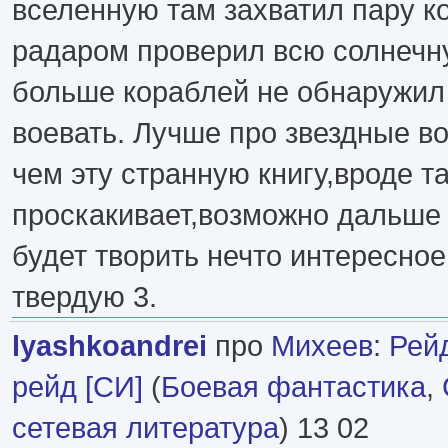
вселенную там захватил пару к
радаром проверил всю солнечн
больше кораблей не обнаружил
воевать. Лучше про звездные в
чем эту странную книгу,вроде т
проскакивает,возможно дальше
будет творить нечто интересное
твердую 3.
lyashkoandrei
про
Михеев
:
Рей
рейд [СИ]
(
Боевая фантастика
,
сетевая литература
) 13 02