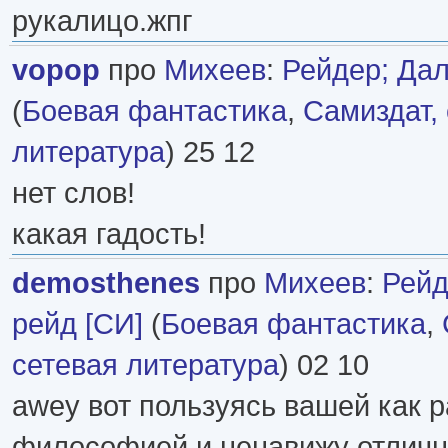
рукалицо.жпг
vopop
про
Михеев
:
Рейдер; Дал
(
Боевая фантастика
,
Самиздат,
литература
) 25 12
нет слов!
какая гадость!
demosthenes
про
Михеев
:
Рейд
рейд [СИ]
(
Боевая фантастика
,
сетевая литература
) 02 10
awey вот пользуясь вашей как р
философией и ненавижу отличны