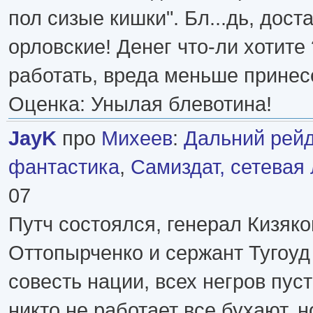
пол сизые кишки". Бл...дь, дос
орловские! Денег что-ли хотите 
работать, вреда меньше принес
Оценка: Унылая блевотина!
JayK
про
Михеев
:
Дальний рейд
фантастика
,
Самиздат, сетевая
07
Путч состоялся, генерал Кизяк
Оттопырченко и сержант Тугоуд 
совесть нации, всех негров пус
никто не работает все бухают, н