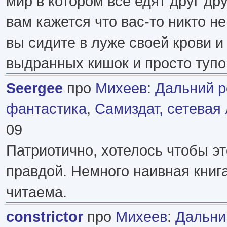
мир в котором все едят друг др
вам кажется что вас-то никто не
вы сидите в луже своей крови и
выдранных кишок и просто тупо 
Seergee
про
Михеев
:
Дальний р
фантастика
,
Самиздат, сетевая
09
Патриотично, хотелось чтобы э
правдой. Немного наивная книга
читаема.
constrictor
про
Михеев
:
Дальни