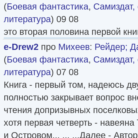
(
Боевая фантастика
,
Самиздат,
литература
) 09 08
это вторая половина первой книг
e-Drew2
про
Михеев
:
Рейдер; Д
(
Боевая фантастика
,
Самиздат,
литература
) 07 08
Книга - первый том, надеюсь дв
полностью закрывает вопрос вн
чтения допризывных поселковых 
хотя первая четверть - навеяна 
и Островом... ... ...Далее - Авто