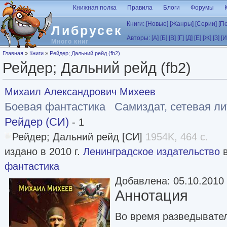
Перейти к основному содержанию
Книжная полка
Правила
Блоги
Форумы
Книги:
[Новые]
[Жанры]
[Серии]
[П
Либрусек
Авторы:
[А]
[Б]
[В]
[Г]
[Д]
[Е]
[Ж]
[З]
[И
Много книг
Вы здесь
Главная
»
Книги
»
Рейдер; Дальний рейд (fb2)
Рейдер; Дальний рейд (fb2)
Михаил Александрович Михеев
Боевая фантастика
Самиздат, сетевая л
Рейдер (СИ)
- 1
Рейдер; Дальний рейд [СИ]
1954K, 464 с.
издано в 2010 г.
Ленинградское издательство
в
фантастика
Добавлена: 05.10.2010
Аннотация
Во время разведывател