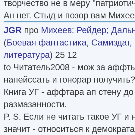
творчество не в меру "патриоти
Ан нет. Стыд и позор вам Михее
JGR
про
Михеев
:
Рейдер; Дальн
(
Боевая фантастика
,
Самиздат,
литература
) 25 12
to Читатель2008 - мож за аффт
напейссать и гонорар получить
Книга УГ - аффтара ап стену д
размазанности.
P. S. Если не читать такое УГ и 
значит - относиться к демократа