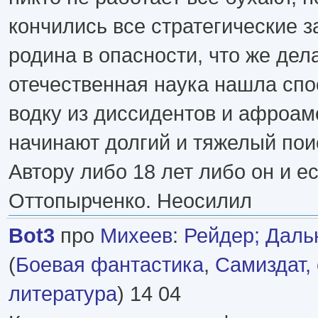
кончились все стратегические з
родина в опасности, что же дела
отечественная наука нашла спо
водку из диссидентов и афроам
начинают долгий и тяжелый поис
Автору либо 18 лет либо он и е
Оттопырченко. Неосилил
Bot3
про
Михеев
:
Рейдер; Даль
(
Боевая фантастика
,
Самиздат,
литература
) 14 04