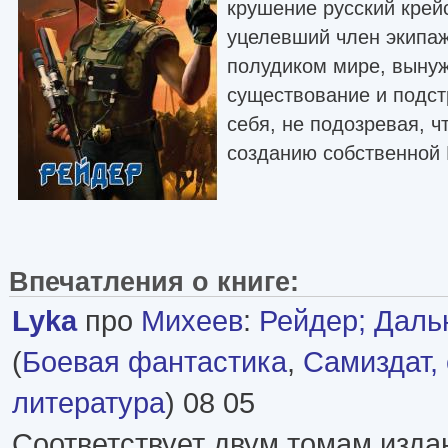
крушение русский крей
уцелевший член экипаж
полудиком мире, вынуж
существование и подст
себя, не подозревая, ч
созданию собственно
Впечатления о книге:
Lyka
про
Михеев
:
Рейдер; Даль
(
Боевая фантастика
,
Самиздат,
литература
) 08 05
Соответствует двум томам изда