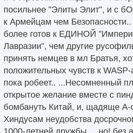
посильнее "Элиты Элит", и с 
к Армейцам чем Безопасности.. ..
более готов к ЕДИНОЙ "Импери
Лавразии", чем другие русофилы
принять немцев в мл Братья, хо
положительных чувств к WASP-
пока робеет.. ...Несомненный п
открытое желание вместе с пин
бомбануть Китай, и, щадяще A-
Хиндусам неудобства досрочно
1000-летней дружбы.. ..но! без 