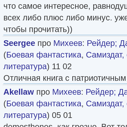
что самое интересное, равнодуш
всех либо плюс либо минус. уж
чтобы прочитать))
Seergee
про
Михеев
:
Рейдер; Д
(
Боевая фантастика
,
Самиздат,
литература
) 11 02
Отличная книга с патриотичным
Akellaw
про
Михеев
:
Рейдер; Д
(
Боевая фантастика
,
Самиздат,
литература
) 05 01
demosthenes, как грозно. Вот то