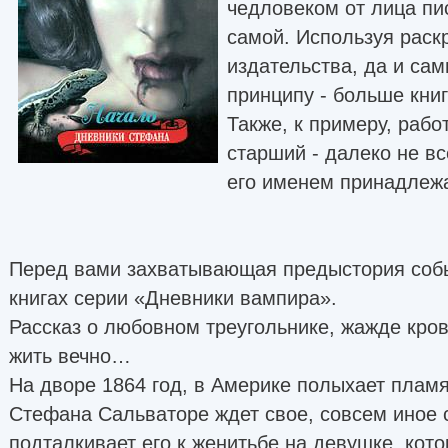
чедловеком от лица пи
самой. Используя раск
издательства, да и сам
принципу - больше кни
Также, к примеру, раб
старший - далеко не в
его именем принадлежа
Перед вами захватывающая предыстория собы
книгах серии «Дневники вампира».
Рассказ о любовном треугольнике, жажде крови
жить вечно…
На дворе 1864 год, в Америке полыхает плам
Стефана Сальваторе ждет свое, совсем иное 
подталкивает его к женитьбе на девушке, кот