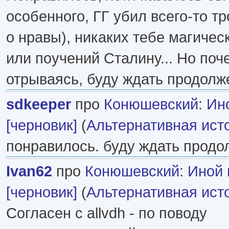
особенного, ГГ убил всего-то тр
о нравы), никаких тебе магиче
или поучений Сталину... Но поч
отрываясь, буду ждать продолже
sdkeeper
про
Конюшевский
:
Ин
[черновик]
(
Альтернативная ист
понравилось. буду ждать продо
Ivan62
про
Конюшевский
:
Иной 
[черновик]
(
Альтернативная ист
Согласен с allvdh - по поводу