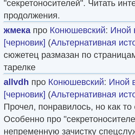
"секретоносителей". Читать инт
продолжения.
жмека
про
Конюшевский
:
Иной 
[черновик]
(
Альтернативная ист
сюжетец размазан по страницам
тарелке
allvdh
про
Конюшевский
:
Иной 
[черновик]
(
Альтернативная ист
Прочел, понравилось, но как то
Особенно про "секретоносителе
непременную зачистку спецслуж