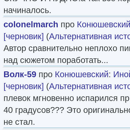
начиналось.
colonelmarch
про
Конюшевски
[черновик]
(
Альтернативная ист
Автор сравнительно неплохо пи
над сюжетом поработать...
Волк-59
про
Конюшевский
:
Ино
[черновик]
(
Альтернативная ист
плевок мгновенно испарился пр
40 градусов??? Это оригинальн
не стал.