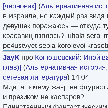
[черновик]
(
Альтернативная ист
в Израиле, но каждый раз видя
девушек поражаюсь — откуда ту
красавиц взялось? lubaia serai m
po4ustvyet sebia korolevoi krasot
JayK
про
Конюшевский
:
Иной в
глав)]
(
Альтернативная история
сетевая литература
) 14 04
Мда, а почему жанр не фтурист
и презиком не каспаров?
Единственным фантастическим,