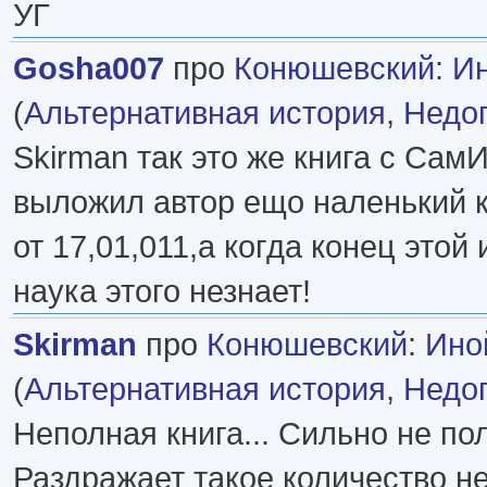
УГ
Gosha007
про
Конюшевский
:
Ин
(
Альтернативная история
,
Недо
Skirman так это же книга с Сам
выложил автор ещо наленький к
от 17,01,011,а когда конец этой
наука этого незнает!
Skirman
про
Конюшевский
:
Ино
(
Альтернативная история
,
Недо
Неполная книга... Сильно не пол
Раздражает такое количество 