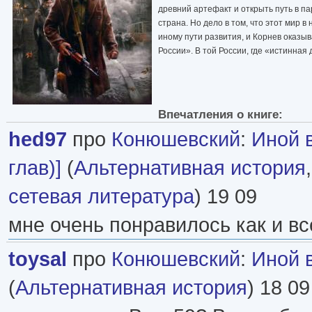
древний артефакт и открыть путь в п
страна. Но дело в том, что этот мир 
иному пути развития, и Корнев оказы
России». В той России, где «истинна
Впечатления о книге:
hed97
про
Конюшевский
:
Иной 
глав)]
(
Альтернативная история
сетевая литература
) 19 09
мне очень понравилось как и вс
toysal
про
Конюшевский
:
Иной 
(
Альтернативная история
) 18 09