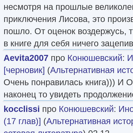
несмотря на прошлые великол
приключения Лисова, это произ
пошло. От оценок воздержусь, т
в книге для себя ничего зацепи
Aevita2007
про
Конюшевский
:
И
[черновик]
(
Альтернативная ист
Очень понравилась книга))) И О
наконец то увидеть продолжение
kocclissi
про
Конюшевский
:
Ино
(17 глав)]
(
Альтернативная исто