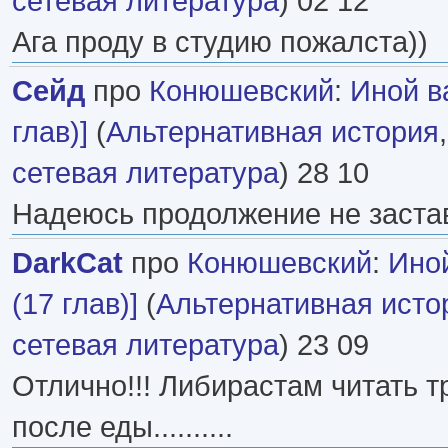
сетевая литература
) 02 12
Ага проду в студию пожалста))
Сейд
про
Конюшевский
:
Иной в
глав)]
(
Альтернативная история
сетевая литература
) 28 10
Надеюсь продолжение не застав
DarkCat
про
Конюшевский
:
Ино
(17 глав)]
(
Альтернативная исто
сетевая литература
) 23 09
Отлично!!! Либирастам читать т
после еды..........