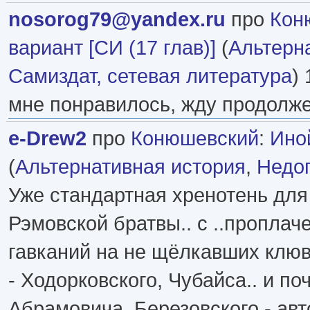
nosorog79@yandex.ru
про
Кон
вариант [СИ (17 глав)]
(
Альтерн
Самиздат, сетевая литература
) 
мне понравилось, жду продолже
e-Drew2
про
Конюшевский
:
Ино
(
Альтернативная история
,
Недо
Уже стандартная хренотень для
Рэмовской братвы.. с ..пропла
гавканий на не щёлкавших клю
- Ходорковского, Чубайса.. и по
Абрамовича, Березовского - авт