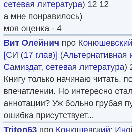
сетевая литература
) 12 12
а мне понравилось)
моя оценка - 4
Вит Олейнич
про
Конюшевски
[СИ (17 глав)]
(
Альтернативная 
Самиздат, сетевая литература
) 
Книгу только начинаю читать, п
впечатлении. Но интересно стал
аннотации? Уж больно грубая п
ошибка присутствует...
Triton63
про
Конюшевский
:
Ино