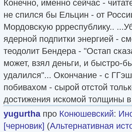
Конечно, именно сейчас - читате
не спился бы Ельцин - от Росс
Мордовскую ррреспублику.. ...У
ядерной подпитки энергией - см
теодолит Бендера - "Остап сказ
может, взял деньги, и быстро-б
удалился"... Окончание - с ГГэ
побивахом - сырой отстой тольк
достижения искомой толщины в 
yugurtha
про
Конюшевский
:
Ин
[черновик]
(
Альтернативная ист