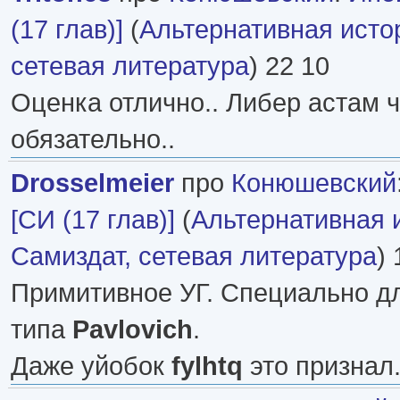
(17 глав)]
(
Альтернативная исто
сетевая литература
) 22 10
Оценка отлично.. Либер астам ч
обязательно..
Drosselmeier
про
Конюшевский
[СИ (17 глав)]
(
Альтернативная 
Самиздат, сетевая литература
) 
Примитивное УГ. Специально д
типа
Pavlovich
.
Даже уйобок
fylhtq
это признал