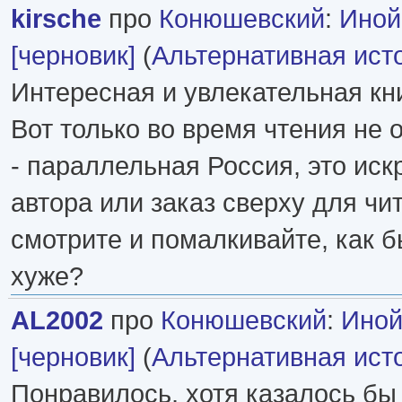
kirsche
про
Конюшевский
:
Иной
[черновик]
(
Альтернативная ист
Интересная и увлекательная кни
Вот только во время чтения не 
- параллельная Россия, это ис
автора или заказ сверху для чи
смотрите и помалкивайте, как 
хуже?
AL2002
про
Конюшевский
:
Иной
[черновик]
(
Альтернативная ист
Понравилось, хотя казалось бы 