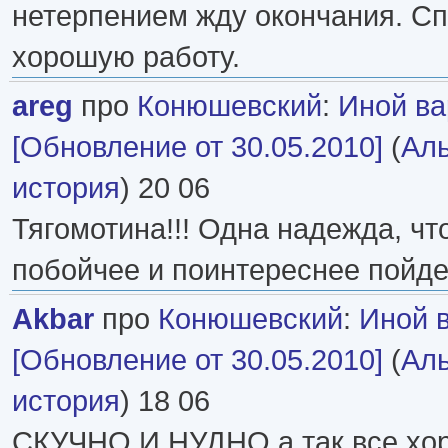
нетерпением жду окончания. Сп
хорошую работу.
areg
про
Конюшевский
:
Иной ва
[Обновление от 30.05.2010]
(
Аль
история
) 20 06
Тягомотина!!! Одна надежда, чт
побойчее и поинтереснее пойде
Akbar
про
Конюшевский
:
Иной 
[Обновление от 30.05.2010]
(
Аль
история
) 18 06
СКУЧНО И НУДНО.а так все хо