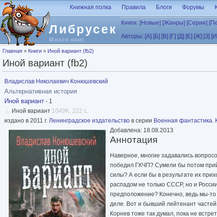
Перейти к основному содержанию
Книжная полка
Правила
Блоги
Форумы
Книги:
[Новые]
[Жанры]
[Серии]
[П
Либрусек
Авторы:
[А]
[Б]
[В]
[Г]
[Д]
[Е]
[Ж]
[З]
[И
Много книг
Вы здесь
Главная
»
Книги
»
Иной вариант (fb2)
Иной вариант (fb2)
Владислав Николаевич Конюшевский
Альтернативная история
Иной вариант
- 1
Иной вариант
1049K, 222 с.
издано в 2011 г.
Ленинградское издательство
в серии
Военная фантастика. 
Добавлена: 18.08.2013
Аннотация
Наверное, многие задавались вопросом
победил ГКЧП? Сумели бы потом прий
силы? А если бы в результате их при
распадом не только СССР, но и Росси
предположение? Конечно, ведь мы-то з
деле. Вот и бывший лейтенант часте
Корнев тоже так думал, пока не встре