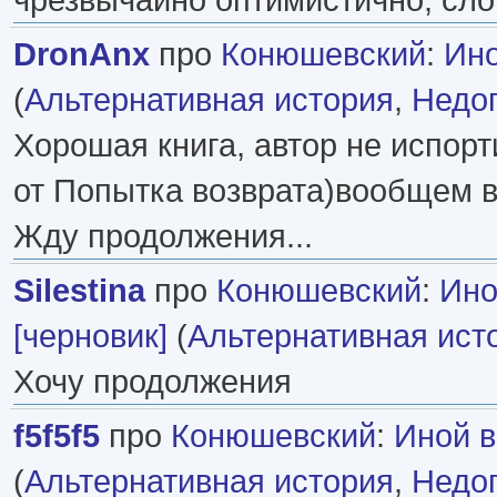
DronAnx
про
Конюшевский
:
Ино
(
Альтернативная история
,
Недо
Хорошая книга, автор не испор
от Попытка возврата)вообщем в
Жду продолжения...
Silestina
про
Конюшевский
:
Ино
[черновик]
(
Альтернативная ист
Хочу продолжения
f5f5f5
про
Конюшевский
:
Иной в
(
Альтернативная история
,
Недо