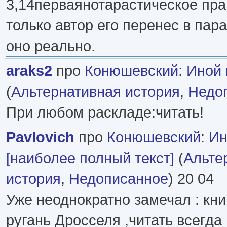
3,14перваянотарастическое пра
только автор его перенес в пар
оно реально.
araks2
про
Конюшевский
:
Иной 
(
Альтернативная история
,
Недо
При любом раскладе:читать!
Pavlovich
про
Конюшевский
:
Ин
[наиболее полный текст]
(
Альте
история
,
Недописанное
) 20 04
Уже неоднократно замечал : кни
ругань Дросселя ,читать всегда