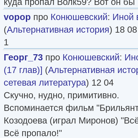
куда пропал Волк59? Вот он бы
vopop
про
Конюшевский
:
Иной 
(
Альтернативная история
) 18 08
1
Георг_73
про
Конюшевский
:
Ин
(17 глав)]
(
Альтернативная исто
сетевая литература
) 12 04
Скучно, нудно, примитивно.
Вспоминается фильм "Брильянто
Козодоева (играл Миронов) "Вс
Всё пропало!"