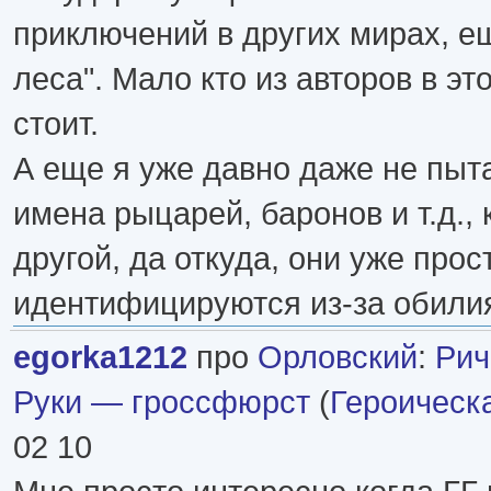
приключений в других мирах, ещ
леса". Мало кто из авторов в э
стоит.
А еще я уже давно даже не пыт
имена рыцарей, баронов и т.д., 
другой, да откуда, они уже прос
идентифицируются из-за обили
egorka1212
про
Орловский
:
Рич
Руки — гроссфюрст
(
Героическ
02 10