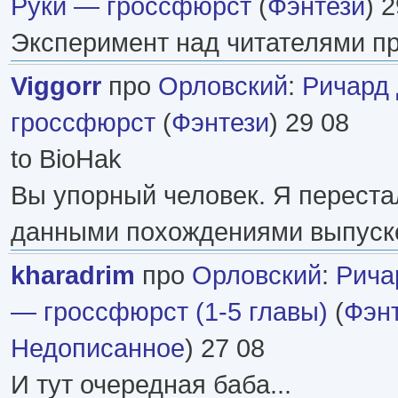
Руки — гроссфюрст
(
Фэнтези
) 
Эксперимент над читателями про
Viggorr
про
Орловский
:
Ричард
гроссфюрст
(
Фэнтези
) 29 08
to BioHak
Вы упорный человек. Я переста
данными похождениями выпуске 
kharadrim
про
Орловский
:
Рича
— гроссфюрст (1-5 главы)
(
Фэн
Недописанное
) 27 08
И тут очередная баба...