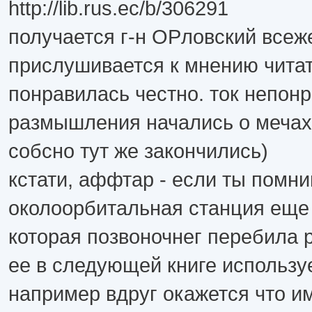
http://lib.rus.ec/b/306291
получается г-н ОРловский всеж
прислушивается к мнению читат
понравилась честно. ток непон
размышления начались о мечах 
собсно тут же закончились)
кстати, аффтар - если ты помн
околоорбитальная станция еще 
которая позвоночнег перебила 
ее в следующей книге использу
например вдруг окажется что и