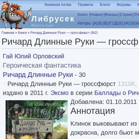
Перейти к основному содержанию
Книжная полка
Правила
Блоги
Форумы
Книги:
[Новые]
[Жанры]
[Серии]
[П
Либрусек
Авторы:
[А]
[Б]
[В]
[Г]
[Д]
[Е]
[Ж]
[З]
[И
Много книг
Вы здесь
Главная
»
Книги
»
Ричард Длинные Руки — гроссфюрст (fb2)
Ричард Длинные Руки — гроссфю
Гай Юлий Орловский
Героическая фантастика
Ричард Длинные Руки
- 30
Ричард Длинные Руки — гроссфюрст
1310K, 
издано в 2011 г.
Эксмо
в серии
Баллады о Рич
Добавлена: 01.10.2011
Аннотация
Клинок выковывают из 
докрасна, долго бьют 