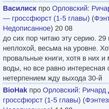
Василиск
про
Орловский
:
Рича
— гроссфюрст (1-5 главы)
(
Фэн
Недописанное
) 20 08
до сих пор читаю эту серию. 29
неплохой, весьма на уровне. Хо
провальные книги, хотя в них и
воды, но все равно интересная с
нетерпением жду выхода 30-й
BioHak
про
Орловский
:
Ричард
гроссфюрст (1-5 главы)
(
Фэнтез