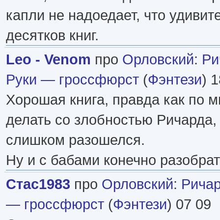
капли не надоедает, что удивит
десятков книг.
Leo - Venom
про
Орловский
:
Ри
Руки — гроссфюрст
(
Фэнтези
) 
Хорошая книга, правда как по м
делать со злобностью Ричарда, 
слишком разошелся.
Ну и с бабами конечно разобра
Стас1983
про
Орловский
:
Ричар
— гроссфюрст
(
Фэнтези
) 07 09