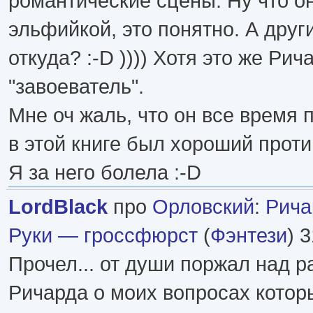
романтические сцены. Ну что он
эльфийкой, это понятно. А друг
откуда? :-D )))) Хотя это же Рич
"завоеватель".
Мне оч жаль, что он все время п
в этой книге был хороший проти
Я за него болела :-D
LordBlack
про
Орловский
:
Рича
Руки — гроссфюрст
(
Фэнтези
) 
Прочел... от души поржал над
Ричарда о моих вопросах которы