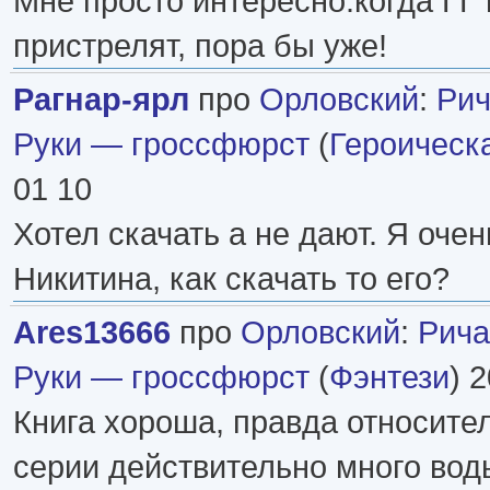
Мне просто интересно.когда ГГ 
пристрелят, пора бы уже!
Рагнар-ярл
про
Орловский
:
Рич
Руки — гроссфюрст
(
Героическ
01 10
Хотел скачать а не дают. Я оче
Никитина, как скачать то его?
Ares13666
про
Орловский
:
Рича
Руки — гроссфюрст
(
Фэнтези
) 
Книга хороша, правда относител
серии действительно много вод