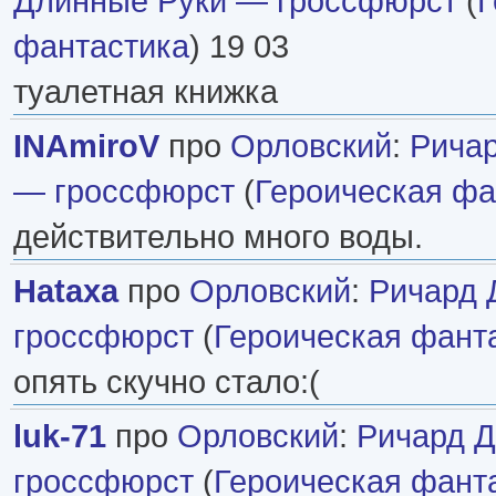
Длинные Руки — гроссфюрст
(
Г
фантастика
) 19 03
туалетная книжка
INAmiroV
про
Орловский
:
Рича
— гроссфюрст
(
Героическая фа
действительно много воды.
Hataxa
про
Орловский
:
Ричард 
гроссфюрст
(
Героическая фант
опять скучно стало:(
luk-71
про
Орловский
:
Ричард 
гроссфюрст
(
Героическая фант