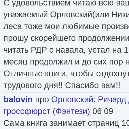
С удовольствием читаю всю ва
уважаемый Орловский(или Никит
леса тоже мои любимые произве
прошу скорейшего продолжениия
читать РДР с навала, устал на 1
месяц продолжил и до сих пор н
Отличные книги, чтобы отдохну
трудового дня!! Спасибо вам!!
balovin
про
Орловский
:
Ричард
гроссфюрст
(
Фэнтези
) 06 09
Сама книга занимает страниц 10