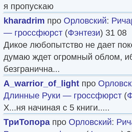
я пропускаю
kharadrim
про
Орловский
:
Рича
— гроссфюрст
(
Фэнтези
) 31 08
Дикое любопытство не дает поко
думаю ждет огромный облом, и
безгранична...
A_warrior_of_light
про
Орловск
Длинные Руки — гроссфюрст
(
Ф
Х...ня начиная с 5 книги.....
ТриТопора
про
Орловский
:
Рич