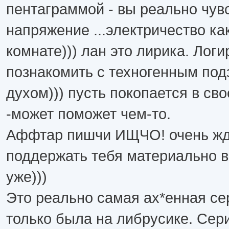
пентаграммой - вы реально чув
напряжение ...электричество как
комнате))) лан это лирика. Лог
познакомить с техногенным по
духом))) пусть покопается в св
-может поможет чем-то.
Аффтар пишчи ИЩЧО! очень жду
поддержать тебя материально в
уже)))
Это реально самая ах*енная се
только была на либрусике. Сер