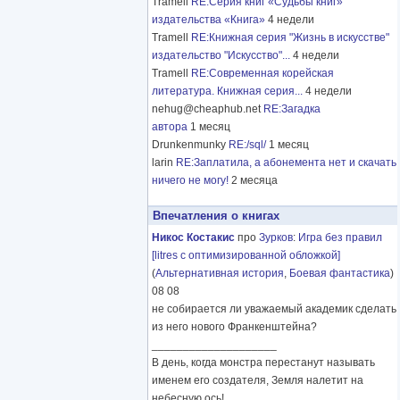
Tramell
RE:Серия книг «Судьбы книг»
издательства «Книга»
4 недели
Tramell
RE:Книжная серия "Жизнь в искусстве"
издательство "Искусство"...
4 недели
Tramell
RE:Современная корейская
литература. Книжная серия...
4 недели
nehug@cheaphub.net
RE:Загадка
автора
1 месяц
Drunkenmunky
RE:/sql/
1 месяц
larin
RE:Заплатила, а абонемента нет и скачать
ничего не могу!
2 месяца
Впечатления о книгах
Никос Костакис
про
Зурков
:
Игра без правил
[litres с оптимизированной обложкой]
(
Альтернативная история
,
Боевая фантастика
)
08 08
не собирается ли уважаемый академик сделать
из него нового Франкенштейна?
____________________
В день, когда монстра перестанут называть
именем его создателя, Земля налетит на
небесную ось!