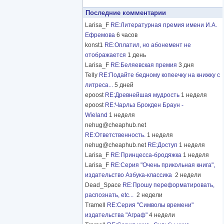
Последние комментарии
Larisa_F
RE:Литературная премия имени И.А.
Ефремова
6 часов
konst1
RE:Оплатил, но абонемент не
отображается
1 день
Larisa_F
RE:Беляевская премия
3 дня
Telly
RE:Подайте бедному копеечку на книжку с
литреса...
5 дней
epoost
RE:Древнейшая мудрость
1 неделя
epoost
RE:Чарльз Брокден Браун -
Wieland
1 неделя
nehug@cheaphub.net
RE:Ответственность.
1 неделя
nehug@cheaphub.net
RE:Доступ
1 неделя
Larisa_F
RE:Принцесса-бродяжка
1 неделя
Larisa_F
RE:Серия "Очень прикольная книга",
издательство Азбука-классика
2 недели
Dead_Space
RE:Прошу переформатировать,
распознать, etc...
2 недели
Tramell
RE:Серия "Символы времени"
издательства "Аграф"
4 недели