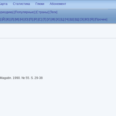
Карта
Статистика
Глюки
Абонемент
ериодика]
[Популярные]
[Страны]
[Теги]
]
[Й]
[К]
[Л]
[М]
[Н]
[О]
[П]
[Р]
[С]
[Т]
[У]
[Ф]
[Х]
[Ц]
[Ч]
[Ш]
[Щ]
[Э]
[Ю]
[Я]
[Прочее]
Magatin. 1990. № 55. S. 29-38