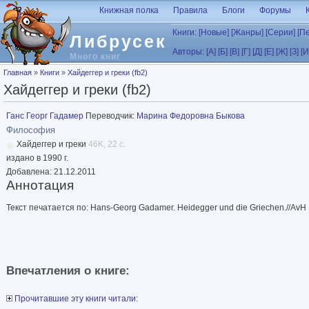
Перейти к основному содержанию
Книжная полка
Правила
Блоги
Форумы
Книги:
[Новые]
[Жанры]
[Серии]
[П
Либрусек
Авторы:
[А]
[Б]
[В]
[Г]
[Д]
[Е]
[Ж]
[З]
[И
Много книг
Вы здесь
Главная
»
Книги
»
Хайдеггер и греки (fb2)
Хайдеггер и греки (fb2)
Ганс Георг Гадамер
Переводчик:
Марина Федоровна Быкова
Философия
Хайдеггер и греки
46K, 22 с.
издано в 1990 г.
Добавлена: 21.12.2011
Аннотация
Текст печатается по: Hans-Georg Gadamer. Heidegger und die Griechen.//AvH 
Впечатления о книге:
Прочитавшие эту книги читали: