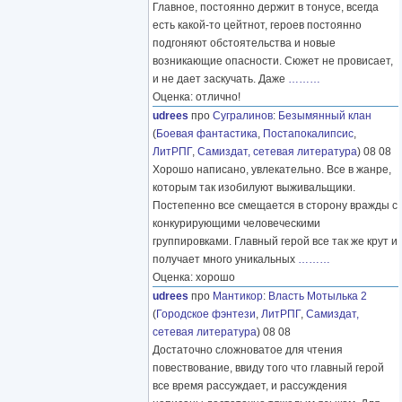
Главное, постоянно держит в тонусе, всегда
есть какой-то цейтнот, героев постоянно
подгоняют обстоятельства и новые
возникающие опасности. Сюжет не провисает,
и не дает заскучать. Даже
………
Оценка: отлично!
udrees
про
Сугралинов
:
Безымянный клан
(
Боевая фантастика
,
Постапокалипсис
,
ЛитРПГ
,
Самиздат, сетевая литература
) 08 08
Хорошо написано, увлекательно. Все в жанре,
которым так изобилуют выживальщики.
Постепенно все смещается в сторону вражды с
конкурирующими человеческими
группировками. Главный герой все так же крут и
получает много уникальных
………
Оценка: хорошо
udrees
про
Мантикор
:
Власть Мотылька 2
(
Городское фэнтези
,
ЛитРПГ
,
Самиздат,
сетевая литература
) 08 08
Достаточно сложноватое для чтения
повествование, ввиду того что главный герой
все время рассуждает, и рассуждения