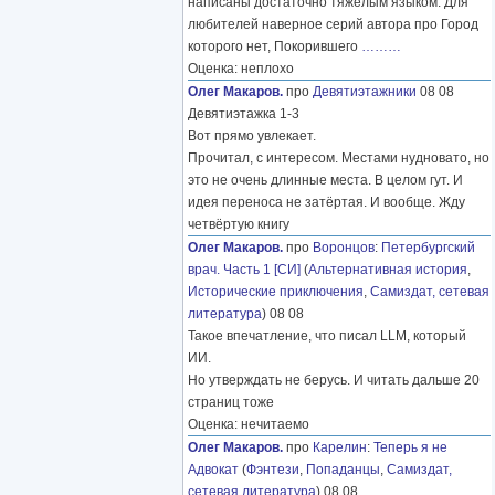
написаны достаточно тяжелым языком. Для
любителей наверное серий автора про Город
которого нет, Покорившего
………
Оценка: неплохо
Олег Макаров.
про
Девятиэтажники
08 08
Девятиэтажка 1-3
Вот прямо увлекает.
Прочитал, с интересом. Местами нудновато, но
это не очень длинные места. В целом гут. И
идея переноса не затёртая. И вообще. Жду
четвёртую книгу
Олег Макаров.
про
Воронцов
:
Петербургский
врач. Часть 1 [СИ]
(
Альтернативная история
,
Исторические приключения
,
Самиздат, сетевая
литература
) 08 08
Такое впечатление, что писал LLM, который
ИИ.
Но утверждать не берусь. И читать дальше 20
страниц тоже
Оценка: нечитаемо
Олег Макаров.
про
Карелин
:
Теперь я не
Адвокат
(
Фэнтези
,
Попаданцы
,
Самиздат,
сетевая литература
) 08 08