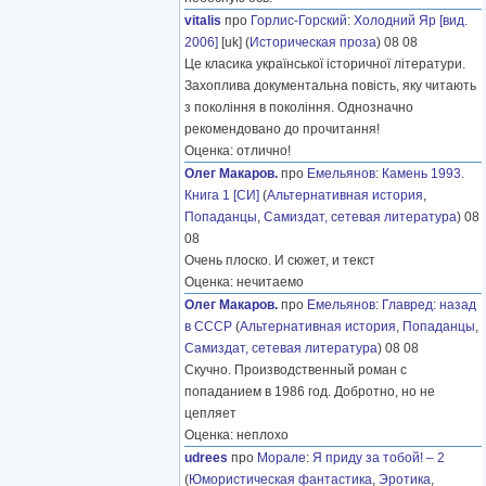
vitalis
про
Горлис-Горский
:
Холодний Яр [вид.
2006]
[uk] (
Историческая проза
) 08 08
Це класика української історичної літератури.
Захоплива документальна повість, яку читають
з покоління в покоління. Однозначно
рекомендовано до прочитання!
Оценка: отлично!
Олег Макаров.
про
Емельянов
:
Камень 1993.
Книга 1 [СИ]
(
Альтернативная история
,
Попаданцы
,
Самиздат, сетевая литература
) 08
08
Очень плоско. И сюжет, и текст
Оценка: нечитаемо
Олег Макаров.
про
Емельянов
:
Главред: назад
в СССР
(
Альтернативная история
,
Попаданцы
,
Самиздат, сетевая литература
) 08 08
Скучно. Производственный роман с
попаданием в 1986 год. Добротно, но не
цепляет
Оценка: неплохо
udrees
про
Морале
:
Я приду за тобой! – 2
(
Юмористическая фантастика
,
Эротика
,