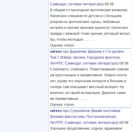
Самиздат, сетевая литература
) 08 08
В общем-то проходная эротическая книжонка.
Написано слишком по детски и с большим
упором на эротические сцены, любовные
интриги и прочие женские шалости. Написано
правда с мужской точки зрения, который желал
бы, чтобы молодые
………
Оценка: плохо
udrees
про
Дорничев
:
Дворник 17-го уровня.
Том 7
(
Юмор: прочее
,
Городское фэнтези
,
ЛитРПГ
,
Самиздат, сетевая литература
) 08 08
Слабовато, слабовато. Повествование совсем
уж простенькое и примитивное. Нового почти
нет, разве что персонаж поперся в Японию и
теперь там описывает местный колорит. Ну
конечно, из своей колокольни. Диалоги такие
же примитивные
………
Оценка: плохо
udrees
про
Сугралинов
:
Время охотников
(
Боевая фантастика
,
Постапокалипсис
,
ЛитРПГ
,
Самиздат, сетевая литература
) 08 08
Хорошее продолжение, годное, вдумчивое.