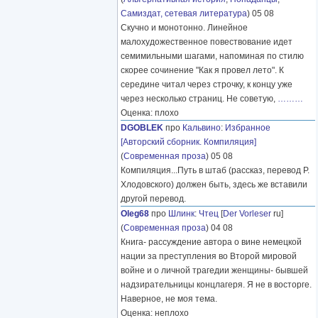
Самиздат, сетевая литература
) 05 08
Скучно и монотонно. Линейное
малохудожественное повествование идет
семимильными шагами, напоминая по стилю
скорее сочинение "Как я провел лето". К
середине читал через строчку, к концу уже
через несколько страниц. Не советую,
………
Оценка: плохо
DGOBLEK
про
Кальвино
:
Избранное
[Авторский сборник. Компиляция]
(
Современная проза
) 05 08
Компиляция...Путь в штаб (рассказ, перевод Р.
Хлодовского) должен быть, здесь же вставили
другой перевод.
Oleg68
про
Шлинк
:
Чтец
[
Der Vorleser
ru]
(
Современная проза
) 04 08
Книга- рассуждение автора о вине немецкой
нации за преступления во Второй мировой
войне и о личной трагедии женщины- бывшей
надзирательницы концлагеря. Я не в восторге.
Наверное, не моя тема.
Оценка: неплохо