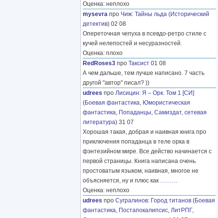
Оценка: неплохо
mysevra
про
Чиж
:
Тайны льда
(
Исторический
детектив
) 02 08
Опереточная чепуха в псевдо-ретро стиле с
кучей нелепостей и несуразностей.
Оценка: плохо
RedRoses3
про
Таксист
01 08
А чем дальше, тем лучше написано. 7 часть
другой "автор" писал? ))
udrees
про
Лисицин
:
Я – Орк. Том 1 [СИ]
(
Боевая фантастика
,
Юмористическая
фантастика
,
Попаданцы
,
Самиздат, сетевая
литература
) 31 07
Хорошая такая, добрая и наивная книга про
приключения попаданца в теле орка в
фэнтезийном мире. Все действо начинается с
первой страницы. Книга написана очень
простоватым языком, наивная, многое не
объясняется, ну и плюс как
………
Оценка: неплохо
udrees
про
Сугралинов
:
Город титанов
(
Боевая
фантастика
,
Постапокалипсис
,
ЛитРПГ
,