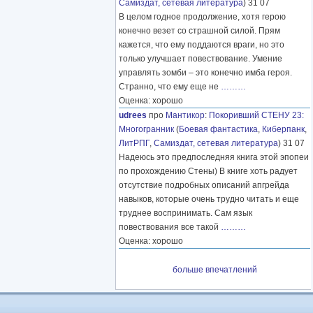
Самиздат, сетевая литература
) 31 07
В целом годное продолжение, хотя герою
конечно везет со страшной силой. Прям
кажется, что ему поддаются враги, но это
только улучшает повествование. Умение
управлять зомби – это конечно имба героя.
Странно, что ему еще не
………
Оценка: хорошо
udrees
про
Мантикор
:
Покоривший СТЕНУ 23:
Многогранник
(
Боевая фантастика
,
Киберпанк
,
ЛитРПГ
,
Самиздат, сетевая литература
) 31 07
Надеюсь это предпоследняя книга этой эпопеи
по прохождению Стены) В книге хоть радует
отсутствие подробных описаний апгрейда
навыков, которые очень трудно читать и еще
труднее воспринимать. Сам язык
повествования все такой
………
Оценка: хорошо
больше впечатлений