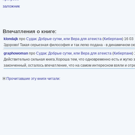
заложник
Впечатления о книге:
klondajk
про
Судак
:
Добрые сутки, или Вера для атеиста
(
Киберпанк
) 16 03
Здорово! Такая серьезная философия и так легко подана - в динамичном с
graphowoman
про
Судак
:
Добрые сутки, или Вера для атеиста
(
Киберпанк
)
Действительно сильная книга.Хороша тем, что одновременно есть и жутко
законченный, осталось впечатление, что на самом интересном взяли и отреза
Прочитавшие эту книги читали: