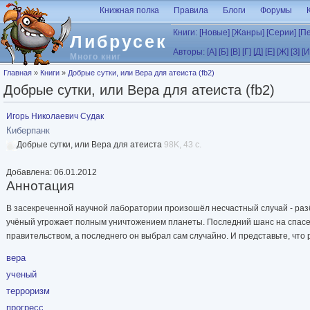
Перейти к основному содержанию
Книжная полка
Правила
Блоги
Форумы
Книги:
[Новые]
[Жанры]
[Серии]
[П
Либрусек
Авторы:
[А]
[Б]
[В]
[Г]
[Д]
[Е]
[Ж]
[З]
[И
Много книг
Вы здесь
Главная
»
Книги
»
Добрые сутки, или Вера для атеиста (fb2)
Добрые сутки, или Вера для атеиста (fb2)
Игорь Николаевич Судак
Киберпанк
Добрые сутки, или Вера для атеиста
98K, 43 с.
Добавлена: 06.01.2012
Аннотация
В засекреченной научной лаборатории произошёл несчастный случай - ра
учёный угрожает полным уничтожением планеты. Последний шанс на спасе
правительством, а последнего он выбрал сам случайно. И представьте, что 
вера
ученый
терроризм
прогресс