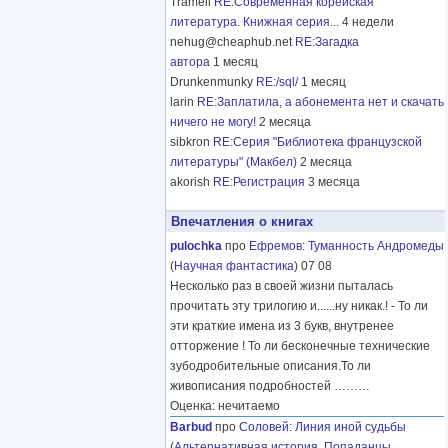
Tramell
RE:Современная корейская
литература. Книжная серия...
4 недели
nehug@cheaphub.net
RE:Загадка
автора
1 месяц
Drunkenmunky
RE:/sql/
1 месяц
larin
RE:Заплатила, а абонемента нет и скачать
ничего не могу!
2 месяца
sibkron
RE:Серия "Библиотека французской
литературы" (Макбел)
2 месяца
akorish
RE:Регистрация
3 месяца
Впечатления о книгах
pulochka
про
Ефремов
:
Туманность Андромеды
(
Научная фантастика
) 07 08
Несколько раз в своей жизни пыталась
прочитать эту трилогию и......ну никак.! - То ли
эти краткие имена из 3 букв, внутренее
отторжение ! То ли бесконечные технические
зубодробительные описания.То ли
живописания подробностей
………
Оценка: нечитаемо
Barbud
про
Соловей
:
Линия иной судьбы
(
Альтернативная история
,
Попаданцы
,