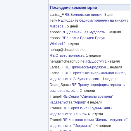
Последние комментарии
Larisa_F
RE:Беляевская премия
3 дня
Telly
RE:Подайте бедному копеечку на книжку с
литреса...
5 дней
epoost
RE:Древнейшая мудрость
1 неделя
epoost
RE:Чарльз Брокден Браун -
Wieland
1 неделя
nehug@cheaphub.net
RE:Ответственность.
1 неделя
nehug@cheaphub.net
RE:Доступ
1 неделя
Larisa_F
RE:Принцесса-бродяжка
1 неделя
Larisa_F
RE:Серия "Очень прикольная книга",
издательство Азбука-классика
1 неделя
Dead_Space
RE:Прошу переформатировать,
распознать, etc...
2 недели
Tramell
RE:Серия "Символы времени"
издательства "Аграф"
4 недели
Tramell
RE:Серия книг «Судьбы книг»
издательства «Книга»
4 недели
Tramell
RE:Книжная серия "Жизнь в искусстве"
издательство "Искусство"...
4 недели