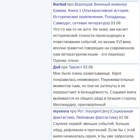
Barbud
про
Воронцов
:
Военный инженер
Ермака. Книга 1
(
Альтернативная история
,
Исторические приключения
,
Попаданцы
,
Самиздат, сетевая литература
) 03 08
Что-то как-то не ахти. Не знаю, как насчет
исторической точности происходящих в
повествовании событий, но казаки XVI века,
вполне грамотно говорящие на современном
нам литературном языке - это перебор)
Оценка: плохо
Дей
про
Таксист
03 08
Мне было очень захватывающе. Идея
понравилась неимоверно. Переживательных
моментов тьма, но они не затянуты и не
перерастают в безнадёжность. Седьмая книга
выбивается из общего ряда в лучшую сторону.
Миллиардер, приговорённый
………
mysevra
про
Рот
:
Insurgent
[en] (
Социальная
фантастика
,
Любовная фантастика
) 02 08
Скучнее первой: меньше событий, больше
обид, рефлексии и претензий. Если бы с этой
книги начиналась серия, я бы уже забросила.