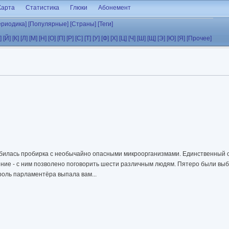
Карта
Статистика
Глюки
Абонемент
ериодика]
[Популярные]
[Страны]
[Теги]
]
[Й]
[К]
[Л]
[М]
[Н]
[О]
[П]
[Р]
[С]
[Т]
[У]
[Ф]
[Х]
[Ц]
[Ч]
[Ш]
[Щ]
[Э]
[Ю]
[Я]
[Прочее]
збилась пробирка с необычайно опасными микроорганизмами. Единственный 
ние - с ним позволено поговорить шести различным людям. Пятеро были в
роль парламентёра выпала вам...