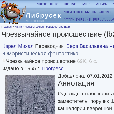
Перейти к основному содержанию
Книжная полка
Правила
Блоги
Форумы
Книги:
[Новые]
[Жанры]
[Серии]
[П
Либрусек
Авторы:
[А]
[Б]
[В]
[Г]
[Д]
[Е]
[Ж]
[З]
[И
Много книг
Вы здесь
Главная
»
Книги
»
Чрезвычайное происшествие (fb2)
Чрезвычайное происшествие (fb
Карел Михал
Переводчик:
Вера Васильевна Ч
Юмористическая фантастика
Чрезвычайное происшествие
69K, 6 с.
издано в 1965 г.
Прогресс
Добавлена: 07.01.2012
Аннотация
Однажды штабс-капита
заместитель, поручик 
канцелярии вверенной 