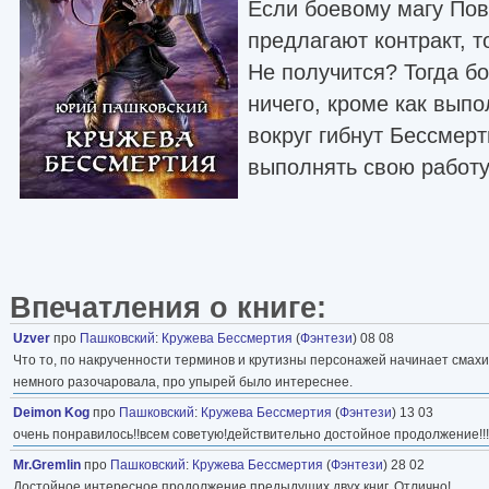
Если боевому магу По
предлагают контракт, т
Не получится? Тогда бо
ничего, кроме как выпо
вокруг гибнут Бессмер
выполнять свою работ
Впечатления о книге:
Uzver
про
Пашковский
:
Кружева Бессмертия
(
Фэнтези
) 08 08
Что то, по накрученности терминов и крутизны персонажей начинает смахи
немного разочаровала, про упырей было интереснее.
Deimon Kog
про
Пашковский
:
Кружева Бессмертия
(
Фэнтези
) 13 03
очень понравилось!!всем советую!действительно достойное продолжение!!!
Mr.Gremlin
про
Пашковский
:
Кружева Бессмертия
(
Фэнтези
) 28 02
Достойное интересное продолжение предыдущих двух книг. Отлично!