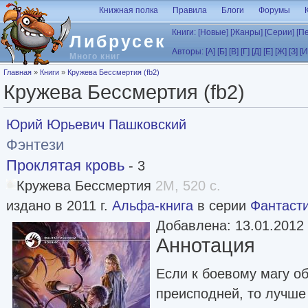
Перейти к основному содержанию
Книжная полка
Правила
Блоги
Форумы
Книги:
[Новые]
[Жанры]
[Серии]
[П
Либрусек
Авторы:
[А]
[Б]
[В]
[Г]
[Д]
[Е]
[Ж]
[З]
[И
Много книг
Вы здесь
Главная
»
Книги
»
Кружева Бессмертия (fb2)
Кружева Бессмертия (fb2)
Юрий Юрьевич Пашковский
Фэнтези
Проклятая кровь
- 3
Кружева Бессмертия
2M, 520 с.
издано в 2011 г.
Альфа-книга
в серии
Фантасти
Добавлена: 13.01.2012
Аннотация
Если к боевому магу 
преисподней, то лучше