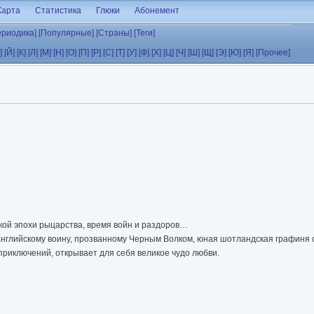
Карта
Статистика
Глюки
Абонемент
ериодика]
[Популярные]
[Страны]
[Теги]
]
[Й]
[К]
[Л]
[М]
[Н]
[О]
[П]
[Р]
[С]
[Т]
[У]
[Ф]
[Х]
[Ц]
[Ч]
[Ш]
[Щ]
[Э]
[Ю]
[Я]
[Прочее]
икой эпохи рыцарства, время войн и раздоров…
 английскому воину, прозванному Черным Волком, юная шотландская графиня 
риключений, открывает для себя великое чудо любви.