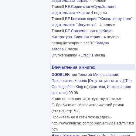
издательства "Аграф"
4 недели
Tramell
RE:Серия книг «Судьбы книг»
издательства «Книга»
4 недели
Tramell
RE:Книжная серия "Жизнь в искусстве"
издательство "Искусство"...
4 недели
Tramell
RE:Современная корейская
литература. Книжная серия...
4 недели
nehug@cheaphub.net
RE:Загадка
автора
1 месяц
Drunkenmunky
RE:/sql/
1 месяц
Впечатления о книгах
DGOBLEK
про
Толстой-Милославский
:
Пришествие Короля [Отсутствует статья]
[
The
Coming of the King
ru] (
Фэнтези
,
Историческое
фэнтези
) 09 08
Книга не полностью, отсутствует статья -
Е. Дрибинская. Мифоисторический роман
(статья) стр. 5-8
Прочитать ее в сети можна здесь -
http://www.kulichki.com/tolkien/arhiv/palata/mifist.s
html
Никос Костакис
про
Зурков
:
Игра без правил