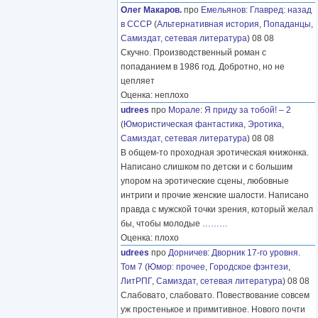
Олег Макаров.
про
Емельянов
:
Главред: назад
в СССР
(
Альтернативная история
,
Попаданцы
,
Самиздат, сетевая литература
) 08 08
Скучно. Производственный роман с
попаданием в 1986 год. Добротно, но не
цепляет
Оценка: неплохо
udrees
про
Морале
:
Я приду за тобой! – 2
(
Юмористическая фантастика
,
Эротика
,
Самиздат, сетевая литература
) 08 08
В общем-то проходная эротическая книжонка.
Написано слишком по детски и с большим
упором на эротические сцены, любовные
интриги и прочие женские шалости. Написано
правда с мужской точки зрения, который желал
бы, чтобы молодые
………
Оценка: плохо
udrees
про
Дорничев
:
Дворник 17-го уровня.
Том 7
(
Юмор: прочее
,
Городское фэнтези
,
ЛитРПГ
,
Самиздат, сетевая литература
) 08 08
Слабовато, слабовато. Повествование совсем
уж простенькое и примитивное. Нового почти