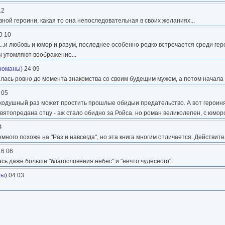
12
ной героини, какая то она непоследовательная в своих желаниях...
20 10
...и любовь и юмор и разум, последнее особенно редко встречается среди ге
ы утомляют воображение...
 романы
) 24 09
илась ровно до момента знакомства со своим будещим мужем, а потом начала 
 05
икодушный раз может простить прошлые обидыи предательство. А вот героиня
святопредана отцу - аж стало обидно за Ройса. но роман великолепен, с юмор
4
ного похоже на "Раз и навсегда", но эта книга многим отличается. Действите
16 06
сь даже больше "благословения небес" и "нечто чудесного".
ны
) 04 03