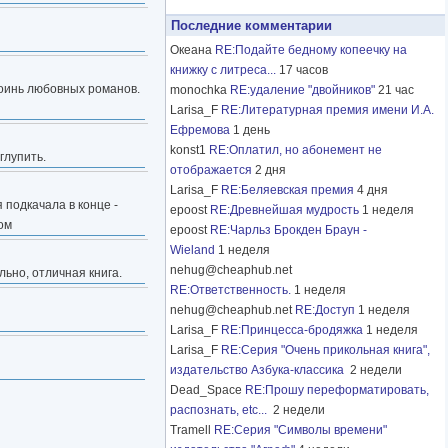
Последние комментарии
Океана
RE:Подайте бедному копеечку на
книжку с литреса...
17 часов
роинь любовных романов.
monochka
RE:удаление "двойников"
21 час
Larisa_F
RE:Литературная премия имени И.А.
Ефремова
1 день
konst1
RE:Оплатил, но абонемент не
глупить.
отображается
2 дня
Larisa_F
RE:Беляевская премия
4 дня
 подкачала в конце -
epoost
RE:Древнейшая мудрость
1 неделя
ом
epoost
RE:Чарльз Брокден Браун -
Wieland
1 неделя
nehug@cheaphub.net
льно, отличная книга.
RE:Ответственность.
1 неделя
nehug@cheaphub.net
RE:Доступ
1 неделя
Larisa_F
RE:Принцесса-бродяжка
1 неделя
Larisa_F
RE:Серия "Очень прикольная книга",
издательство Азбука-классика
2 недели
Dead_Space
RE:Прошу переформатировать,
распознать, etc...
2 недели
Tramell
RE:Серия "Символы времени"