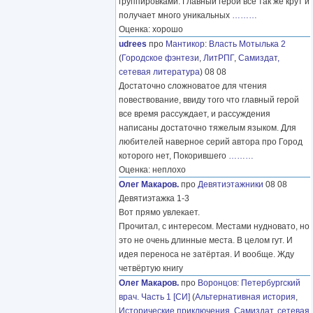
группировками. Главный герой все так же крут и
получает много уникальных
………
Оценка: хорошо
udrees
про
Мантикор
:
Власть Мотылька 2
(
Городское фэнтези
,
ЛитРПГ
,
Самиздат,
сетевая литература
) 08 08
Достаточно сложноватое для чтения
повествование, ввиду того что главный герой
все время рассуждает, и рассуждения
написаны достаточно тяжелым языком. Для
любителей наверное серий автора про Город
которого нет, Покорившего
………
Оценка: неплохо
Олег Макаров.
про
Девятиэтажники
08 08
Девятиэтажка 1-3
Вот прямо увлекает.
Прочитал, с интересом. Местами нудновато, но
это не очень длинные места. В целом гут. И
идея переноса не затёртая. И вообще. Жду
четвёртую книгу
Олег Макаров.
про
Воронцов
:
Петербургский
врач. Часть 1 [СИ]
(
Альтернативная история
,
Исторические приключения
,
Самиздат, сетевая