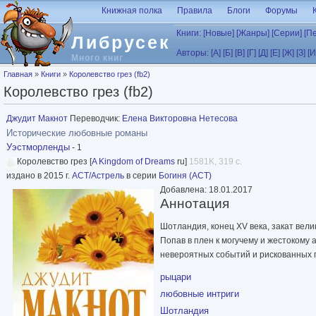
Перейти к основному содержанию
Книжная полка
Правила
Блоги
Форумы
Книги:
[Новые]
[Жанры]
[Серии]
[П
Либрусек
Авторы:
[А]
[Б]
[В]
[Г]
[Д]
[Е]
[Ж]
[З]
[И
Много книг
Вы здесь
Главная
»
Книги
»
Королевство грез (fb2)
Королевство грез (fb2)
Джудит Макнот
Переводчик:
Елена Викторовна Нетесова
Исторические любовные романы
Уэстморленды
- 1
Королевство грез [
A Kingdom of Dreams
ru]
1581K, 319 с.
издано в 2015 г.
АСТ/Астрель
в серии
Богиня (АСТ)
Добавлена: 18.01.2017
Аннотация
Шотландия, конец XV века, закат вел
Попав в плен к могучему и жестокому
невероятных событий и рискованных п
рыцари
любовные интриги
Шотландия