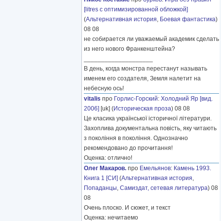
[litres с оптимизированной обложкой]
(
Альтернативная история
,
Боевая фантастика
)
08 08
не собирается ли уважаемый академик сделать
из него нового Франкенштейна?
____________________
В день, когда монстра перестанут называть
именем его создателя, Земля налетит на
небесную ось!
vitalis
про
Горлис-Горский
:
Холодний Яр [вид.
2006]
[uk] (
Историческая проза
) 08 08
Це класика української історичної літератури.
Захоплива документальна повість, яку читають
з покоління в покоління. Однозначно
рекомендовано до прочитання!
Оценка: отлично!
Олег Макаров.
про
Емельянов
:
Камень 1993.
Книга 1 [СИ]
(
Альтернативная история
,
Попаданцы
,
Самиздат, сетевая литература
) 08
08
Очень плоско. И сюжет, и текст
Оценка: нечитаемо