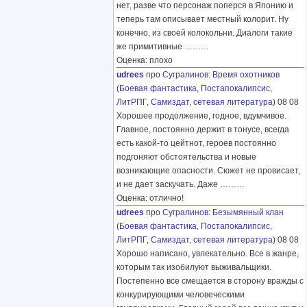
нет, разве что персонаж поперся в Японию и
теперь там описывает местный колорит. Ну
конечно, из своей колокольни. Диалоги такие
же примитивные
………
Оценка: плохо
udrees
про
Сугралинов
:
Время охотников
(
Боевая фантастика
,
Постапокалипсис
,
ЛитРПГ
,
Самиздат, сетевая литература
) 08 08
Хорошее продолжение, годное, вдумчивое.
Главное, постоянно держит в тонусе, всегда
есть какой-то цейтнот, героев постоянно
подгоняют обстоятельства и новые
возникающие опасности. Сюжет не провисает,
и не дает заскучать. Даже
………
Оценка: отлично!
udrees
про
Сугралинов
:
Безымянный клан
(
Боевая фантастика
,
Постапокалипсис
,
ЛитРПГ
,
Самиздат, сетевая литература
) 08 08
Хорошо написано, увлекательно. Все в жанре,
которым так изобилуют выживальщики.
Постепенно все смещается в сторону вражды с
конкурирующими человеческими