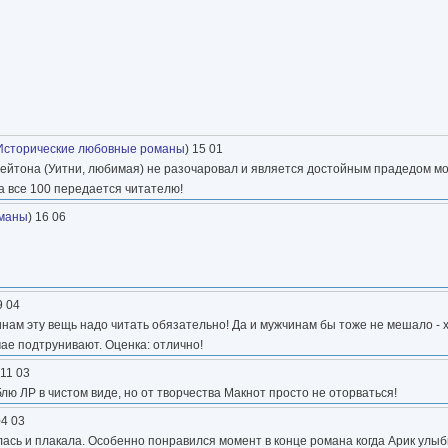
Исторические любовные романы
) 15 01
ейтона (Уитни, любимая) не разочаровал и является достойным прадедом мо
на все 100 передается читателю!
оманы
) 16 06
9 04
нам эту вещь надо читать обязательно! Да и мужчинам бы тоже не мешало - 
ае подтрунивают. Оценка: отлично!
 11 03
блю ЛР в чистом виде, но от творчества Макнот просто не оторваться!
04 03
сь и плакала. Особенно понравился момент в конце романа когда Арик улыб