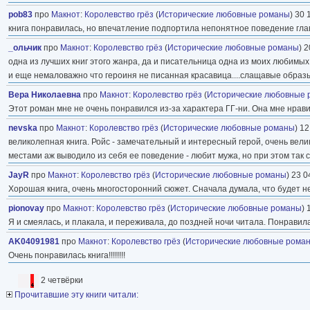
pob83
про
Макнот
:
Королевство грёз
(
Исторические любовные романы
) 30 
книга понравилась, но впечатление подпортила непонятное поведение глав
_ольчик
про
Макнот
:
Королевство грёз
(
Исторические любовные романы
) 
одна из лучших книг этого жанра, да и писательница одна из моих любимых
и еще немаловажно что героиня не писанная красавица....слащавые образ
Вера Николаевна
про
Макнот
:
Королевство грёз
(
Исторические любовные
Этот роман мне не очень понравился из-за характера ГГ-ни. Она мне нрав
nevska
про
Макнот
:
Королевство грёз
(
Исторические любовные романы
) 12
великолепная книга. Ройс - замечательный и интересный герой, очень вел
местами аж выводило из себя ее поведение - любит мужа, но при этом так 
JayR
про
Макнот
:
Королевство грёз
(
Исторические любовные романы
) 23 0
Хорошая книга, очень многосторонний сюжет. Сначала думала, что будет нем
pionovay
про
Макнот
:
Королевство грёз
(
Исторические любовные романы
) 
Я и смеялась, и плакала, и переживала, до поздней ночи читала. Понравила
AK04091981
про
Макнот
:
Королевство грёз
(
Исторические любовные рома
Очень понравилась книга!!!!!!!!
2 четвёрки
Прочитавшие эту книги читали: