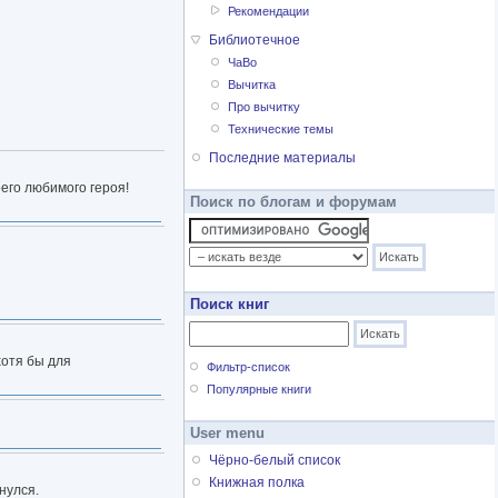
Рекомендации
Библиотечное
ЧаВо
Вычитка
Про вычитку
Технические темы
Последние материалы
его любимого героя!
Поиск по блогам и форумам
Поиск книг
хотя бы для
Фильтр-список
Популярные книги
User menu
Чёрно-белый список
Книжная полка
нулся.