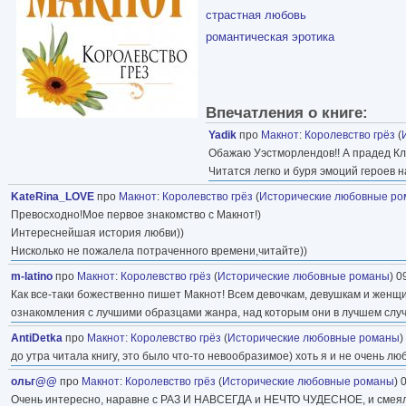
страстная любовь
романтическая эротика
Впечатления о книге:
Yadik
про
Макнот
:
Королевство грёз
(
Обажаю Уэстморлендов!! А прадед Кл
Читатся легко и буря эмоций героев 
KateRina_LOVE
про
Макнот
:
Королевство грёз
(
Исторические любовные р
Превосходно!Мое первое знакомство с Макнот!)
Интереснейшая история любви))
Нисколько не пожалела потраченного времени,читайте))
m-latino
про
Макнот
:
Королевство грёз
(
Исторические любовные романы
) 0
Как все-таки божественно пишет Макнот! Всем девочкам, девушкам и женщи
ознакомления с лучшими образцами жанра, над которым они в лучшем случ
AntiDetka
про
Макнот
:
Королевство грёз
(
Исторические любовные романы
)
до утра читала книгу, это было что-то невообразимое) хоть я и не очень лю
ольг@@
про
Макнот
:
Королевство грёз
(
Исторические любовные романы
) 
Очень интересно, наравне с РАЗ И НАВСЕГДА и НЕЧТО ЧУДЕСНОЕ, и смеяла