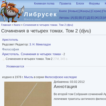
Перейти к основному содержанию
Книжная полка
Правила
Блоги
Форумы
Книги:
[Новые]
[Жанры]
[Серии]
[П
Либрусек
Авторы:
[А]
[Б]
[В]
[Г]
[Д]
[Е]
[Ж]
[З]
[И
Много книг
Вы здесь
Главная
»
Книги
»
Сочинения в четырех томах. Том 2 (djvu)
Сочинения в четырех томах. Том 2 (djvu)
Аристотель
Редсовет Редактор:
З. Н. Микеладзе
Философия
Аристотель. Сочинения в четырех томах
- 2
Сочинения в четырех томах. Том 2
27M, 345 с.
Показать
Упоминается
издано в 1978 г.
Мысль
в серии
Философское наследие
Добавлена: 03.02.2012
Аннотация
Во второй том Собрания сочинений Ар
логичекие трактаты античного филос