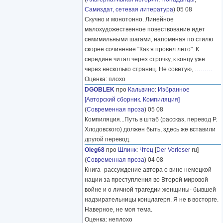
Самиздат, сетевая литература
) 05 08
Скучно и монотонно. Линейное
малохудожественное повествование идет
семимильными шагами, напоминая по стилю
скорее сочинение "Как я провел лето". К
середине читал через строчку, к концу уже
через несколько страниц. Не советую,
………
Оценка: плохо
DGOBLEK
про
Кальвино
:
Избранное
[Авторский сборник. Компиляция]
(
Современная проза
) 05 08
Компиляция...Путь в штаб (рассказ, перевод Р.
Хлодовского) должен быть, здесь же вставили
другой перевод.
Oleg68
про
Шлинк
:
Чтец
[
Der Vorleser
ru]
(
Современная проза
) 04 08
Книга- рассуждение автора о вине немецкой
нации за преступления во Второй мировой
войне и о личной трагедии женщины- бывшей
надзирательницы концлагеря. Я не в восторге.
Наверное, не моя тема.
Оценка: неплохо