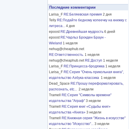
Последние комментарии
Larisa_F
RE:Беляевская премия
2 дня
Telly
RE:Подайте бедному копеечку на книжку с
литреса...
4 дня
epoost
RE:Древнейшая мудрость
6 дней
epoost
RE:Чарльз Брокден Браун -
Wieland
1 неделя
nehug@cheaphub.net
RE:Ответственность.
1 неделя
nehug@cheaphub.net
RE:Доступ
1 неделя
Larisa_F
RE:Принцесса-бродяжка
1 неделя
Larisa_F
RE:Серия "Очень прикольная книга",
издательство Азбука-классика
1 неделя
Dead_Space
RE:Прошу переформатировать,
распознать, etc...
2 недели
Tramell
RE:Серия "Символы времени"
издательства "Аграф"
3 недели
Tramell
RE:Серия книг «Судьбы книг»
издательства «Книга»
3 недели
Tramell
RE:Книжная серия "Жизнь в искусстве"
издательство "Искусство"...
3 недели