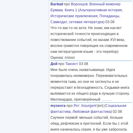
Barbud
про
Воронцов
:
Военный инженер
Ермака. Книга 1
(
Альтернативная история
,
Исторические приключения
,
Попаданцы
,
Самиздат, сетевая литература
) 03 08
Что-то как-то не ахти. Не знаю, как насчет
исторической точности происходящих в
повествовании событий, но казаки XVI века,
вполне грамотно говорящие на современном
нам литературном языке - это перебор)
Оценка: плохо
Дей
про
Таксист
03 08
Мне было очень захватывающе. Идея
понравилась неимоверно. Переживательных
моментов тьма, но они не затянуты и не
перерастают в безнадёжность. Седьмая книга
выбивается из общего ряда в лучшую сторону.
Миллиардер, приговорённый
………
mysevra
про
Рот
:
Insurgent
[en] (
Социальная
фантастика
,
Любовная фантастика
) 02 08
Скучнее первой: меньше событий, больше
обид, рефлексии и претензий. Если бы с этой
книги начиналась серия, я бы уже забросила.