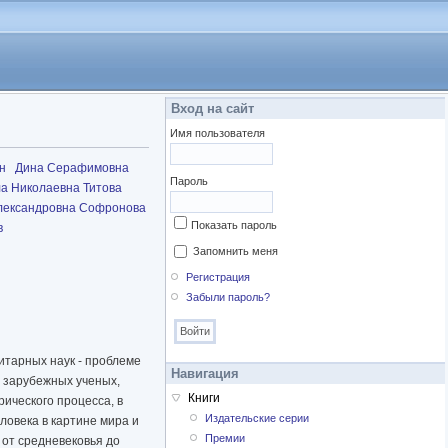
Вход на сайт
Имя пользователя
н
Дина Серафимовна
Пароль
а Николаевна Титова
лександровна Софронова
Показать пароль
в
Запомнить меня
Регистрация
Забыли пароль?
итарных наук - проблеме
Навигация
и зарубежных ученых,
Книги
ического процесса, в
Издательские серии
ловека в картине мира и
Премии
 от средневековья до