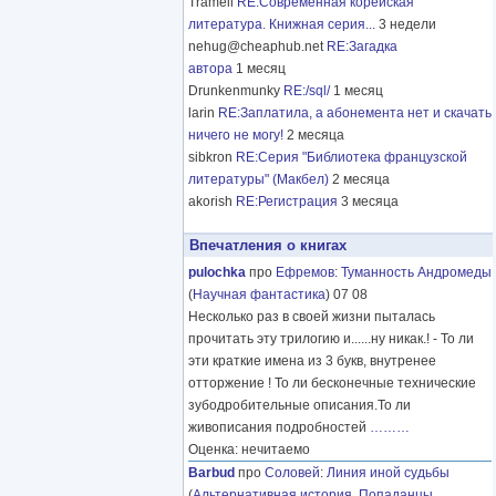
Tramell
RE:Современная корейская
литература. Книжная серия...
3 недели
nehug@cheaphub.net
RE:Загадка
автора
1 месяц
Drunkenmunky
RE:/sql/
1 месяц
larin
RE:Заплатила, а абонемента нет и скачать
ничего не могу!
2 месяца
sibkron
RE:Серия "Библиотека французской
литературы" (Макбел)
2 месяца
akorish
RE:Регистрация
3 месяца
Впечатления о книгах
pulochka
про
Ефремов
:
Туманность Андромеды
(
Научная фантастика
) 07 08
Несколько раз в своей жизни пыталась
прочитать эту трилогию и......ну никак.! - То ли
эти краткие имена из 3 букв, внутренее
отторжение ! То ли бесконечные технические
зубодробительные описания.То ли
живописания подробностей
………
Оценка: нечитаемо
Barbud
про
Соловей
:
Линия иной судьбы
(
Альтернативная история
,
Попаданцы
,