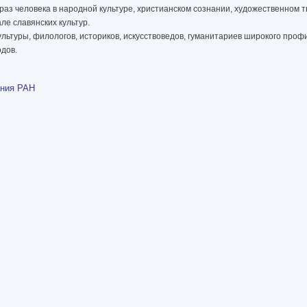
браз человека в народной культуре, христианском сознании, художественном 
е славянских культур.
ультуры, филологов, историков, искусствоведов, гуманитариев широкого про
дов.
ения РАН