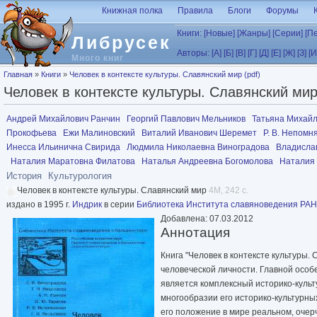
Перейти к основному содержанию
Книжная полка
Правила
Блоги
Форумы
Книги:
[Новые]
[Жанры]
[Серии]
[П
Либрусек
Авторы:
[А]
[Б]
[В]
[Г]
[Д]
[Е]
[Ж]
[З]
[И
Много книг
Вы здесь
Главная
»
Книги
»
Человек в контексте культуры. Славянский мир (pdf)
Человек в контексте культуры. Славянский мир 
Андрей Михайлович Ранчин
Георгий Павлович Мельников
Татьяна Михай
Прокофьева
Ежи Малиновский
Виталий Иванович Шеремет
Р. В. Непом
Инесса Ильинична Свирида
Людмила Николаевна Виноградова
Владисла
Наталия Маратовна Филатова
Наталья Андреевна Богомолова
Наталия
История
Культурология
Человек в контексте культуры. Славянский мир
4M, 242 с.
издано в 1995 г.
Индрик
в серии
Библиотека Института славяноведения РАН
Добавлена: 07.03.2012
Аннотация
Книга "Человек в контексте культуры
человеческой личности. Главной особ
является комплексный историко-культ
многообразии его историко-культурны
его положение в мире реальном, очер