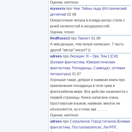
Оценка: неплохо
mysevra
про
Чиж
:
Тайны льда
(
Исторический
детектив
) 02 08
Опереточная чепуха в псевдо-ретро стиле с
кучей нелепостей и несуразностей.
Оценка: плохо
RedRoses3
про
Таксист
01 08
А чем дальше, тем лучше написано. 7 часть
другой "автор" писал? ))
udrees
про
Лисицин
:
Я – Орк. Том 1 [СИ]
(
Боевая фантастика
,
Юмористическая
фантастика
,
Попаданцы
,
Самиздат, сетевая
литература
) 31 07
Хорошая такая, добрая и наивная книга про
приключения попаданца в теле орка в
фэнтезийном мире. Все действо начинается с
первой страницы. Книга написана очень
простоватым языком, наивная, многое не
объясняется, ну и плюс как
………
Оценка: неплохо
udrees
про
Сугралинов
:
Город титанов
(
Боевая
фантастика
,
Постапокалипсис
,
ЛитРПГ
,