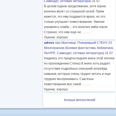
Самиздат, сетевая литература
) 31 07
В целом годное продолжение, хотя герою
конечно везет со страшной силой. Прям
кажется, что ему поддаются враги, но это
только улучшает повествование. Умение
управлять зомби – это конечно имба героя.
Странно, что ему еще не
………
Оценка: хорошо
udrees
про
Мантикор
:
Покоривший СТЕНУ 23:
Многогранник
(
Боевая фантастика
,
Киберпанк
,
ЛитРПГ
,
Самиздат, сетевая литература
) 31 07
Надеюсь это предпоследняя книга этой эпопеи
по прохождению Стены) В книге хоть радует
отсутствие подробных описаний апгрейда
навыков, которые очень трудно читать и еще
труднее воспринимать. Сам язык
повествования все такой
………
Оценка: хорошо
больше впечатлений