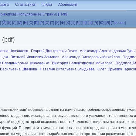
Карта
Статистика
Глюки
Абонемент
ериодика]
[Популярные]
[Страны]
[Теги]
]
[Й]
[К]
[Л]
[М]
[Н]
[О]
[П]
[Р]
[С]
[Т]
[У]
[Ф]
[Х]
[Ц]
[Ч]
[Ш]
[Щ]
[Э]
[Ю]
[Я]
[Прочее]
(pdf)
ловна Николаева
Георгий Дмитриевич Гачев
Александр Александрович Гугни
нящая
Виталий Иванович Злыднев
Александр Викторович Михайлов
Людмил
в Владимирович Николаенко
Виктория Валентиновна Мочалова
Людмила А
 Васильевна Шведова
Наталия Витальевна Злыднева
Олег Юрьевич Тарасо
. Славянский мир" посвящена одной из важнейших проблем современных гуман
енностью данного исследования, осуществленного усилиями отечественных 
урный подход, который позволяет понять Человека в широком контексте истор
х функций. Предметом внимания авторов являются представления о месте че
чивается модель личности, вырабатываемая на протяжении различных эпох -