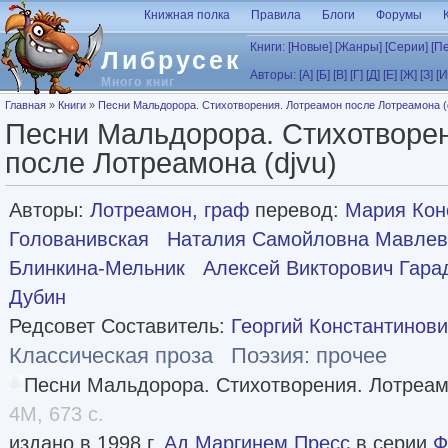
Перейти к основному содержанию
Книжная полка
Правила
Блоги
Форумы
Книги:
[Новые]
[Жанры]
[Серии]
[П
Либрусек
Авторы:
[А]
[Б]
[В]
[Г]
[Д]
[Е]
[Ж]
[З]
[И
Много книг
Вы здесь
Главная
»
Книги
»
Песни Мальдорора. Стихотворения. Лотреамон после Лотреамона (
Песни Мальдорора. Стихотворе
после Лотреамона (djvu)
Авторы:
Лотреамон, граф
перевод:
Мария Кон
Голованивская
Наталия Самойловна Мавлев
Блинкина-Мельник
Алексей Викторович Гара
Дубин
Редсовет Составитель:
Георгий Константинови
Классическая проза
Поэзия: прочее
Песни Мальдорора. Стихотворения. Лотреа
4M, 673 с.
издано в 1998 г.
Ад Маргинем Пресс
в серии
Ф