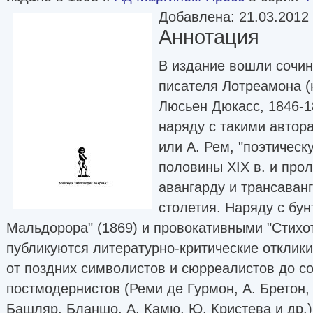
Добавлена: 21.03.2012
Аннотация
В издание вошли сочин
писателя Лотреамона 
Люсьен Дюкасс, 1846-1
наряду с такими автор
или А. Рем, "поэтичес
половины ХIХ в. и про
авангарду и трансаван
столетия. Наряду с бу
Мальдорора" (1869) и провокативными "Стихо
публикуются литературно-критические отклики
от поздних символистов и сюрреалистов до 
постмодернистов (Реми де Гурмон, А. Бретон, Л
Башляр, Бланшо, А. Камю, Ю. Кристева и др.)