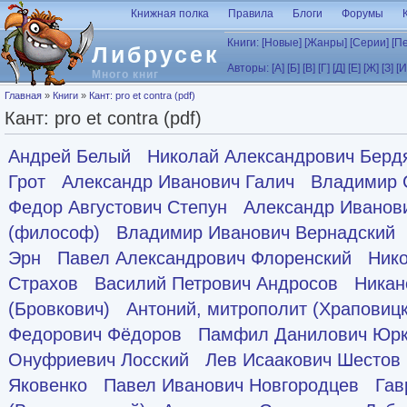
Перейти к основному содержанию
Книжная полка
Правила
Блоги
Форумы
Книги:
[Новые]
[Жанры]
[Серии]
[П
Либрусек
Авторы:
[А]
[Б]
[В]
[Г]
[Д]
[Е]
[Ж]
[З]
[И
Много книг
Вы здесь
Главная
»
Книги
»
Кант: pro et contra (pdf)
Кант: pro et contra (pdf)
Андрей Белый
Николай Александрович Берд
Грот
Александр Иванович Галич
Владимир 
Федор Августович Степун
Александр Иванов
(философ)
Владимир Иванович Вернадский
Эрн
Павел Александрович Флоренский
Ник
Страхов
Василий Петрович Андросов
Никан
(Бровкович)
Антоний, митрополит (Храповиц
Федорович Фёдоров
Памфил Данилович Юрк
Онуфриевич Лосский
Лев Исаакович Шестов
Яковенко
Павел Иванович Новгородцев
Гав