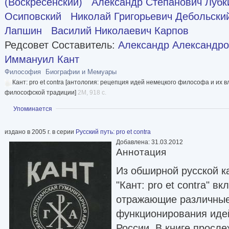
(Воскресенский)
Александр Степанович Лубк
Осиповский
Николай Григорьевич Дебольски
Лапшин
Василий Николаевич Карпов
Редсовет Составитель:
Александр Александро
Иммануил Кант
Философия
Биографии и Мемуары
Кант: pro et contra [антология: рецепция идей немецкого философа и их 
философской традиции]
2M, 918 с.
Показать
Упоминается
издано в 2005 г. в серии
Русский путь: pro et contra
Добавлена: 31.03.2012
Аннотация
Из обширной русской к
"Кант: pro et contra" в
отражающие различны
функционирования иде
России. В книге просл